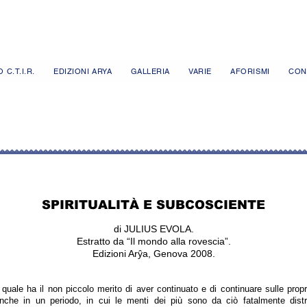
 C.T.I.R.
EDIZIONI ARYA
GALLERIA
VARIE
AFORISMI
CON
SPIRITUALITÀ E SUBCOSCIENTE
di JULIUS EVOLA.
Estratto da “Il mondo alla rovescia”.
Edizioni Arŷa, Genova 2008.
l quale ha il non piccolo merito di aver continuato e di continuare sulle prop
 anche in un periodo, in cui le menti dei più sono da ciò fatalmente distr