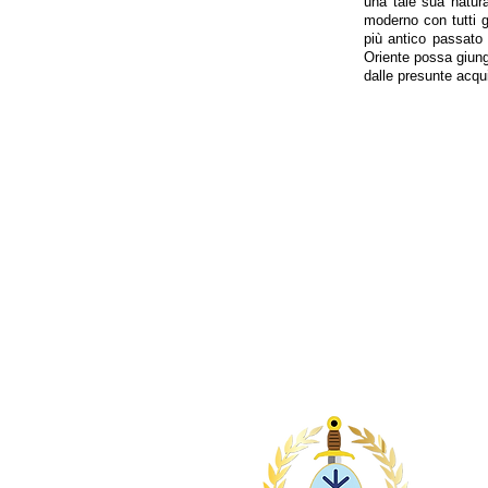
una tale sua natur
moderno con tutti g
più antico passato s
Oriente possa giunge
dalle presunte acqu