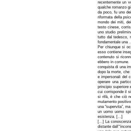
recentemente un vol
qualche romanzo gia
da poco, fu uno dei
riformata della psi
mondo dei miti, dei 
testo cinese, corri
uno studio prelimin
tutto dal tedesco, 
fondamentale una …p
Per chiunque si occ
esso contiene inseg
contenuto si riconn
ebbero in comune. N
conquista di una im
dopo la morte, che 
e impersonali del 
operare una partico
principio superiore e
cui corrisponde il si
si rifà, è che ciò 
mutamento positivo 
una “supervita”, ma 
un uomo uomo spiri
esistenza. […]
[…] La conoscenza o
distante dall’“incon