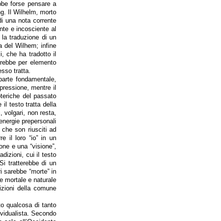
ebbe forse pensare a
g. Il Wilhelm, morto
di una nota corrente
nte e incosciente al
è la traduzione di un
a del Wilhem; infine
, che ha tradotto il
avrebbe per elemento
sso tratta.
 parte fondamentale,
pressione, mentre il
oteriche del passato
l testo tratta della
 volgari, non resta,
energie prepersonali
che son riusciti ad
e il loro “io” in un
zione e una “visione”,
adizioni, cui il testo
Si tratterebbe di un
i sarebbe “morte” in
re mortale e naturale
izioni della comune
to qualcosa di tanto
dividualista. Secondo