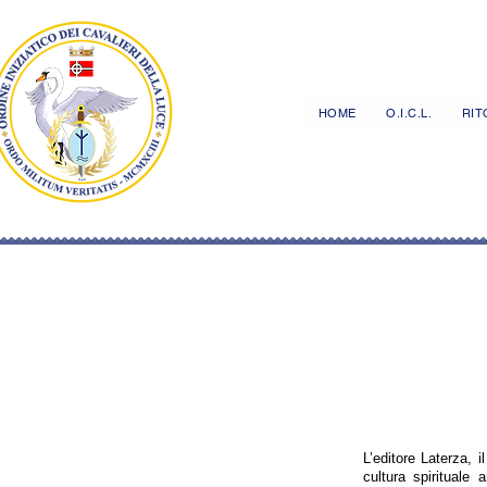
HOME
O.I.C.L.
RITO
L’editore Laterza, i
cultura spirituale