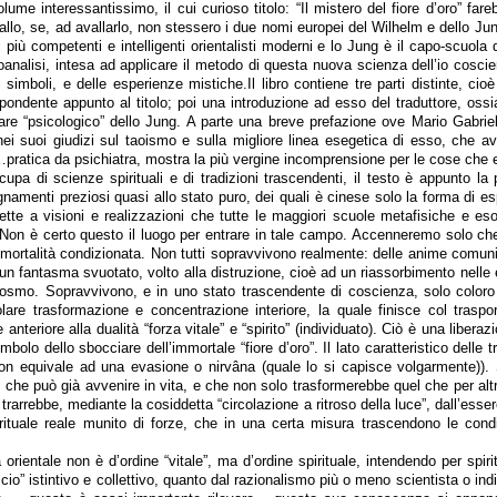
ume interessantissimo, il cui curioso titolo: “Il mistero del fiore d’oro” far
llo, se, ad avallarlo, non stessero i due nomi europei del Wilhelm e dello Jun
 più competenti e intelligenti orientalisti moderni e lo Jung è il capo-scuola 
coanalisi, intesa ad applicare il metodo di questa nuova scienza dell’io coscie
simboli, e delle esperienze mistiche.Il libro contiene tre parti distinte, cio
spondente appunto al titolo; poi una introduzione ad esso del traduttore, ossi
are “psicologico” dello Jung. A parte una breve prefazione ove Mario Gabrieli
nei suoi giudizi sul taoismo e sulla migliore linea esegetica di esso, che 
ratica da psichiatra, mostra la più vergine incomprensione per le cose che e
upa di scienze spirituali e di tradizioni trascendenti, il testo è appunto la
namenti preziosi quasi allo stato puro, dei quali è cinese solo la forma di es
ette a visioni e realizzazioni che tutte le maggiori scuole metafisiche e es
on è certo questo il luogo per entrare in tale campo. Accenneremo solo che i
mortalità condizionata. Non tutti sopravvivono realmente: delle anime comuni,
un fantasma svuotato, volto alla distruzione, cioè ad un riassorbimento nelle 
cosmo. Sopravvivono, e in uno stato trascendente di coscienza, solo coloro 
lare trasformazione e concentrazione interiore, la quale finisce col trasporr
 anteriore alla dualità “forza vitale” e “spirito” (individuato). Ciò è una libera
mbolo dello sbocciare dell’immortale “fiore d’oro”. Il lato caratteristico delle tr
non equivale ad una evasione o nirvâna (quale lo si capisce volgarmente)). 
che può già avvenire in vita, e che non solo trasformerebbe quel che per altr
trarrebbe, mediante la cosiddetta “circolazione a ritroso della luce”, dall’esse
tuale reale munito di forze, che in una certa misura trascendono le cond
rientale non è d’ordine “vitale”, ma d’ordine spirituale, intendendo per spiri
scio” istintivo e collettivo, quanto dal razionalismo più o meno scientista o in