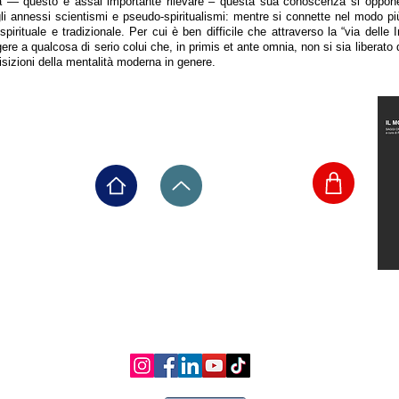
a — questo è assai importante rilevare – questa sua conoscenza si oppone
li annessi scientismi e pseudo-spiritualismi: mentre si connette nel modo pi
pirituale e tradizionale. Per cui è ben difficile che attraverso la “via delle 
re a qualcosa di serio colui che, in primis et ante omnia, non si sia liberato da
isizioni della mentalità moderna in genere.