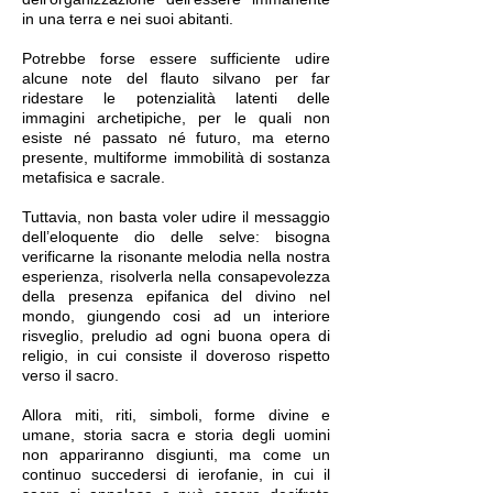
in una terra e nei suoi abitanti.
Potrebbe forse essere sufficiente udire
alcune note del flauto silvano per far
ridestare le potenzialità latenti delle
immagini archetipiche, per le quali non
esiste né passato né futuro, ma eterno
presente, multiforme immobilità di sostanza
metafisica e sacrale.
Tuttavia, non basta voler udire il messaggio
dell’eloquente dio delle selve: bisogna
verificarne la risonante melodia nella nostra
esperienza, risolverla nella consapevolezza
della presenza epifanica del divino nel
mondo, giungendo cosi ad un interiore
risveglio, preludio ad ogni buona opera di
religio, in cui consiste il doveroso rispetto
verso il sacro.
Allora miti, riti, simboli, forme divine e
umane, storia sacra e storia degli uomini
non appariranno disgiunti, ma come un
continuo succedersi di ierofanie, in cui il