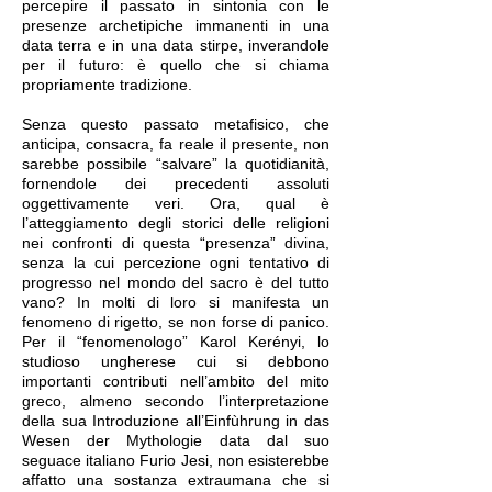
percepire il passato in sintonia con le
presenze archetipiche immanenti in una
data terra e in una data stirpe, inverandole
per il futuro: è quello che si chiama
propriamente tradizione.
Senza questo passato metafisico, che
anticipa, consacra, fa reale il presente, non
sarebbe possibile “salvare” la quotidianità,
fornendole dei precedenti assoluti
oggettivamente veri. Ora, qual è
l’atteggiamento degli storici delle religioni
nei confronti di questa “presenza” divina,
senza la cui percezione ogni tentativo di
progresso nel mondo del sacro è del tutto
vano? In molti di loro si manifesta un
fenomeno di rigetto, se non forse di panico.
Per il “fenomenologo” Karol Kerényi, lo
studioso ungherese cui si debbono
importanti contributi nell’ambito del mito
greco, almeno secondo l’interpretazione
della sua Introduzione all’Einfùhrung in das
Wesen der Mythologie data dal suo
seguace italiano Furio Jesi, non esisterebbe
affatto una sostanza extraumana che si