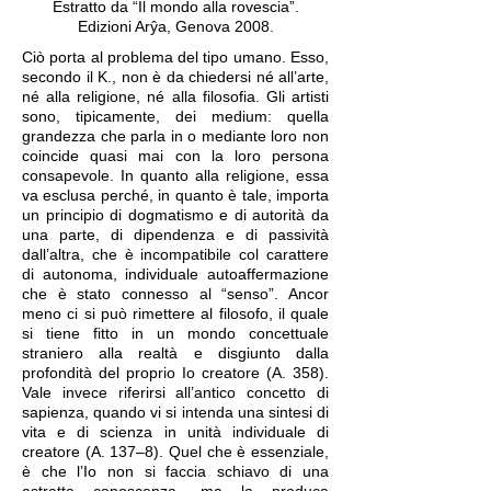
Estratto da “Il mondo alla rovescia”.
Edizioni Arŷa, Genova 2008.
Ciò porta al problema del tipo umano. Esso,
secondo il K., non è da chiedersi né all’arte,
né alla religione, né alla filosofia. Gli artisti
sono, tipicamente, dei medium: quella
grandezza che parla in o mediante loro non
coincide quasi mai con la loro persona
consapevole. In quanto alla religione, essa
va esclusa perché, in quanto è tale, importa
un principio di dogmatismo e di autorità da
una parte, di dipendenza e di passività
dall’altra, che è incompatibile col carattere
di autonoma, individuale autoaffermazione
che è stato connesso al “senso”. Ancor
meno ci si può rimettere al filosofo, il quale
si tiene fitto in un mondo concettuale
straniero alla realtà e disgiunto dalla
profondità del proprio Io creatore (A. 358).
Vale invece riferirsi all’antico concetto di
sapienza, quando vi si intenda una sintesi di
vita e di scienza in unità individuale di
creatore (A. 137–8). Quel che è essenziale,
è che l’Io non si faccia schiavo di una