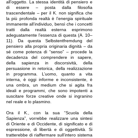
all’oggetto. La stessa identità di pensiero e
di essere – posta dalla filosofia
trascendentale – per il K. non significa che
la più profonda realtà è l’energia spirituale
immanente all’individuo, bensì che i concetti
tratti dalla realtà esterna esprimono
adeguatamente l’essenza di questa (A. 10–
11). Da questa Selbstentfremdung del
pensiero alla propria originaria dignità – da
sé come potenza di “senso” – procede la
decadenza del comprendere in sapere,
della sapienza in discorsività, della
persuasione in retorica, della realizzazione
in programma. L’uomo, quanto a vita
interna, è oggi informe e inconsistente, è
una ombra, un medium che si agita fra
ideali e programmi, che sono impotenti a
suscitare forze creative onde si ingranino
nel reale e lo plasmino.
Ora il K., con la sua “Scuola della
Sapienza”, vorrebbe realizzare una sintesi
di Oriente e di Occidente, di significato e di
espressione, di libertà e di oggettività. Si
tratterebbe di riaffermare sull’intero sistema