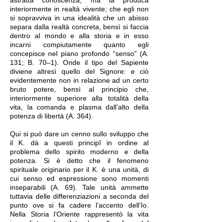
astratta conoscenza, ma la produca
interiormente in realtà vivente; che egli non
si sopravviva in una idealità che un abisso
separa dalla realtà concreta, bensì si faccia
dentro al mondo e alla storia e in esso
incarni compiutamente quanto egli
concepisce nel piano profondo “senso” (A.
131; B. 70–1). Onde il tipo del Sapiente
diviene altresì quello del Signore: e ciò
evidentemente non in relazione ad un certo
bruto potere, bensì al principio che,
interiormente superiore alla totalità della
vita, la comanda e plasma dall’alto della
potenza di libertà (A. 364).
Qui si può dare un cenno sullo sviluppo che
il K. dà a questi principî in ordine al
problema dello spirito moderno e della
potenza. Si è detto che il fenomeno
spirituale originario per il K. è una unità, di
cui senso ed espressione sono momenti
inseparabili (A. 69). Tale unità ammette
tuttavia delle differenziazioni a seconda del
punto ove si fa cadere l’accento dell’Io.
Nella Storia l’Oriente rappresentò la vita