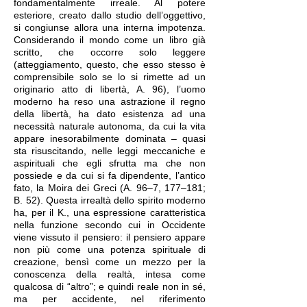
fondamentalmente irreale. Al potere
esteriore, creato dallo studio dell’oggettivo,
si congiunse allora una interna impotenza.
Considerando il mondo come un libro già
scritto, che occorre solo leggere
(atteggiamento, questo, che esso stesso è
comprensibile solo se lo si rimette ad un
originario atto di libertà, A. 96), l’uomo
moderno ha reso una astrazione il regno
della libertà, ha dato esistenza ad una
necessità naturale autonoma, da cui la vita
appare inesorabilmente dominata – quasi
sta risuscitando, nelle leggi meccaniche e
aspirituali che egli sfrutta ma che non
possiede e da cui si fa dipendente, l’antico
fato, la Moira dei Greci (A. 96–7, 177–181;
B. 52). Questa irrealtà dello spirito moderno
ha, per il K., una espressione caratteristica
nella funzione secondo cui in Occidente
viene vissuto il pensiero: il pensiero appare
non più come una potenza spirituale di
creazione, bensì come un mezzo per la
conoscenza della realtà, intesa come
qualcosa di “altro”; e quindi reale non in sé,
ma per accidente, nel riferimento