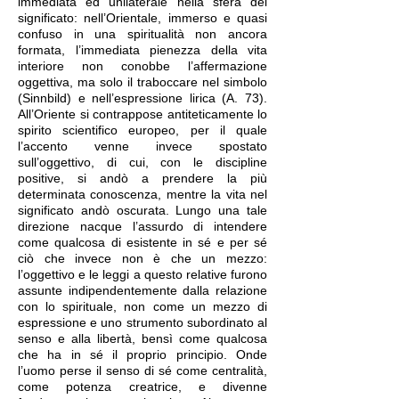
immediata ed unilaterale nella sfera del
significato: nell’Orientale, immerso e quasi
confuso in una spiritualità non ancora
formata, l’immediata pienezza della vita
interiore non conobbe l’affermazione
oggettiva, ma solo il traboccare nel simbolo
(Sinnbild) e nell’espressione lirica (A. 73).
All’Oriente si contrappose antiteticamente lo
spirito scientifico europeo, per il quale
l’accento venne invece spostato
sull’oggettivo, di cui, con le discipline
positive, si andò a prendere la più
determinata conoscenza, mentre la vita nel
significato andò oscurata. Lungo una tale
direzione nacque l’assurdo di intendere
come qualcosa di esistente in sé e per sé
ciò che invece non è che un mezzo:
l’oggettivo e le leggi a questo relative furono
assunte indipendentemente dalla relazione
con lo spirituale, non come un mezzo di
espressione e uno strumento subordinato al
senso e alla libertà, bensì come qualcosa
che ha in sé il proprio principio. Onde
l’uomo perse il senso di sé come centralità,
come potenza creatrice, e divenne