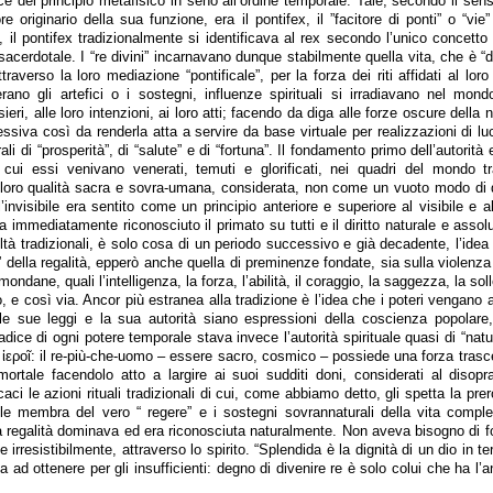
e del principio metafisico in seno all’ordine temporale. Tale, secondo il sens
e originario della sua funzione, era il pontifex, il ”facitore di ponti” o “vie”
, il pontifex tradizionalmente si identificava al rex secondo l’unico concetto 
sacerdotale. I “re divini” incarnavano dunque stabilmente quella vita, che è “di 
raverso la loro mediazione “pontificale”, per la forza dei riti affidati al loro
 erano gli artefici o i sostegni, influenze spirituali si irradiavano nel mon
ieri, alle loro intenzioni, ai loro atti; facendo da diga alle forze oscure della n
ssiva così da renderla atta a servire da base virtuale per realizzazioni di l
i di “prosperità”, di “salute” e di “fortuna”. Il fondamento primo dell’autorità e
 cui essi venivano venerati, temuti e glorificati, nei quadri del mondo tr
loro qualità sacra e sovra-umana, considerata, non come un vuoto modo di
’invisibile era sentito come un principio anteriore e superiore al visibile e a
va immediatamente riconosciuto il primato su tutti e il diritto naturale e assol
iltà tradizionali, è solo cosa di un periodo successivo e già decadente, l’idea 
 della regalità, epperò anche quella di preminenze fondate, sia sulla violenza
mondane, quali l’intelligenza, la forza, l’abilità, il coraggio, la saggezza, la soll
o, e così via. Ancor più estranea alla tradizione è l’idea che i poteri vengano 
le sue leggi e la sua autorità siano espressioni della coscienza popolare,
adice di ogni potere temporale stava invece l’autorità spirituale quasi di “natu
ἱεροῖ: il re-più-che-uomo – essere sacro, cosmico – possiede una forza trasc
mortale facendolo atto a largire ai suoi sudditi doni, considerati al disopr
ci le azioni rituali tradizionali di cui, come abbiamo detto, gli spetta la prer
le membra del vero “ regere” e i sostegni sovrannaturali della vita comple
la regalità dominava ed era riconosciuta naturalmente. Non aveva bisogno di f
irresistibilmente, attraverso lo spirito. “Splendida è la dignità di un dio in te
 ad ottenere per gli insufficienti: degno di divenire re è solo colui che ha l’