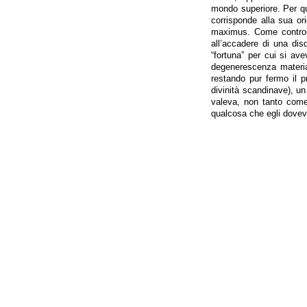
mondo superiore. Per qu
corrisponde alla sua or
maximus. Come contropa
all’accadere di una di
“fortuna” per cui si av
degenerescenza material
restando pur fermo il p
divinità scandinave), u
valeva, non tanto come
qualcosa che egli dovev