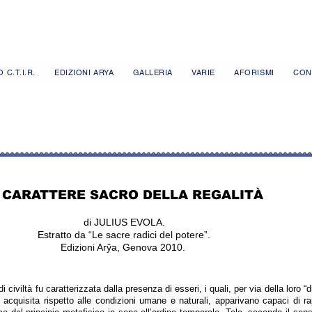
 C.T.I.R.
EDIZIONI ARYA
GALLERIA
VARIE
AFORISMI
CON
L CARATTERE SACRO DELLA REGALITÀ
di JULIUS EVOLA.
Estratto da “Le sacre radici del potere”.
Edizioni Arŷa, Genova 2010.
 civiltà fu caratterizzata dalla presenza di esseri, i quali, per via della loro “di
o acquisita rispetto alle condizioni umane e naturali, apparivano capaci di r