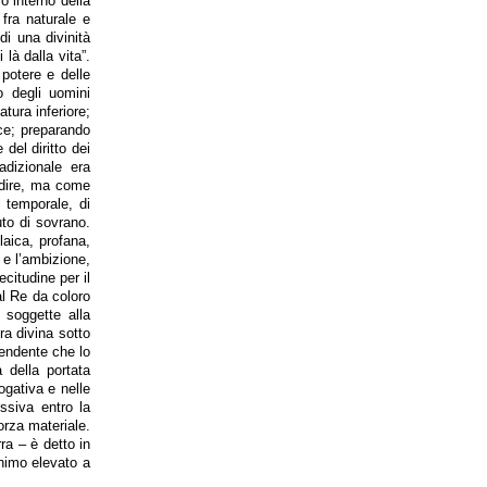
o interno della
 fra naturale e
di una divinità
là dalla vita”.
 potere e delle
do degli uomini
atura inferiore;
uce; preparando
 del diritto dei
adizionale era
 dire, ma come
l temporale, di
uto di sovrano.
laica, profana,
 e l’ambizione,
ecitudine per il
al Re da coloro
 soggette alla
ra divina sotto
endente che lo
a della portata
ogativa e nelle
ssiva entro la
orza materiale.
rra – è detto in
animo elevato a