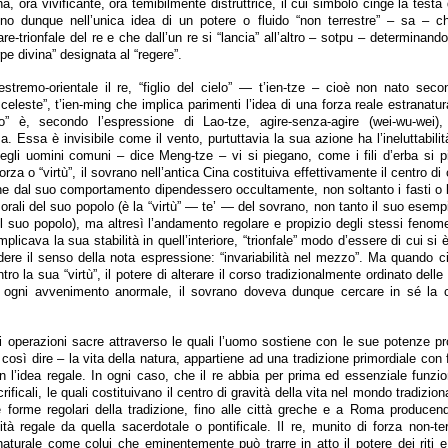
a, ora vivificante, ora temibilmente distruttrice, il cui simbolo cinge la testa 
ono dunque nell’unica idea di un potere o fluido “non terrestre” – sa – 
re-trionfale del re e che dall’un re si “lancia” all’altro – sotpu – determinando 
rpe divina” designata al “regere”.
stremo-orientale il re, “figlio del cielo” — t’ien-tze – cioè non nato seco
celeste”, t’ien-ming che implica parimenti l’idea di una forza reale estranatur
o” è, secondo l’espressione di Lao-tze, agire-senza-agire (wei-wu-wei)
. Essa è invisibile come il vento, purtuttavia la sua azione ha l’ineluttabilit
 degli uomini comuni – dice Meng-tze – vi si piegano, come i fili d’erba si p
forza o “virtù”, il sovrano nell’antica Cina costituiva effettivamente il centro di
che dal suo comportamento dipendessero occultamente, non soltanto i fasti o 
orali del suo popolo (è la “virtù” — te’ — del sovrano, non tanto il suo esemp
l suo popolo), ma altresì l’andamento regolare e propizio degli stessi fenome
plicava la sua stabilità in quell’interiore, “trionfale” modo d’essere di cui si 
ndere il senso della nota espressione: “invariabilità nel mezzo”. Ma quando c
tro la sua “virtù”, il potere di alterare il corso tradizionalmente ordinato del
i ogni avvenimento anormale, il sovrano doveva dunque cercare in sé la
di operazioni sacre attraverso le quali l’uomo sostiene con le sue potenze pr
 così dire – la vita della natura, appartiene ad una tradizione primordiale con
n l’idea regale. In ogni caso, che il re abbia per prima ed essenziale funzi
crificali, le quali costituivano il centro di gravità della vita nel mondo tradizio
 forme regolari della tradizione, fino alle città greche e a Roma producend
nità regale da quella sacerdotale o pontificale. Il re, munito di forza non-te
naturale come colui che eminentemente può trarre in atto il potere dei riti e 