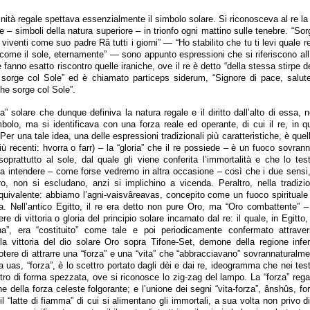
vinità regale spettava essenzialmente il simbolo solare. Si riconosceva al re la 
ce – simboli della natura superiore – in trionfo ogni mattino sulle tenebre. “Sor
i viventi come suo padre Râ tutti i giorni” — “Ho stabilito che tu ti levi quale 
come il sole, eternamente” — sono appunto espressioni che si riferiscono all’
 fanno esatto riscontro quelle iraniche, ove il re è detto “della stessa stirpe de
 sorge col Sole” ed è chiamato particeps siderum, “Signore di pace, salute
he sorge col Sole”.
ia” solare che dunque definiva la natura regale e il diritto dall’alto di essa, 
mbolo, ma si identificava con una forza reale ed operante, di cui il re, in q
 Per una tale idea, una delle espressioni tradizionali più caratteristiche, è que
iù recenti: hvorra o farr) – la “gloria” che il re possiede – è un fuoco sovrann
 soprattutto al sole, dal quale gli viene conferita l’immortalità e che lo te
a” da intendere – come forse vedremo in altra occasione – così che i due sensi,
altro, non si escludano, anzi si implichino a vicenda. Peraltro, nella tradiz
uivalente: abbiamo l’agni-vaisvâreavas, concepito come un fuoco spirituale 
oria. Nell’antico Egitto, il re era detto non pure Oro, ma “Oro combattente”
e di vittoria o gloria del principio solare incarnato dal re: il quale, in Egitto
a”, era “costituito” come tale e poi periodicamente confermato attravers
a vittoria del dio solare Oro sopra Tifone-Set, demone della regione inferio
l potere di attrarre una “forza” e una “vita” che “abbracciavano” sovrannaturalm
 uas, “forza”, è lo scettro portato dagli dèi e dai re, ideogramma che nei testi
tro di forma spezzata, ove si riconosce lo zig-zag del lampo. La “forza” reg
 della forza celeste folgorante; e l’unione dei segni “vita-forza”, ânshûs, f
l “latte di fiamma” di cui si alimentano gli immortali, a sua volta non privo d