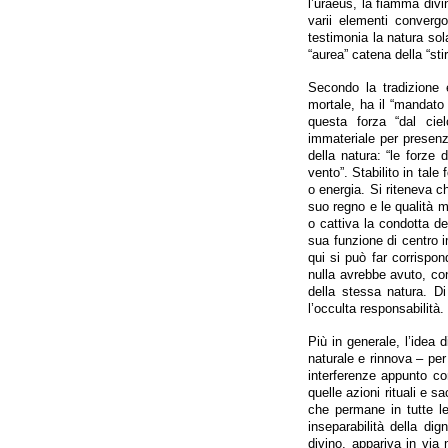
l’uraeus, la fiamma divin
varii elementi converg
testimonia la natura sola
“aurea” catena della “sti
Secondo la tradizione e
mortale, ha il “mandato 
questa forza “dal ciel
immateriale per presenza
della natura: “le forze
vento”. Stabilito in tale 
o energia. Si riteneva 
suo regno e le qualità m
o cattiva la condotta de
sua funzione di centro im
qui si può far corrispo
nulla avrebbe avuto, con
della stessa natura. D
l’occulta responsabilità.
Più in generale, l’idea 
naturale e rinnova – per
interferenze appunto co
quelle azioni rituali e sa
che permane in tutte le
inseparabilità della dig
divino, appariva in via 