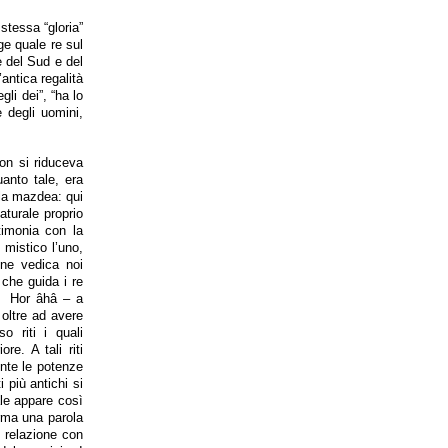
stessa “gloria”
ge quale re sul
re del Sud e del
antica regalità
gli dei”, “ha lo
 degli uomini,
non si riduceva
uanto tale, era
lla mazdea: qui
aturale proprio
stimonia con la
 mistico l’uno,
ione vedica noi
che guida i re
 – Hor âhâ – a
, oltre ad avere
o riti i quali
re. A tali riti
ente le potenze
 più antichi si
ale appare così
orma una parola
i relazione con