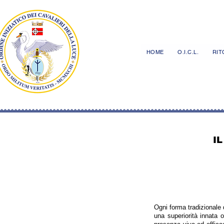
HOME
O.I.C.L.
RITO
I
Ogni forma tradizionale di
una superiorità innata 