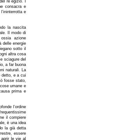
del re egizio. I
che consacra e
l’ininterrotta e
ndo la nascita
ale. Il modo di
, ossia azione
à delle energie
iegano sotto il
 ogni altra cosa
le sciagure del
io, a far buona
ni naturali. La
è detto, e a cui
iò fosse stato,
le cose umane e
 causa prima e
ofonde l’ordine
 frequentissime
one il compiere
nale, è una idea
o la già detta
rrestre, essere
aprir le vie al