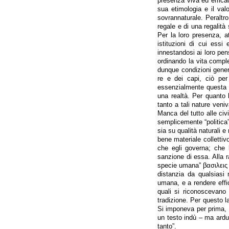
presenza viva ed efficac
sua etimologia e il valor
sovrannaturale. Peraltro
regale e di una regalità 
Per la loro presenza, att
istituzioni di cui essi
innestandosi ai loro pens
ordinando la vita comple
dunque condizioni general
re e dei capi, ciò per
essenzialmente questa 
una realtà. Per quanto l
tanto a tali nature veni
Manca del tutto alle civ
semplicemente “politica”
sia su qualità naturali e 
bene materiale collettiv
che egli governa; che 
sanzione di essa. Alla r
specie umana” βασιλεις 
distanzia da qualsiasi 
umana, e a rendere effica
quali si riconoscevano 
tradizione. Per questo 
Si imponeva per prima, e 
un testo indù – ma ardua
tanto”.