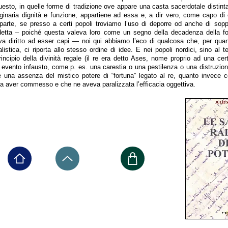
esto, in quelle forme di tradizione ove appare una casta sacerdotale distinta
iginaria dignità e funzione, appartiene ad essa e, a dir vero, come capo di 
rte, se presso a certi popoli troviamo l’uso di deporre od anche di sopp
sdetta – poiché questa valeva loro come un segno della decadenza della fo
eva diritto ad esser capi — noi qui abbiamo l’eco di qualcosa che, per quan
istica, ci riporta allo stesso ordine di idee. E nei popoli nordici, sino al 
rincipio della divinità regale (il re era detto Ases, nome proprio ad una cer
n evento infausto, come p. es. una carestia o una pestilenza o una distruzion
 una assenza del mistico potere di “fortuna” legato al re, quanto invece c
a aver commesso e che ne aveva paralizzata l’efficacia oggettiva.