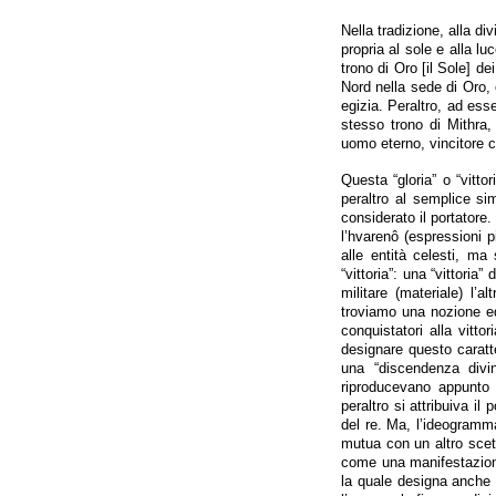
Nella tradizione, alla di
propria al sole e alla lu
trono di Oro [il Sole] de
Nord nella sede di Oro, 
egizia. Peraltro, ad esse
stesso trono di Mithra,
uomo eterno, vincitore c
Questa “gloria” o “vittor
peraltro al semplice si
considerato il portatore.
l’hvarenô (espressioni p
alle entità celesti, ma
“vittoria”: una “vittori
militare (materiale) l’
troviamo una nozione eq
conquistatori alla vitt
designare questo caratter
una “discendenza divin
riproducevano appunto l
peraltro si attribuiva i
del re. Ma, l’ideogramma
mutua con un altro scet
come una manifestazione
la quale designa anche i