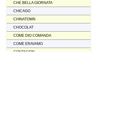
CHE BELLA GIORNATA
CHICAGO
CHINATOWN
CHOCOLAT
COME DIO COMANDA
COME ERAVAMO
CONTAGION
CORAGGIO... FATTI AMMAZZARE
CORDA TESA
CORIOLANUS
CORPORATION
CORVO ROSSO NON AVRAI IL MIO SCALPO
COSI' PARLO' BELLAVISTA
CRASH
CREED II
CREED NATO PER COMBATTERE
CRISTOFORO COLOMBO NON HA SCOPERTO L'AMERICA