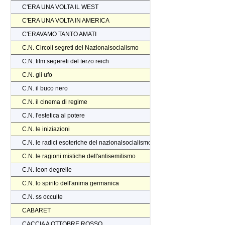
C'ERA UNA VOLTA IL WEST
C'ERA UNA VOLTA IN AMERICA
C'ERAVAMO TANTO AMATI
C.N. Circoli segreti del Nazionalsocialismo
C.N. film segereti del terzo reich
C.N. gli ufo
C.N. il buco nero
C.N. il cinema di regime
C.N. l'estetica al potere
C.N. le iniziazioni
C.N. le radici esoteriche del nazionalsocialismo
C.N. le ragioni mistiche dell'antisemitismo
C.N. leon degrelle
C.N. lo spirito dell'anima germanica
C.N. ss occulte
CABARET
CACCIA A OTTOBRE ROSSO