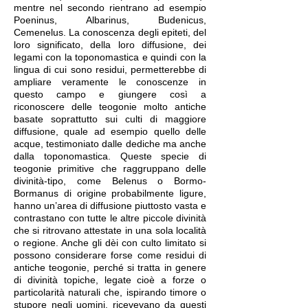
mentre nel secondo rientrano ad esempio
Poeninus, Albarinus, Budenicus,
Cemenelus. La conoscenza degli epiteti, del
loro significato, della loro diffusione, dei
legami con la toponomastica e quindi con la
lingua di cui sono residui, permetterebbe di
ampliare veramente le conoscenze in
questo campo e giungere così a
riconoscere delle teogonie molto antiche
basate soprattutto sui culti di maggiore
diffusione, quale ad esempio quello delle
acque, testimoniato dalle dediche ma anche
dalla toponomastica. Queste specie di
teogonie primitive che raggruppano delle
divinità-tipo, come Belenus o Bormo-
Bormanus di origine probabilmente ligure,
hanno un’area di diffusione piuttosto vasta e
contrastano con tutte le altre piccole divinità
che si ritrovano attestate in una sola località
o regione. Anche gli dèi con culto limitato si
possono considerare forse come residui di
antiche teogonie, perché si tratta in genere
di divinità topiche, legate cioè a forze o
particolarità naturali che, ispirando timore o
stupore negli uomini, ricevevano da questi