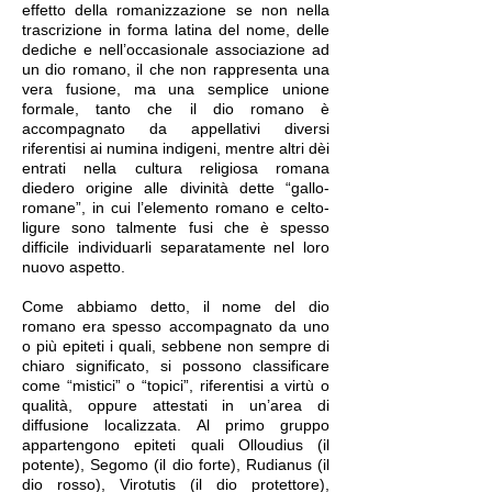
effetto della romanizzazione se non nella
trascrizione in forma latina del nome, delle
dediche e nell’occasionale associazione ad
un dio romano, il che non rappresenta una
vera fusione, ma una semplice unione
formale, tanto che il dio romano è
accompagnato da appellativi diversi
riferentisi ai numina indigeni, mentre altri dèi
entrati nella cultura religiosa romana
diedero origine alle divinità dette “gallo-
romane”, in cui l’elemento romano e celto-
ligure sono talmente fusi che è spesso
difficile individuarli separatamente nel loro
nuovo aspetto.
Come abbiamo detto, il nome del dio
romano era spesso accompagnato da uno
o più epiteti i quali, sebbene non sempre di
chiaro significato, si possono classificare
come “mistici” o “topici”, riferentisi a virtù o
qualità, oppure attestati in un’area di
diffusione localizzata. Al primo gruppo
appartengono epiteti quali Olloudius (il
potente), Segomo (il dio forte), Rudianus (il
dio rosso), Virotutis (il dio protettore),