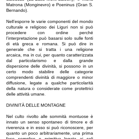
Matrona (Monginevro) e Poeninus (Gran S.
Bernando).
Nell’esporre le varie componenti del mondo
culturale e religioso dei Liguri non si può
procedere con ordine perché
l’interpretazione può basarsi solo sulle fonti
di età greca e romana. Si può dire in
generale che si tratta i una religione
arcaica, ma in cui, per quanto caratterizzata
dal particolarismo e dalla grande
dispersione delle divinità, si possono in un
certo modo stabilire delle categorie
comprendenti divinità di maggiore o minor
diffusione, legate a qualche particolarità
della natura o considerate come protettrici
delle attività umane.
DIVINITÀ DELLE MONTAGNE
Nel culto rivolto alle sommità montuose è
innato un senso spontaneo di timore e di
riverenza e in esso si può riconoscere, per
quanto un poco arbitrariamente, una prima
fase semplice e primitiva legata ai soli