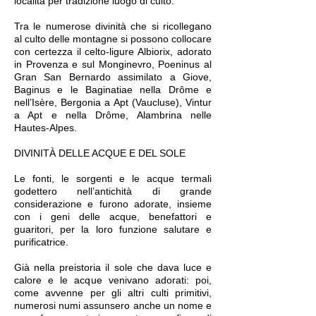
località per tradizione luogo di culto.
Tra le numerose divinità che si ricollegano
al culto delle montagne si possono collocare
con certezza il celto-ligure Albiorix, adorato
in Provenza e sul Monginevro, Poeninus al
Gran San Bernardo assimilato a Giove,
Baginus e le Baginatiae nella Drôme e
nell’Isère, Bergonia a Apt (Vaucluse), Vintur
a Apt e nella Drôme, Alambrina nelle
Hautes-Alpes.
DIVINITÀ DELLE ACQUE E DEL SOLE
Le fonti, le sorgenti e le acque termali
godettero nell’antichità di grande
considerazione e furono adorate, insieme
con i geni delle acque, benefattori e
guaritori, per la loro funzione salutare e
purificatrice.
Già nella preistoria il sole che dava luce e
calore e le acque venivano adorati: poi,
come avvenne per gli altri culti primitivi,
numerosi numi assunsero anche un nome e