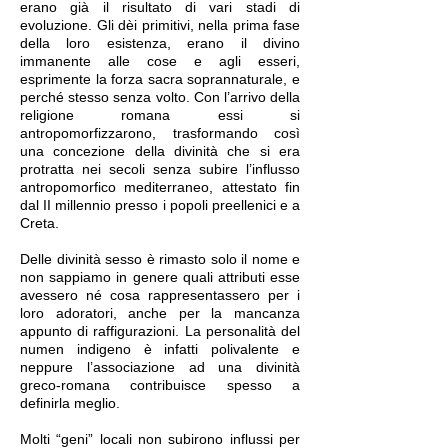
erano già il risultato di vari stadi di
evoluzione. Gli dèi primitivi, nella prima fase
della loro esistenza, erano il divino
immanente alle cose e agli esseri,
esprimente la forza sacra soprannaturale, e
perché stesso senza volto. Con l’arrivo della
religione romana essi si
antropomorfizzarono, trasformando così
una concezione della divinità che si era
protratta nei secoli senza subire l’influsso
antropomorfico mediterraneo, attestato fin
dal II millennio presso i popoli preellenici e a
Creta.
Delle divinità sesso è rimasto solo il nome e
non sappiamo in genere quali attributi esse
avessero né cosa rappresentassero per i
loro adoratori, anche per la mancanza
appunto di raffigurazioni. La personalità del
numen indigeno è infatti polivalente e
neppure l’associazione ad una divinità
greco-romana contribuisce spesso a
definirla meglio.
Molti “geni” locali non subirono influssi per