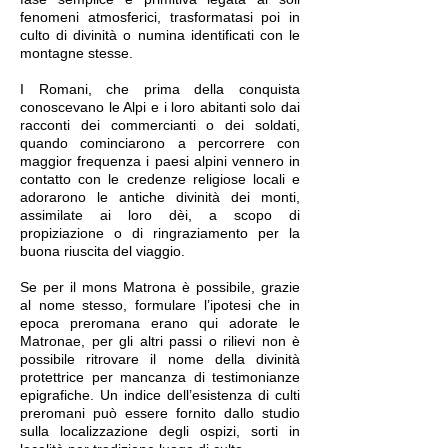
fenomeni atmosferici, trasformatasi poi in
culto di divinità o numina identificati con le
montagne stesse.
I Romani, che prima della conquista
conoscevano le Alpi e i loro abitanti solo dai
racconti dei commercianti o dei soldati,
quando cominciarono a percorrere con
maggior frequenza i paesi alpini vennero in
contatto con le credenze religiose locali e
adorarono le antiche divinità dei monti,
assimilate ai loro dèi, a scopo di
propiziazione o di ringraziamento per la
buona riuscita del viaggio.
Se per il mons Matrona è possibile, grazie
al nome stesso, formulare l’ipotesi che in
epoca preromana erano qui adorate le
Matronae, per gli altri passi o rilievi non è
possibile ritrovare il nome della divinità
protettrice per mancanza di testimonianze
epigrafiche. Un indice dell’esistenza di culti
preromani può essere fornito dallo studio
sulla localizzazione degli ospizi, sorti in