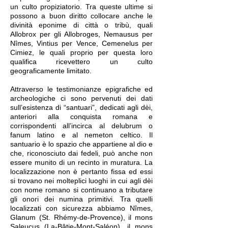
un culto propiziatorio. Tra queste ultime si
possono a buon diritto collocare anche le
divinità eponime di città o tribù, quali
Allobrox per gli Allobroges, Nemausus per
Nîmes, Vintius per Vence, Cemenelus per
Cimiez, le quali proprio per questa loro
qualifica ricevettero un culto
geograficamente limitato.
Attraverso le testimonianze epigrafiche ed
archeologiche ci sono pervenuti dei dati
sull’esistenza di “santuari”, dedicati agli dèi,
anteriori alla conquista romana e
corrispondenti all’incirca al delubrum o
fanum latino e al nemeton celtico. Il
santuario è lo spazio che appartiene al dio e
che, riconosciuto dai fedeli, può anche non
essere munito di un recinto in muratura. La
localizzazione non è pertanto fissa ed essi
si trovano nei molteplici luoghi in cui agli dèi
con nome romano si continuano a tributare
gli onori dei numina primitivi. Tra quelli
localizzati con sicurezza abbiamo Nîmes,
Glanum (St. Rhémy-de-Provence), il mons
Saleucus (La-Bâtie-Mont-Saléon), il mons