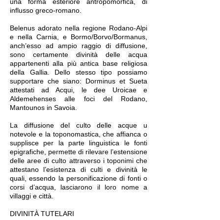
una forma esteriore antropomorfica, di
influsso greco-romano.
Belenus adorato nella regione Rodano-Alpi
e nella Carnia, e Bormo/Borvo/Bormanus,
anch’esso ad ampio raggio di diffusione,
sono certamente divinità delle acqua
appartenenti alla più antica base religiosa
della Gallia. Dello stesso tipo possiamo
supportare che siano: Dorminus et Sueta
attestati ad Acqui, le dee Uroicae e
Aldemehenses alle foci del Rodano,
Mantounos in Savoia.
La diffusione del culto delle acque u
notevole e la toponomastica, che affianca o
supplisce per la parte linguistica le fonti
epigrafiche, permette di rilevare l’estensione
delle aree di culto attraverso i toponimi che
attestano l’esistenza di culti e divinità le
quali, essendo la personificazione di fonti o
corsi d’acqua, lasciarono il loro nome a
villaggi e città.
DIVINITÀ TUTELARI