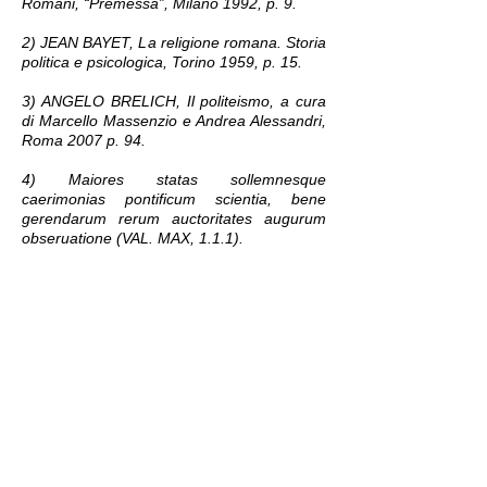
Romani, “Premessa”, Milano 1992, p. 9.
2) JEAN BAYET, La religione romana. Storia
politica e psicologica, Torino 1959, p. 15.
3) ANGELO BRELICH, Il politeismo, a cura
di Marcello Massenzio e Andrea Alessandri,
Roma 2007 p. 94.
4) Maiores statas sollemnesque
caerimonias pontificum scientia, bene
gerendarum rerum auctoritates augurum
obseruatione (VAL. MAX, 1.1.1).
5) Nella sua dotta ricerca linguistica Emilio
Peruzzi (Civiltà greca nel Lazio preromano,
Firenze 1998, p. 5) adottò un’analoga
impostazione.
6) Docente di Diritto romano presso
l’Università si Sassari ed autore di numerosi
saggi di assoluta rilevanza.
7) Opere di Marco Terenzio Varrone a cura
di Antonio Traglia, Torino 1974.