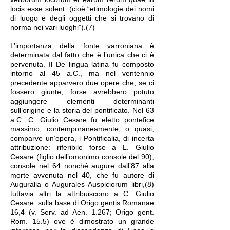
locis esse solent. (cioè “etimologie dei nomi
di luogo e degli oggetti che si trovano di
norma nei vari luoghi”).(7)
L’importanza della fonte varroniana è
determinata dal fatto che è l’unica che ci è
pervenuta. Il De lingua latina fu composto
intorno al 45 a.C., ma nel ventennio
precedente apparvero due opere che, se ci
fossero giunte, forse avrebbero potuto
aggiungere elementi determinanti
sull’origine e la storia del pontificato. Nel 63
a.C. C. Giulio Cesare fu eletto pontefice
massimo, contemporaneamente, o quasi,
comparve un’opera, i Pontificalia, di incerta
attribuzione: riferibile forse a L. Giulio
Cesare (figlio dell’omonimo console del 90),
console nel 64 nonché augure dall’87 alla
morte avvenuta nel 40, che fu autore di
Auguralia o Augurales Auspiciorum libri,(8)
tuttavia altri la attribuiscono a C. Giulio
Cesare. sulla base di Origo gentis Romanae
16,4 (v. Serv. ad Aen. 1.267; Origo gent.
Rom. 15.5) ove è dimostrato un grande