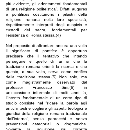
più evidente, gli orientamenti fondamentali
di una religione politeistica”. Difatti augures
e pontifices costituirono i pilastri della
religione romana nella loro specificità,
rispettivamente interpreti degli auspicia e
custodi dei sacra, fondamentali per
l’esistenza di Roma stessa.(4)
Nel proposito di affrontare ancora una volta
il significato di pontifex è opportuno
precisare che il tentativo che intendo
perseguire è quello di far sì che la
tradizione romana orienti la ricerca e che
questa, a sua volta, serva come verifica
della tradizione stessa.(5) Non solo, ma
come magistralmente osservato dal
professor Francesco Sini,(6) in
un’occasione informale di molti anni fa,
l’intento fondamentale di un certo tipo di
studio consiste nel “ridare la parola agli
antichi testi e cogliere gli aspetti teologici e
giuridici della religione romana tradizionale
‘dall’interno’, senza paraocchi e senza
prevenzioni categoriali o dogmatiche.
Sovente la soluzione più corretta