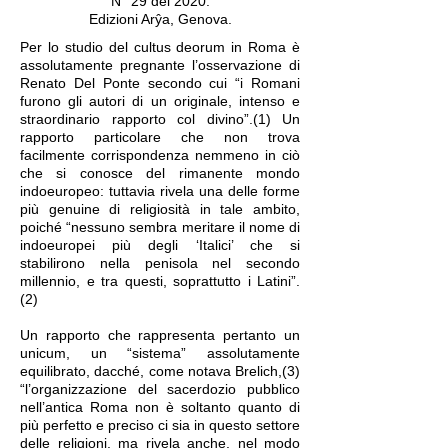
N° 29 del 2020.
Edizioni Arŷa, Genova.
Per lo studio del cultus deorum in Roma è
assolutamente pregnante l’osservazione di
Renato Del Ponte secondo cui “i Romani
furono gli autori di un originale, intenso e
straordinario rapporto col divino”.(1) Un
rapporto particolare che non trova
facilmente corrispondenza nemmeno in ciò
che si conosce del rimanente mondo
indoeuropeo: tuttavia rivela una delle forme
più genuine di religiosità in tale ambito,
poiché “nessuno sembra meritare il nome di
indoeuropei più degli ‘Italici’ che si
stabilirono nella penisola nel secondo
millennio, e tra questi, soprattutto i Latini”.
(2)
Un rapporto che rappresenta pertanto un
unicum, un “sistema” assolutamente
equilibrato, dacché, come notava Brelich,(3)
“l’organizzazione del sacerdozio pubblico
nell’antica Roma non è soltanto quanto di
più perfetto e preciso ci sia in questo settore
delle religioni, ma rivela anche, nel modo