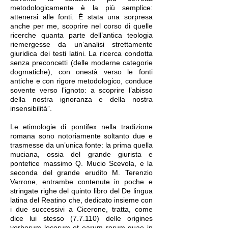
metodologicamente è la più semplice:
attenersi alle fonti. È stata una sorpresa
anche per me, scoprire nel corso di quelle
ricerche quanta parte dell’antica teologia
riemergesse da un’analisi strettamente
giuridica dei testi latini. La ricerca condotta
senza preconcetti (delle moderne categorie
dogmatiche), con onestà verso le fonti
antiche e con rigore metodologico, conduce
sovente verso l’ignoto: a scoprire l’abisso
della nostra ignoranza e della nostra
insensibilità”.
Le etimologie di pontifex nella tradizione
romana sono notoriamente soltanto due e
trasmesse da un’unica fonte: la prima quella
muciana, ossia del grande giurista e
pontefice massimo Q. Mucio Scevola, e la
seconda del grande erudito M. Terenzio
Varrone, entrambe contenute in poche e
stringate righe del quinto libro del De lingua
latina del Reatino che, dedicato insieme con
i due successivi a Cicerone, tratta, come
dice lui stesso (7.7.110) delle origines
verborum locorum et earum rerum quae in