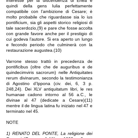
interesse per la discendenza di Enea e
quindi della gens Iulia perfettamente
compatibile con l’ambizione di Cesare; è
molto probabile che riguardasse sia lo ius
pontificium, sia gli aspetti storico religiosi di
tale sacerdozio,(9) e pare che fosse accolta
con grande favore anche per il prestigio di
cui godeva l’autore. Si era aperto un lungo
e fecondo periodo che culminerà con la
restaurazione augustea.(10)
Varrone stesso trattò in precedenza de
pontificibus (oltre che de auguribus e de
quindecimviris sacrorum) nelle Antiquitates
rerum divinarum, secondo la testimonianza
di Agostino d’Ippona (civ. dei, 6, 3 p.
248,24). Dei XLV antiquitatum libri, le res
humanae cadono intorno al 56 a.C., le
divinae al 47 (dedicate a Cesare)(11)
mentre il de lingua latina fu iniziato nel 47 e
terminato nel 45.
NOTE
1) RENATO DEL PONTE, La religione dei