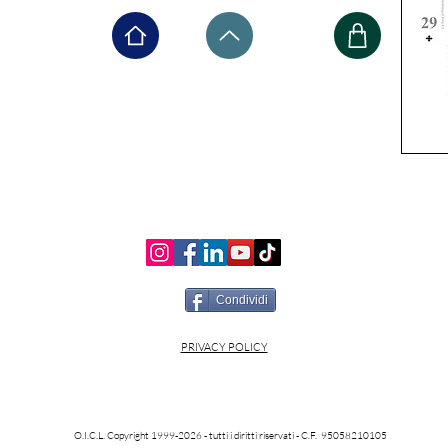
Condividi
PRIVACY POLICY
O.I.C.L. Copyright 1999-2026 - tutti i diritti riservati - C.F. 95058210105