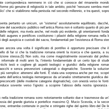
nte corrispondenza nemmeno in ciò che si conosce del rimanente mondo
e forme più genuine di religiosità in tale ambito, poiché “nessuno sembra meri
lici’ che si stabilirono nella penisola nel secondo millennio, e tra questi, soprat
senta pertanto un unicum, un “sistema” assolutamente equilibrato, dacch
zione del sacerdozio pubblico nell’antica Roma non è soltanto quanto di più per
 delle religioni, ma rivela anche, nel modo più evidente, gli orientamenti fond
Difatti augures e pontifices costituirono i pilastri della religione romana nella l
ti degli auspicia e custodi dei sacra, fondamentali per l’esistenza di Roma ste
tare ancora una volta il significato di pontifex è opportuno precisare che i
ello di far sì che la tradizione romana orienti la ricerca e che questa, a s
adizione stessa.(5) Non solo, ma come magistralmente osservato dal profe
e informale di molti anni fa, l’intento fondamentale di un certo tipo di stud
ntichi testi e cogliere gli aspetti teologici e giuridici della religione roma
araocchi e senza prevenzioni categoriali o dogmatiche. Sovente la soluzion
più semplice: attenersi alle fonti. È stata una sorpresa anche per me, scopri
arte dell’antica teologia riemergesse da un’analisi strettamente giuridica dei t
preconcetti (delle moderne categorie dogmatiche), con onestà verso le fonti
onduce sovente verso l’ignoto: a scoprire l’abisso della nostra ignoranza 
ex nella tradizione romana sono notoriamente soltanto due e trasmesse da un’
ossia del grande giurista e pontefice massimo Q. Mucio Scevola, e la seco
one, entrambe contenute in poche e stringate righe del quinto libro del De li