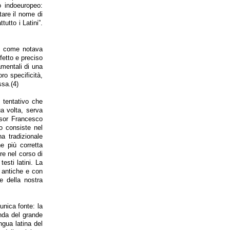
 indoeuropeo:
tare il nome di
tutto i Latini”.
é, come notava
fetto e preciso
amentali di una
oro specificità,
ssa.(4)
l tentativo che
ua volta, serva
ssor Francesco
io consiste nel
na tradizionale
e più corretta
re nel corso di
esti latini. La
 antiche e con
e della nostra
unica fonte: la
nda del grande
ngua latina del