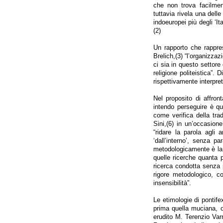
che non trova facilme
tuttavia rivela una dell
indoeuropei più degli ‘Ita
(2)
Un rapporto che rappre
Brelich,(3) “l’organizza
ci sia in questo settore
religione politeistica”. 
rispettivamente interpre
Nel proposito di affron
intendo perseguire è qu
come verifica della tr
Sini,(6) in un’occasion
“ridare la parola agli a
‘dall’interno’, senza p
metodologicamente è la 
quelle ricerche quanta p
ricerca condotta senza 
rigore metodologico, c
insensibilità”.
Le etimologie di pontif
prima quella muciana, 
erudito M. Terenzio Varr