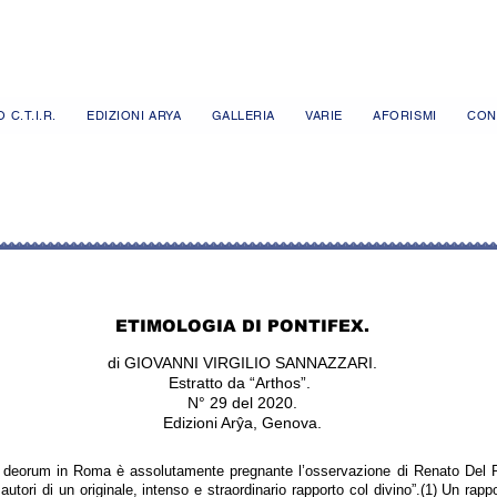
 C.T.I.R.
EDIZIONI ARYA
GALLERIA
VARIE
AFORISMI
CON
ETIMOLOGIA DI PONTIFEX.
di GIOVANNI VIRGILIO SANNAZZARI.
Estratto da “Arthos”.
N° 29 del 2020.
Edizioni Arŷa, Genova.
us deorum in Roma è assolutamente pregnante l’osservazione di Renato Del
autori di un originale, intenso e straordinario rapporto col divino”.(1) Un rappo