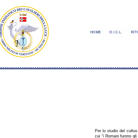
HOME
O.I.C.L.
RITO
Per lo studio del cult
cui “i Romani furono gli 