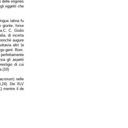
 delle origines
gli oggetti che
ingua latina fu
 giunte, forse
a.C. C. Giulio
ia, di incerta
4 nonché augure
ttavia altri la
rigo gent. Rom.
 perfettamente
ia gli aspetti
estigio di cui
a.(10)
acrorum) nelle
8,24). Dei XLV
1) mentre il de