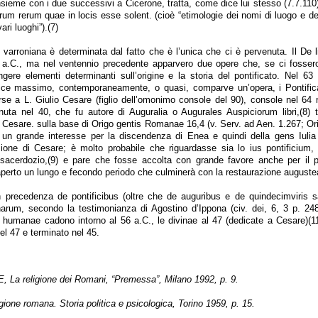
sieme con i due successivi a Cicerone, tratta, come dice lui stesso (7.7.110)
um rerum quae in locis esse solent. (cioè “etimologie dei nomi di luogo e de
ari luoghi”).(7)
 varroniana è determinata dal fatto che è l’unica che ci è pervenuta. Il De l
 a.C., ma nel ventennio precedente apparvero due opere che, se ci fossero
gere elementi determinanti sull’origine e la storia del pontificato. Nel 63 
fice massimo, contemporaneamente, o quasi, comparve un’opera, i Pontifical
 forse a L. Giulio Cesare (figlio dell’omonimo console del 90), console nel 6
nuta nel 40, che fu autore di Auguralia o Augurales Auspiciorum libri,(8) tu
io Cesare. sulla base di Origo gentis Romanae 16,4 (v. Serv. ad Aen. 1.267; O
 un grande interesse per la discendenza di Enea e quindi della gens Iulia
ione di Cesare; è molto probabile che riguardasse sia lo ius pontificium, s
le sacerdozio,(9) e pare che fosse accolta con grande favore anche per il pr
 aperto un lungo e fecondo periodo che culminerà con la restaurazione auguste
n precedenza de pontificibus (oltre che de auguribus e de quindecimviris s
narum, secondo la testimonianza di Agostino d’Ippona (civ. dei, 6, 3 p. 24
res humanae cadono intorno al 56 a.C., le divinae al 47 (dedicate a Cesare)(1
 nel 47 e terminato nel 45.
a religione dei Romani, “Premessa”, Milano 1992, p. 9.
one romana. Storia politica e psicologica, Torino 1959, p. 15.