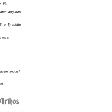
. 94.
itates augurum
8, p. 5) adottò
evanza.
ete linguis!,
39.