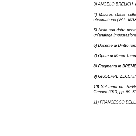
3) ANGELO BRELICH, Il 
4) Maiores statas soll
obseruatione (VAL. MAX,
5) Nella sua dotta ricer
un’analoga impostazion
6) Docente di Diritto ro
7) Opere di Marco Terenz
8) Fragmenta in BREME
9) GIUSEPPE ZECCHINI, 
10) Sul tema cfr. REN
Genova 2010, pp. 59–60
11) FRANCESCO DELLA CO