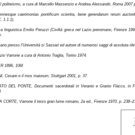
politeismo, a cura di Marcello Massenzio e Andrea Alessandri, Roma 2007 p
emnesque caerimonias pontificum scientia, bene gerendarum rerum auctor
 1.1.1).
ca linguistica Emilio Peruzzi (Civiltà greca nel Lazio preromano, Firenze 199
e.
mano presso l’Università si Sassari ed autore di numerosi saggi di assoluta ril
io Varrone a cura di Antonio Traglia, Torino 1974.
R 1896, 106f.
Cesare e il mos maiorum, Stuttgart 2001, p. 37.
ATO DEL PONTE, Documenti sacerdotali in Veranio e Granio Flacco, in Fav
.
RTE, Varrone il terzo gran lume romano, 2a ed., Firenze 1970, p. 238–2