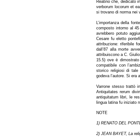
Reatino che, dedicato in
verborum locorum et ear
si trovano di norma nei v
L’importanza della fonte
composto intorno al 45
avrebbero potuto aggiun
Cesare fu eletto ponte
attribuzione: riferibile
dall’87 alla morte avve
attribuiscono a C. Giul
15.5) ove è dimostrato
compatibile con l’ambiz
storico religiosi di ta
godeva l’autore. Si era
Varrone stesso trattò i
Antiquitates rerum divi
antiquitatum libri, le 
lingua latina fu iniziato
NOTE
1) RENATO DEL PONTE, L
2) JEAN BAYET, La religi