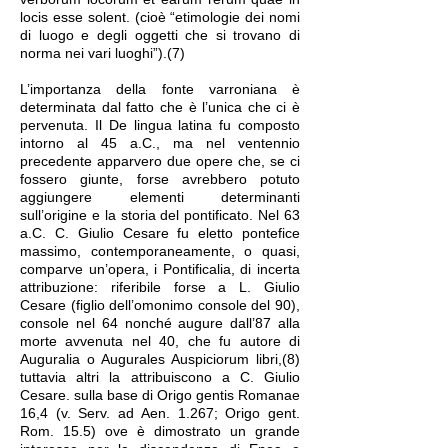
locis esse solent. (cioè “etimologie dei nomi
di luogo e degli oggetti che si trovano di
norma nei vari luoghi”).(7)
L’importanza della fonte varroniana è
determinata dal fatto che è l’unica che ci è
pervenuta. Il De lingua latina fu composto
intorno al 45 a.C., ma nel ventennio
precedente apparvero due opere che, se ci
fossero giunte, forse avrebbero potuto
aggiungere elementi determinanti
sull’origine e la storia del pontificato. Nel 63
a.C. C. Giulio Cesare fu eletto pontefice
massimo, contemporaneamente, o quasi,
comparve un’opera, i Pontificalia, di incerta
attribuzione: riferibile forse a L. Giulio
Cesare (figlio dell’omonimo console del 90),
console nel 64 nonché augure dall’87 alla
morte avvenuta nel 40, che fu autore di
Auguralia o Augurales Auspiciorum libri,(8)
tuttavia altri la attribuiscono a C. Giulio
Cesare. sulla base di Origo gentis Romanae
16,4 (v. Serv. ad Aen. 1.267; Origo gent.
Rom. 15.5) ove è dimostrato un grande