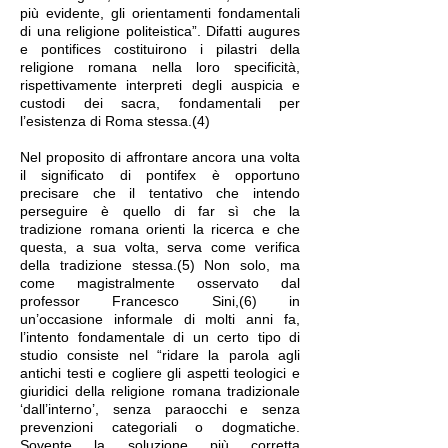
più evidente, gli orientamenti fondamentali
di una religione politeistica”. Difatti augures
e pontifices costituirono i pilastri della
religione romana nella loro specificità,
rispettivamente interpreti degli auspicia e
custodi dei sacra, fondamentali per
l’esistenza di Roma stessa.(4)
Nel proposito di affrontare ancora una volta
il significato di pontifex è opportuno
precisare che il tentativo che intendo
perseguire è quello di far sì che la
tradizione romana orienti la ricerca e che
questa, a sua volta, serva come verifica
della tradizione stessa.(5) Non solo, ma
come magistralmente osservato dal
professor Francesco Sini,(6) in
un’occasione informale di molti anni fa,
l’intento fondamentale di un certo tipo di
studio consiste nel “ridare la parola agli
antichi testi e cogliere gli aspetti teologici e
giuridici della religione romana tradizionale
‘dall’interno’, senza paraocchi e senza
prevenzioni categoriali o dogmatiche.
Sovente la soluzione più corretta