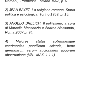
Romani, “Premessa”, Milano 1992, p. 9.
2) JEAN BAYET, La religione romana. Storia
politica e psicologica, Torino 1959, p. 15.
3) ANGELO BRELICH, Il politeismo, a cura
di Marcello Massenzio e Andrea Alessandri,
Roma 2007 p. 94.
4) Maiores statas sollemnesque
caerimonias pontificum scientia, bene
gerendarum rerum auctoritates augurum
obseruatione (VAL. MAX, 1.1.1).
5) Nella sua dotta ricerca linguistica Emilio
Peruzzi (Civiltà greca nel Lazio preromano,
Firenze 1998, p. 5) adottò un’analoga
impostazione.
6) Docente di Diritto romano presso
l’Università si Sassari ed autore di numerosi
saggi di assoluta rilevanza.
7) Opere di Marco Terenzio Varrone a cura
di Antonio Traglia, Torino 1974.