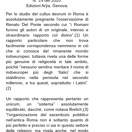
N° 29 del 2020.
Edizioni Arŷa, Genova.
Per lo studio del cultus deorum in Roma è
assolutamente pregnante l’osservazione di
Renato Del Ponte secondo cui “i Romani
furono gli autori di un originale, intenso e
straordinario rapporto col divino”.(1) Un
rapporto particolare che non trova
facilmente corrispondenza nemmeno in ciò
che si conosce del rimanente mondo
indoeuropeo: tuttavia rivela una delle forme
più genuine di religiosità in tale ambito,
poiché “nessuno sembra meritare il nome di
indoeuropei più degli ‘Italici’ che si
stabilirono nella penisola nel secondo
millennio, e tra questi, soprattutto i Latini”.
(2)
Un rapporto che rappresenta pertanto un
unicum, un “sistema” assolutamente
equilibrato, dacché, come notava Brelich,(3)
“l’organizzazione del sacerdozio pubblico
nell’antica Roma non è soltanto quanto di
più perfetto e preciso ci sia in questo settore
delle religioni, ma rivela anche, nel modo