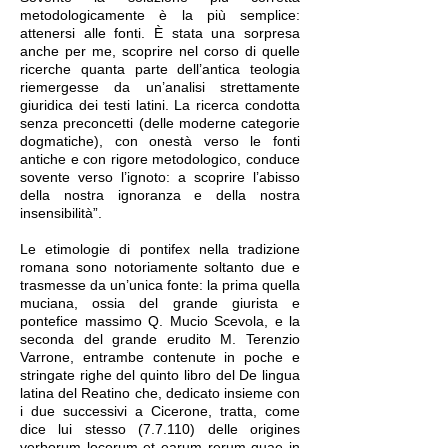
metodologicamente è la più semplice:
attenersi alle fonti. È stata una sorpresa
anche per me, scoprire nel corso di quelle
ricerche quanta parte dell’antica teologia
riemergesse da un’analisi strettamente
giuridica dei testi latini. La ricerca condotta
senza preconcetti (delle moderne categorie
dogmatiche), con onestà verso le fonti
antiche e con rigore metodologico, conduce
sovente verso l’ignoto: a scoprire l’abisso
della nostra ignoranza e della nostra
insensibilità”.
Le etimologie di pontifex nella tradizione
romana sono notoriamente soltanto due e
trasmesse da un’unica fonte: la prima quella
muciana, ossia del grande giurista e
pontefice massimo Q. Mucio Scevola, e la
seconda del grande erudito M. Terenzio
Varrone, entrambe contenute in poche e
stringate righe del quinto libro del De lingua
latina del Reatino che, dedicato insieme con
i due successivi a Cicerone, tratta, come
dice lui stesso (7.7.110) delle origines
verborum locorum et earum rerum quae in