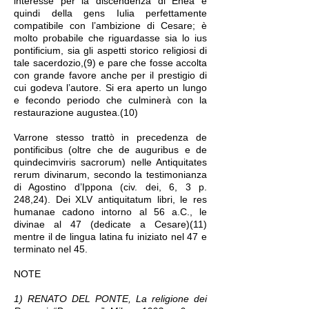
interesse per la discendenza di Enea e
quindi della gens Iulia perfettamente
compatibile con l’ambizione di Cesare; è
molto probabile che riguardasse sia lo ius
pontificium, sia gli aspetti storico religiosi di
tale sacerdozio,(9) e pare che fosse accolta
con grande favore anche per il prestigio di
cui godeva l’autore. Si era aperto un lungo
e fecondo periodo che culminerà con la
restaurazione augustea.(10)
Varrone stesso trattò in precedenza de
pontificibus (oltre che de auguribus e de
quindecimviris sacrorum) nelle Antiquitates
rerum divinarum, secondo la testimonianza
di Agostino d’Ippona (civ. dei, 6, 3 p.
248,24). Dei XLV antiquitatum libri, le res
humanae cadono intorno al 56 a.C., le
divinae al 47 (dedicate a Cesare)(11)
mentre il de lingua latina fu iniziato nel 47 e
terminato nel 45.
NOTE
1) RENATO DEL PONTE, La religione dei