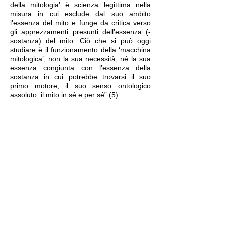
della mitologia’ è scienza legittima nella
misura in cui esclude dal suo ambito
l’essenza del mito e funge da critica verso
gli apprezzamenti presunti dell’essenza (-
sostanza) del mito. Ciò che si può oggi
studiare è il funzionamento della ‘macchina
mitologica’, non la sua necessità, né la sua
essenza congiunta con l’essenza della
sostanza in cui potrebbe trovarsi il suo
primo motore, il suo senso ontologico
assoluto: il mito in sé e per sé”.(5)
NOTE
1) A questo punto ci sembra di sentire il
teologo: “Come?” — egli direbbe — “se Dio,
o un dio, esiste, non potrebbe Egli
manifestarsi in qualunque luogo? Non è Egli
onnipresente ed onniscente?”. Ecco un
primo cambiamento di prospettiva
necessario: la nostra ricerca attraverso la
religiosità italica dovrà abituarci ad
acquistare un’ottica ben diversa, quella
secondo cui cuius regio, eius deus. Ogni