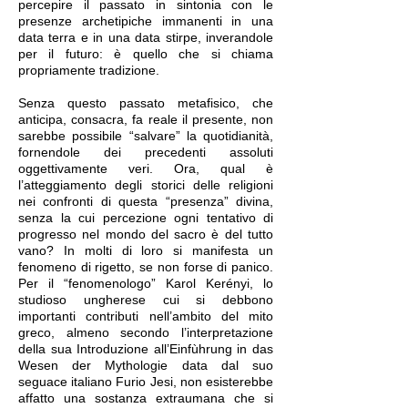
percepire il passato in sintonia con le
presenze archetipiche immanenti in una
data terra e in una data stirpe, inverandole
per il futuro: è quello che si chiama
propriamente tradizione.
Senza questo passato metafisico, che
anticipa, consacra, fa reale il presente, non
sarebbe possibile “salvare” la quotidianità,
fornendole dei precedenti assoluti
oggettivamente veri. Ora, qual è
l’atteggiamento degli storici delle religioni
nei confronti di questa “presenza” divina,
senza la cui percezione ogni tentativo di
progresso nel mondo del sacro è del tutto
vano? In molti di loro si manifesta un
fenomeno di rigetto, se non forse di panico.
Per il “fenomenologo” Karol Kerényi, lo
studioso ungherese cui si debbono
importanti contributi nell’ambito del mito
greco, almeno secondo l’interpretazione
della sua Introduzione all’Einfùhrung in das
Wesen der Mythologie data dal suo
seguace italiano Furio Jesi, non esisterebbe
affatto una sostanza extraumana che si