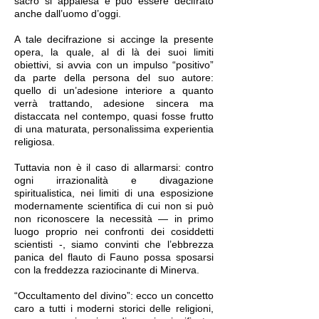
sacro si appalesa e può essere decifrato
anche dall’uomo d’oggi.
A tale decifrazione si accinge la presente
opera, la quale, al di là dei suoi limiti
obiettivi, si avvia con un impulso “positivo”
da parte della persona del suo autore:
quello di un’adesione interiore a quanto
verrà trattando, adesione sincera ma
distaccata nel contempo, quasi fosse frutto
di una maturata, personalissima experientia
religiosa.
Tuttavia non è il caso di allarmarsi: contro
ogni irrazionalità e divagazione
spiritualistica, nei limiti di una esposizione
modernamente scientifica di cui non si può
non riconoscere la necessità — in primo
luogo proprio nei confronti dei cosiddetti
scientisti -, siamo convinti che l’ebbrezza
panica del flauto di Fauno possa sposarsi
con la freddezza raziocinante di Minerva.
“Occultamento del divino”: ecco un concetto
caro a tutti i moderni storici delle religioni,