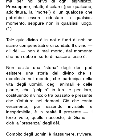
ma per noi privo di ogni significato.
Presuppone, infatti, il celarsi (per qualcuno,
addirittura, la “morte”) di un qualcosa che
potrebbe essere ridestato in qualsiasi
momento, seppure non in qualsiasi luogo.
(1)
Tale quid divino è in noi e fuori di noi: ne
siamo compenetrati e circondati. Il divino —
gli dèi — non è mai morto, dal momento
che non ebbe in sorte di nascere: esso è.
Non esiste una “storia” degli dèi: può
esistere una storia del divino che si
manifesta nel mondo, che partecipa della
vita degli uomini, degli animali e delle
piante, che “palpita” in loro e per loro,
costituendo il vincolo tra passato e presente
che s’infutura nel domani. Ciò che conta
veramente, pur essendo invisibile e
inesprimibile, è in realtà il presente — il
terzo volto, quello nascosto, di Giano —
cioè la “presenza” degli dèi.
Compito degli uomini è riassumere, rivivere,