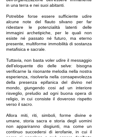
in una terra e nei suoi abitanti.
Potrebbe forse essere sufficiente udire
alcune note del flauto silvano per far
ridestare le potenzialità latenti delle
immagini archetipiche, per le quali non
esiste né passato né futuro, ma eterno
presente, multiforme immobilità di sostanza
metafisica e sacrale.
Tuttavia, non basta voler udire il messaggio
dell’eloquente dio delle selve: bisogna
verificarne la risonante melodia nella nostra
esperienza, risolverla nella consapevolezza
della presenza epifanica del divino nel
mondo, giungendo cosi ad un interiore
risveglio, preludio ad ogni buona opera di
religio, in cui consiste il doveroso rispetto
verso il sacro.
Allora miti, riti, simboli, forme divine e
umane, storia sacra e storia degli uomini
non appariranno disgiunti, ma come un
continuo succedersi di ierofanie, in cui il