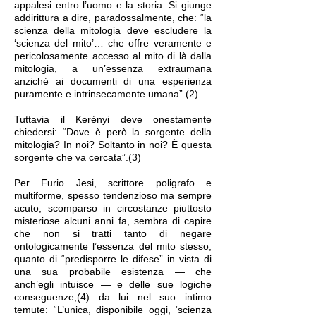
appalesi entro l’uomo e la storia. Si giunge
addirittura a dire, paradossalmente, che: “la
scienza della mitologia deve escludere la
‘scienza del mito’… che offre veramente e
pericolosamente accesso al mito di là dalla
mitologia, a un’essenza extraumana
anziché ai documenti di una esperienza
puramente e intrinsecamente umana”.(2)
Tuttavia il Kerényi deve onestamente
chiedersi: “Dove è però la sorgente della
mitologia? In noi? Soltanto in noi? È questa
sorgente che va cercata”.(3)
Per Furio Jesi, scrittore poligrafo e
multiforme, spesso tendenzioso ma sempre
acuto, scomparso in circostanze piuttosto
misteriose alcuni anni fa, sembra di capire
che non si tratti tanto di negare
ontologicamente l’essenza del mito stesso,
quanto di “predisporre le difese” in vista di
una sua probabile esistenza — che
anch’egli intuisce — e delle sue logiche
conseguenze,(4) da lui nel suo intimo
temute: “L’unica, disponibile oggi, ‘scienza