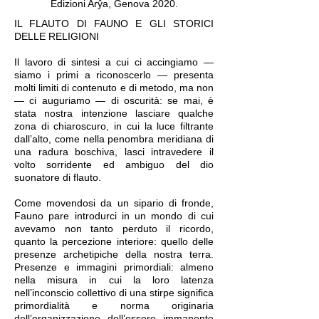
Edizioni Arŷa, Genova 2020.
IL FLAUTO DI FAUNO E GLI STORICI
DELLE RELIGIONI
Il lavoro di sintesi a cui ci accingiamo —
siamo i primi a riconoscerlo — presenta
molti limiti di contenuto e di metodo, ma non
— ci auguriamo — di oscurità: se mai, è
stata nostra intenzione lasciare qualche
zona di chiaroscuro, in cui la luce filtrante
dall’alto, come nella penombra meridiana di
una radura boschiva, lasci intravedere il
volto sorridente ed ambiguo del dio
suonatore di flauto.
Come movendosi da un sipario di fronde,
Fauno pare introdurci in un mondo di cui
avevamo non tanto perduto il ricordo,
quanto la percezione interiore: quello delle
presenze archetipiche della nostra terra.
Presenze e immagini primordiali: almeno
nella misura in cui la loro latenza
nell’inconscio collettivo di una stirpe significa
primordialità e norma originaria
dell’organizzazione dell’essere immanente