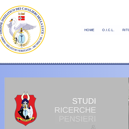
HOME
O.I.C.L.
RITO