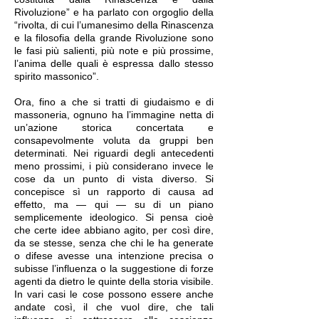
Rivoluzione” e ha parlato con orgoglio della
“rivolta, di cui l’umanesimo della Rinascenza
e la filosofia della grande Rivoluzione sono
le fasi più salienti, più note e più prossime,
l’anima delle quali è espressa dallo stesso
spirito massonico”.
Ora, fino a che si tratti di giudaismo e di
massoneria, ognuno ha l’immagine netta di
un’azione storica concertata e
consapevolmente voluta da gruppi ben
determinati. Nei riguardi degli antecedenti
meno prossimi, i più considerano invece le
cose da un punto di vista diverso. Si
concepisce sì un rapporto di causa ad
effetto, ma — qui — su di un piano
semplicemente ideologico. Si pensa cioè
che certe idee abbiano agito, per così dire,
da se stesse, senza che chi le ha generate
o difese avesse una intenzione precisa o
subisse l’influenza o la suggestione di forze
agenti da dietro le quinte della storia visibile.
In vari casi le cose possono essere anche
andate così, il che vuol dire, che tali