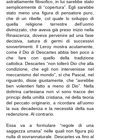
astrattamente filosofico, in lui sarebbe stato
semplicemente di “copertura”. Egli sarebbe
stato meno una figura di pensatore puro,
che di un ribelle, col quale lo sviluppo di
quella religione terrestre dell’uomo
divinizzato, che aveva già preso inizio nella
Rinascenza, doveva pervenire ad una fase
decisiva, satura di germi di successivi
sovvertimenti. Il Leroy mostra acutamente,
come il Dio di Descartes abbia ben poco a
che fare con quello della tradizione
cattolica. Descartes “non tollerò Dio che alla
condizione, che egli non intervenisse nel
meccanismo del mondo”, sì che Pascal, nel
riguardo, disse giustamente, che “avrebbe
ben volentieri fatto a meno di Dio”. Nella
dottrina cartesiana non vi sono tracce dei
principi della umiltà cristiana, né della teoria
del peccato originario, a ricordare all’uomo
la sua decadenza e la necessità della sua
redenzione. Al contrario.
Essa va a formulare “regole di una
saggezza umana” nelle quali non figura più
nulla di sovrannaturale. Descartes va fino al