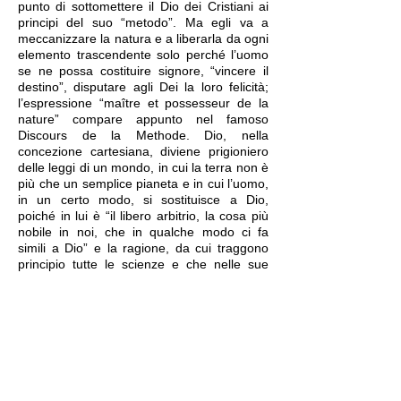
punto di sottomettere il Dio dei Cristiani ai
principi del suo “metodo”. Ma egli va a
meccanizzare la natura e a liberarla da ogni
elemento trascendente solo perché l’uomo
se ne possa costituire signore, “vincere il
destino”, disputare agli Dei la loro felicità;
l’espressione “maître et possesseur de la
nature” compare appunto nel famoso
Discours de la Methode. Dio, nella
concezione cartesiana, diviene prigioniero
delle leggi di un mondo, in cui la terra non è
più che un semplice pianeta e in cui l’uomo,
in un certo modo, si sostituisce a Dio,
poiché in lui è “il libero arbitrio, la cosa più
nobile in noi, che in qualche modo ci fa
simili a Dio” e la ragione, da cui traggono
principio tutte le scienze e che nelle sue
evidenze sovrasta su ogni verità: “tutte le
scienze – scriveva Descartes nelle sue
Règles pour la direction de l’esprit – non
sono che la sapienza umana, la quale resta
sempre una e identica, pur applicandosi a
vari oggetti, senza farsi da essi differenziare
più che la luce del sole dalla varietà delle
cose da esso illuminate”.