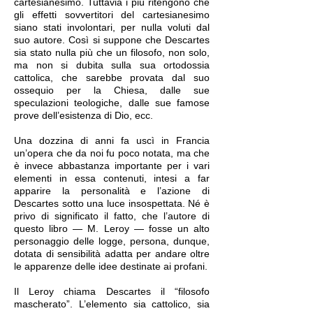
cartesianesimo. Tuttavia i più ritengono che
gli effetti sovvertitori del cartesianesimo
siano stati involontari, per nulla voluti dal
suo autore. Così si suppone che Descartes
sia stato nulla più che un filosofo, non solo,
ma non si dubita sulla sua ortodossia
cattolica, che sarebbe provata dal suo
ossequio per la Chiesa, dalle sue
speculazioni teologiche, dalle sue famose
prove dell’esistenza di Dio, ecc.
Una dozzina di anni fa uscì in Francia
un’opera che da noi fu poco notata, ma che
è invece abbastanza importante per i vari
elementi in essa contenuti, intesi a far
apparire la personalità e l’azione di
Descartes sotto una luce insospettata. Né è
privo di significato il fatto, che l’autore di
questo libro — M. Leroy — fosse un alto
personaggio delle logge, persona, dunque,
dotata di sensibilità adatta per andare oltre
le apparenze delle idee destinate ai profani.
Il Leroy chiama Descartes il “filosofo
mascherato”. L’elemento sia cattolico, sia