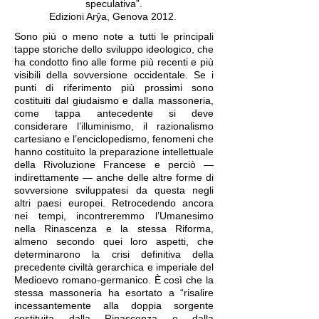
speculativa”.
Edizioni Arŷa, Genova 2012.
Sono più o meno note a tutti le principali
tappe storiche dello sviluppo ideologico, che
ha condotto fino alle forme più recenti e più
visibili della sovversione occidentale. Se i
punti di riferimento più prossimi sono
costituiti dal giudaismo e dalla massoneria,
come tappa antecedente si deve
considerare l’illuminismo, il razionalismo
cartesiano e l’enciclopedismo, fenomeni che
hanno costituito la preparazione intellettuale
della Rivoluzione Francese e perciò —
indirettamente — anche delle altre forme di
sovversione sviluppatesi da questa negli
altri paesi europei. Retrocedendo ancora
nei tempi, incontreremmo l’Umanesimo
nella Rinascenza e la stessa Riforma,
almeno secondo quei loro aspetti, che
determinarono la crisi definitiva della
precedente civiltà gerarchica e imperiale del
Medioevo romano-germanico. È così che la
stessa massoneria ha esortato a “risalire
incessantemente alla doppia sorgente
costituita dalla Rinascenza e dalla