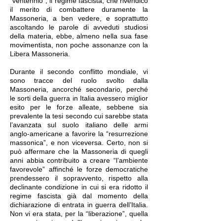
“ventennio”, il regime fascista, che rivendicò
il merito di combattere duramente la
Massoneria, a ben vedere, e soprattutto
ascoltando le parole di avveduti studiosi
della materia, ebbe, almeno nella sua fase
movimentista, non poche assonanze con la
Libera Massoneria.
Durante il secondo conflitto mondiale, vi
sono tracce del ruolo svolto dalla
Massoneria, ancorché secondario, perché
le sorti della guerra in Italia avessero miglior
esito per le forze alleate, sebbene sia
prevalente la tesi secondo cui sarebbe stata
l’avanzata sul suolo italiano delle armi
anglo-americane a favorire la “resurrezione
massonica”, e non viceversa. Certo, non si
può affermare che la Massoneria di quegli
anni abbia contribuito a creare “l’ambiente
favorevole” affinché le forze democratiche
prendessero il sopravvento, rispetto alla
declinante condizione in cui si era ridotto il
regime fascista già dal momento della
dichiarazione di entrata in guerra dell’Italia.
Non vi era stata, per la “liberazione”, quella