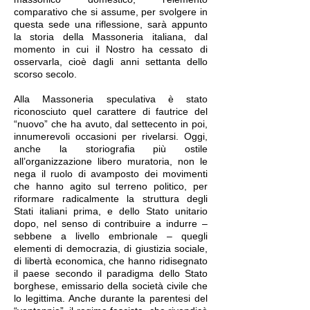
comparativo che si assume, per svolgere in
questa sede una riflessione, sarà appunto
la storia della Massoneria italiana, dal
momento in cui il Nostro ha cessato di
osservarla, cioè dagli anni settanta dello
scorso secolo.
Alla Massoneria speculativa è stato
riconosciuto quel carattere di fautrice del
“nuovo” che ha avuto, dal settecento in poi,
innumerevoli occasioni per rivelarsi. Oggi,
anche la storiografia più ostile
all’organizzazione libero muratoria, non le
nega il ruolo di avamposto dei movimenti
che hanno agito sul terreno politico, per
riformare radicalmente la struttura degli
Stati italiani prima, e dello Stato unitario
dopo, nel senso di contribuire a indurre ‒
sebbene a livello embrionale ‒ quegli
elementi di democrazia, di giustizia sociale,
di libertà economica, che hanno ridisegnato
il paese secondo il paradigma dello Stato
borghese, emissario della società civile che
lo legittima. Anche durante la parentesi del