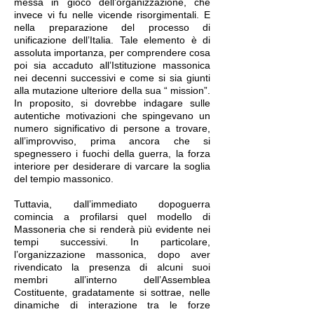
messa in gioco dell’organizzazione, che
invece vi fu nelle vicende risorgimentali. E
nella preparazione del processo di
unificazione dell’Italia. Tale elemento è di
assoluta importanza, per comprendere cosa
poi sia accaduto all’Istituzione massonica
nei decenni successivi e come si sia giunti
alla mutazione ulteriore della sua “ mission”.
In proposito, si dovrebbe indagare sulle
autentiche motivazioni che spingevano un
numero significativo di persone a trovare,
all’improvviso, prima ancora che si
spegnessero i fuochi della guerra, la forza
interiore per desiderare di varcare la soglia
del tempio massonico.
Tuttavia, dall’immediato dopoguerra
comincia a profilarsi quel modello di
Massoneria che si renderà più evidente nei
tempi successivi. In particolare,
l’organizzazione massonica, dopo aver
rivendicato la presenza di alcuni suoi
membri all’interno dell’Assemblea
Costituente, gradatamente si sottrae, nelle
dinamiche di interazione tra le forze