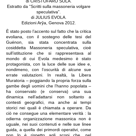
di CRISTOFARO SOLA.
Estratto da “Scritti sulla massoneria volgare
speculativa”.
di JULIUS EVOLA.
Edizioni Arŷa, Genova 2012.
È stato posto l’accento sul fatto che la critica
evoliana, con il sostegno delle tesi del
Guénon, sia stata concentrata sulla
cosiddetta Massoneria speculativa, cioè
sull’istituzione che si rappresentava al
mondo di cui Evola medesimo è stato
protagonista, con la luce delle sue idee e,
nondimeno, con l’oscurità di alcune sue
errate valutazioni. In realtà, la Libera
Muratoria – poggiando la propria forza sulla
gambe degli uomini che l’hanno popolata ‒
ha conservato (e conserva) una sua
dinamica nell’adattarsi non soltanto a
contesti geografici, ma anche ai tempi
storici nei quali è chiamata a operare. Da
ciò ne consegue una elementare verità : la
odierna organizzazione massonica non è
uguale, nei suoi contenuti e nelle sue linee
guida, a quella dei primordi operativi, come
non lo è rispetto agli scopi che, nel