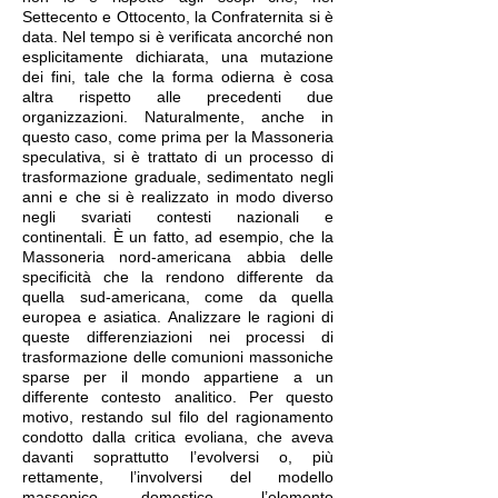
Settecento e Ottocento, la Confraternita si è
data. Nel tempo si è verificata ancorché non
esplicitamente dichiarata, una mutazione
dei fini, tale che la forma odierna è cosa
altra rispetto alle precedenti due
organizzazioni. Naturalmente, anche in
questo caso, come prima per la Massoneria
speculativa, si è trattato di un processo di
trasformazione graduale, sedimentato negli
anni e che si è realizzato in modo diverso
negli svariati contesti nazionali e
continentali. È un fatto, ad esempio, che la
Massoneria nord-americana abbia delle
specificità che la rendono differente da
quella sud-americana, come da quella
europea e asiatica. Analizzare le ragioni di
queste differenziazioni nei processi di
trasformazione delle comunioni massoniche
sparse per il mondo appartiene a un
differente contesto analitico. Per questo
motivo, restando sul filo del ragionamento
condotto dalla critica evoliana, che aveva
davanti soprattutto l’evolversi o, più
rettamente, l’involversi del modello
massonico domestico, l’elemento