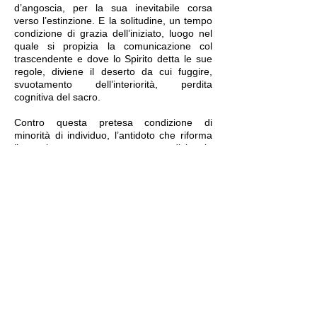
d’angoscia, per la sua inevitabile corsa
verso l’estinzione. E la solitudine, un tempo
condizione di grazia dell’iniziato, luogo nel
quale si propizia la comunicazione col
trascendente e dove lo Spirito detta le sue
regole, diviene il deserto da cui fuggire,
svuotamento dell’interiorità, perdita
cognitiva del sacro.
Contro questa pretesa condizione di
minorità di individuo, l’antidoto che riforma
l’equazione tradizionale
umano/superumano è fornito dalle
interazioni attivate all’interno di un sistema
di relazioni ramificate, che la Massoneria
indica come via d’uscita all’altra più spinosa
equazione, quella individuo/umanità. Anche
il Simbolo, pilastro portante della dottrina
esoterica, viene riconfigurato, una volta
privato della sua natura di codice del
trascendente, come “prodotto” della psiche
umana, della mente che elabora, della
“memoria generazionale”, sequenza di
immagini collettive raccolte e sedimentate
“lungo il tortuoso processo di sviluppo