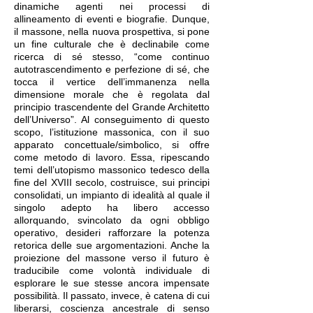
dinamiche agenti nei processi di
allineamento di eventi e biografie. Dunque,
il massone, nella nuova prospettiva, si pone
un fine culturale che è declinabile come
ricerca di sé stesso, “come continuo
autotrascendimento e perfezione di sé, che
tocca il vertice dell’immanenza nella
dimensione morale che è regolata dal
principio trascendente del Grande Architetto
dell’Universo”. Al conseguimento di questo
scopo, l’istituzione massonica, con il suo
apparato concettuale/simbolico, si offre
come metodo di lavoro. Essa, ripescando
temi dell’utopismo massonico tedesco della
fine del XVIII secolo, costruisce, sui principi
consolidati, un impianto di idealità al quale il
singolo adepto ha libero accesso
allorquando, svincolato da ogni obbligo
operativo, desideri rafforzare la potenza
retorica delle sue argomentazioni. Anche la
proiezione del massone verso il futuro è
traducibile come volontà individuale di
esplorare le sue stesse ancora impensate
possibilità. Il passato, invece, è catena di cui
liberarsi, coscienza ancestrale di senso