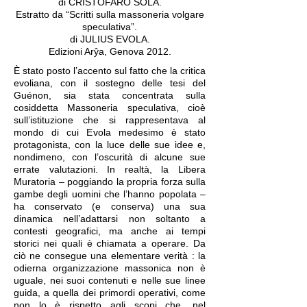
di CRISTOFARO SOLA.
Estratto da “Scritti sulla massoneria volgare
speculativa”.
di JULIUS EVOLA.
Edizioni Arŷa, Genova 2012.
È stato posto l’accento sul fatto che la critica
evoliana, con il sostegno delle tesi del
Guénon, sia stata concentrata sulla
cosiddetta Massoneria speculativa, cioè
sull’istituzione che si rappresentava al
mondo di cui Evola medesimo è stato
protagonista, con la luce delle sue idee e,
nondimeno, con l’oscurità di alcune sue
errate valutazioni. In realtà, la Libera
Muratoria – poggiando la propria forza sulla
gambe degli uomini che l’hanno popolata ‒
ha conservato (e conserva) una sua
dinamica nell’adattarsi non soltanto a
contesti geografici, ma anche ai tempi
storici nei quali è chiamata a operare. Da
ciò ne consegue una elementare verità : la
odierna organizzazione massonica non è
uguale, nei suoi contenuti e nelle sue linee
guida, a quella dei primordi operativi, come
non lo è rispetto agli scopi che, nel