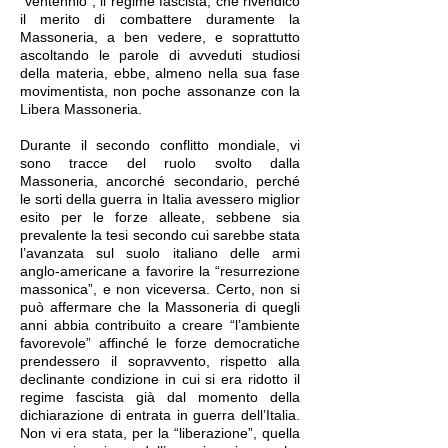
“ventennio”, il regime fascista, che rivendicò
il merito di combattere duramente la
Massoneria, a ben vedere, e soprattutto
ascoltando le parole di avveduti studiosi
della materia, ebbe, almeno nella sua fase
movimentista, non poche assonanze con la
Libera Massoneria.
Durante il secondo conflitto mondiale, vi
sono tracce del ruolo svolto dalla
Massoneria, ancorché secondario, perché
le sorti della guerra in Italia avessero miglior
esito per le forze alleate, sebbene sia
prevalente la tesi secondo cui sarebbe stata
l’avanzata sul suolo italiano delle armi
anglo-americane a favorire la “resurrezione
massonica”, e non viceversa. Certo, non si
può affermare che la Massoneria di quegli
anni abbia contribuito a creare “l’ambiente
favorevole” affinché le forze democratiche
prendessero il sopravvento, rispetto alla
declinante condizione in cui si era ridotto il
regime fascista già dal momento della
dichiarazione di entrata in guerra dell’Italia.
Non vi era stata, per la “liberazione”, quella