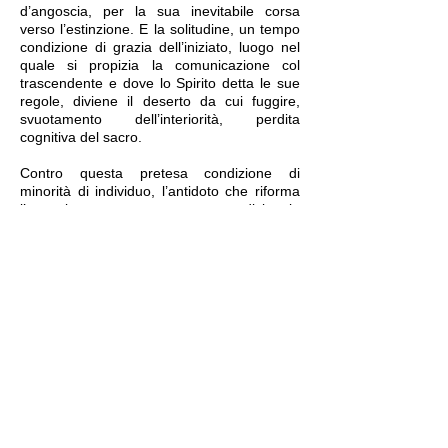
d’angoscia, per la sua inevitabile corsa
verso l’estinzione. E la solitudine, un tempo
condizione di grazia dell’iniziato, luogo nel
quale si propizia la comunicazione col
trascendente e dove lo Spirito detta le sue
regole, diviene il deserto da cui fuggire,
svuotamento dell’interiorità, perdita
cognitiva del sacro.
Contro questa pretesa condizione di
minorità di individuo, l’antidoto che riforma
l’equazione tradizionale
umano/superumano è fornito dalle
interazioni attivate all’interno di un sistema
di relazioni ramificate, che la Massoneria
indica come via d’uscita all’altra più spinosa
equazione, quella individuo/umanità. Anche
il Simbolo, pilastro portante della dottrina
esoterica, viene riconfigurato, una volta
privato della sua natura di codice del
trascendente, come “prodotto” della psiche
umana, della mente che elabora, della
“memoria generazionale”, sequenza di
immagini collettive raccolte e sedimentate
“lungo il tortuoso processo di sviluppo