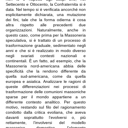
Settecento e Ottocento, la Confraternita si è
data. Nel tempo si è verificata ancorché non
esplicitamente dichiarata, una mutazione
dei fini, tale che la forma odierna è cosa
altra rispetto alle precedenti due
organizzazioni. Naturalmente, anche in
questo caso, come prima per la Massoneria
speculativa, si è trattato di un processo di
trasformazione graduale, sedimentato negli
anni e che si è realizzato in modo diverso
negli svariati contesti nazionali e
continentali. È un fatto, ad esempio, che la
Massoneria nord-americana abbia delle
specificità che la rendono differente da
quella sud-americana, come da quella
europea e asiatica. Analizzare le ragioni di
queste differenziazioni nei processi di
trasformazione delle comunioni massoniche
sparse per il mondo appartiene a un
differente contesto analitico. Per questo
motivo, restando sul filo del ragionamento
condotto dalla critica evoliana, che aveva
davanti soprattutto l’evolversi o, più
rettamente, l’involversi del modello
massonico domestico, l’elemento