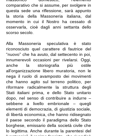
comparativo che si assume, per svolgere in
questa sede una riflessione, sarà appunto
la storia della Massoneria italiana, dal
momento in cui il Nostro ha cessato di
osservarla, cioè dagli anni settanta dello
scorso secolo.
Alla Massoneria speculativa è stato
riconosciuto quel carattere di fautrice del
“nuovo” che ha avuto, dal settecento in poi,
innumerevoli occasioni per rivelarsi. Oggi,
anche la storiografia più ostile
all’organizzazione libero muratoria, non le
nega il ruolo di avamposto dei movimenti
che hanno agito sul terreno politico, per
riformare radicalmente la struttura degli
Stati italiani prima, e dello Stato unitario
dopo, nel senso di contribuire a indurre ‒
sebbene a livello embrionale ‒ quegli
elementi di democrazia, di giustizia sociale,
di libertà economica, che hanno ridisegnato
il paese secondo il paradigma dello Stato
borghese, emissario della società civile che
lo legittima. Anche durante la parentesi del