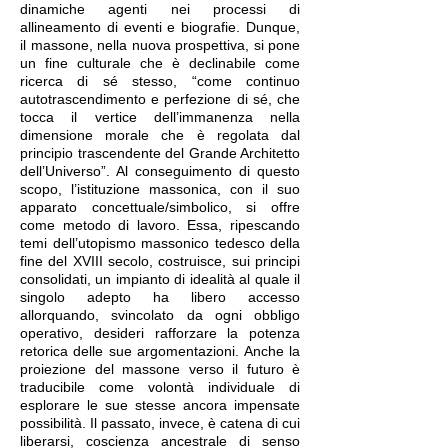
dinamiche agenti nei processi di
allineamento di eventi e biografie. Dunque,
il massone, nella nuova prospettiva, si pone
un fine culturale che è declinabile come
ricerca di sé stesso, “come continuo
autotrascendimento e perfezione di sé, che
tocca il vertice dell’immanenza nella
dimensione morale che è regolata dal
principio trascendente del Grande Architetto
dell’Universo”. Al conseguimento di questo
scopo, l’istituzione massonica, con il suo
apparato concettuale/simbolico, si offre
come metodo di lavoro. Essa, ripescando
temi dell’utopismo massonico tedesco della
fine del XVIII secolo, costruisce, sui principi
consolidati, un impianto di idealità al quale il
singolo adepto ha libero accesso
allorquando, svincolato da ogni obbligo
operativo, desideri rafforzare la potenza
retorica delle sue argomentazioni. Anche la
proiezione del massone verso il futuro è
traducibile come volontà individuale di
esplorare le sue stesse ancora impensate
possibilità. Il passato, invece, è catena di cui
liberarsi, coscienza ancestrale di senso