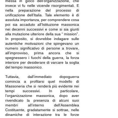
messa in gioco dell’organizzazione, che
invece vi fu nelle vicende risorgimentali. E
nella preparazione del processo di
unificazione dell’Italia. Tale elemento è di
assoluta importanza, per comprendere cosa
poi sia accaduto all’Istituzione massonica
nei decenni successivi e come si sia giunti
alla mutazione ulteriore della sua “ mission”.
In proposito, si dovrebbe indagare sulle
autentiche motivazioni che spingevano un
numero significativo di persone a trovare,
all’improvviso, prima ancora che si
spegnessero i fuochi della guerra, la forza
interiore per desiderare di varcare la soglia
del tempio massonico.
Tuttavia, dall’immediato dopoguerra
comincia a profilarsi quel modello di
Massoneria che si renderà più evidente nei
tempi successivi. In particolare,
l’organizzazione massonica, dopo aver
rivendicato la presenza di alcuni suoi
membri all’interno dell’Assemblea
Costituente, gradatamente si sottrae, nelle
dinamiche di interazione tra le forze