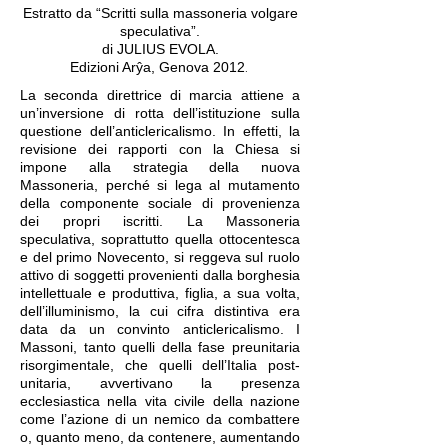
Estratto da “Scritti sulla m
assoneria volgare
speculativa”.
di JULIUS EVOLA.
.
Edizioni Arŷa, Genova 2012
La seconda direttrice di marcia attiene a
un’inversione di rotta dell’istituzione sulla
questione dell’anticlericalismo. In effetti, la
revisione dei rapporti con la Chiesa si
impone alla strategia della nuova
Massoneria, perché si lega al mutamento
della componente sociale di provenienza
dei propri iscritti. La Massoneria
speculativa, soprattutto quella ottocentesca
e del primo Novecento, si reggeva sul ruolo
attivo di soggetti provenienti dalla borghesia
intellettuale e produttiva, figlia, a sua volta,
dell’illuminismo, la cui cifra distintiva era
data da un convinto anticlericalismo. I
Massoni, tanto quelli della fase preunitaria
risorgimentale, che quelli dell’Italia post-
unitaria, avvertivano la presenza
ecclesiastica nella vita civile della nazione
come l’azione di un nemico da combattere
o, quanto meno, da contenere, aumentando