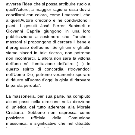
avversa l’idea che si possa attribuire ruolo a
quell’Autore, a maggior ragione essa dovrà
conciliarsi con coloro, come i massoni, che
a quell’Autore credono e ne condividono i
piani. I gesuiti Josè Ferrer Banimeli e
Giovanni Caprile giungono in una loro
pubblicazione a sostenere che: “anche i
massoni si propongono di cercare il bene e
il progresso dell’uomo! Se gli uni e gli altri
siamo sinceri in tale ricerca, non potremo
non incontrarci. E allora non sarà la vittoria
dell’uno né l’umiliazione dell’altro (…) In
questo spirito di concordia, ritrovandoci
nell’Uomo-Dio, potremo veramente sperare
di ridurre all’uomo d’oggi la gioia di ritrovare
la parola perduta”.
La massoneria, per sua parte, ha compiuto
alcuni passi nella direzione nella direzione
di un’etica del tutto aderente alla Morale
Cristiana. Sebbene non espressa come
posizione ufficiale della Comunione
massonica, è significativo che nel dibattito
interno si parli della vita come dono
indisponibile e come bene comune da