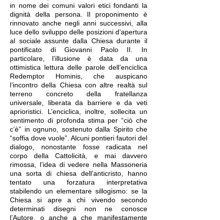
in nome dei comuni valori etici fondanti la
dignità della persona. Il proponimento è
rinnovato anche negli anni successivi, alla
luce dello sviluppo delle posizioni d’apertura
al sociale assunte dalla Chiesa durante il
pontificato di Giovanni Paolo II. In
particolare, l’illusione è data da una
ottimistica lettura delle parole dell’enciclica
Redemptor Hominis, che auspicano
l’incontro della Chiesa con altre realtà sul
terreno concreto della fratellanza
universale, liberata da barriere e da veti
aprioristici. L’enciclica, inoltre, sollecita un
sentimento di profonda stima per “ciò che
c’è” in ognuno, sostenuto dalla Spirito che
“soffia dove vuole”. Alcuni pontieri fautori del
dialogo, nonostante fosse radicata nel
corpo della Cattolicità, e mai davvero
rimossa, l’idea di vedere nella Massoneria
una sorta di chiesa dell’anticristo, hanno
tentato una forzatura interpretativa
stabilendo un elementare sillogismo: se la
Chiesa si apre a chi vivendo secondo
determinati disegni non ne conosce
l’Autore, o anche a che manifestamente