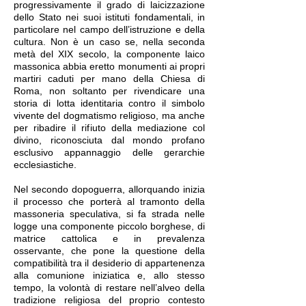
progressivamente il grado di laicizzazione
dello Stato nei suoi istituti fondamentali, in
particolare nel campo dell’istruzione e della
cultura. Non è un caso se, nella seconda
metà del XIX secolo, la componente laico
massonica abbia eretto monumenti ai propri
martiri caduti per mano della Chiesa di
Roma, non soltanto per rivendicare una
storia di lotta identitaria contro il simbolo
vivente del dogmatismo religioso, ma anche
per ribadire il rifiuto della mediazione col
divino, riconosciuta dal mondo profano
esclusivo appannaggio delle gerarchie
ecclesiastiche.
Nel secondo dopoguerra, allorquando inizia
il processo che porterà al tramonto della
massoneria speculativa, si fa strada nelle
logge una componente piccolo borghese, di
matrice cattolica e in prevalenza
osservante, che pone la questione della
compatibilità tra il desiderio di appartenenza
alla comunione iniziatica e, allo stesso
tempo, la volontà di restare nell’alveo della
tradizione religiosa del proprio contesto