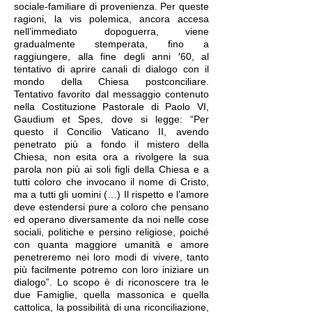
sociale-familiare di provenienza. Per queste
ragioni, la vis polemica, ancora accesa
nell’immediato dopoguerra, viene
gradualmente stemperata, fino a
raggiungere, alla fine degli anni ′60, al
tentativo di aprire canali di dialogo con il
mondo della Chiesa postconciliare.
Tentativo favorito dal messaggio contenuto
nella Costituzione Pastorale di Paolo VI,
Gaudium et Spes, dove si legge: “Per
questo il Concilio Vaticano II, avendo
penetrato più a fondo il mistero della
Chiesa, non esita ora a rivolgere la sua
parola non più ai soli figli della Chiesa e a
tutti coloro che invocano il nome di Cristo,
ma a tutti gli uomini (…) Il rispetto e l’amore
deve estendersi pure a coloro che pensano
ed operano diversamente da noi nelle cose
sociali, politiche e persino religiose, poiché
con quanta maggiore umanità e amore
penetreremo nei loro modi di vivere, tanto
più facilmente potremo con loro iniziare un
dialogo”. Lo scopo è di riconoscere tra le
due Famiglie, quella massonica e quella
cattolica, la possibilità di una riconciliazione,