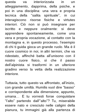
questa va interiorizzata in un
atteggiamento, dapprima, della psiche, e
poi in una disciplina: una vera e propria
tecnica della “salita spirituale”, in cui
interagiscono risorse fisiche e virtutes
interiori. Ciò non si può insegnare per
iscritto e neppure oralmente: si deve
apprendere spontaneamente, come una
vera e propria vocazione, al contatto con la
montagna e, in questo processo, l’esempio
di chi ti guida gioca un grande ruolo. Ma è il
cuore cosmico in noi, in altri termini, che va
ridestato, affinché batta all’unisono con il
nostro cuore fisico, sì che il passo
dell’alpinista si trasformi in un ulteriore
gradino verso la vetta della realizzazione
interiore.
Tuttavia, tutto questo va affrontato, all’inizio,
con grande umiltà. Humilis vuol dire “basso”
e corrispondente alla dimensione, appunto,
umana… E tu vorresti forse conquistare
“l’alto” partendo dall’“alto”? Tu, miserabile
essere nato e cresciuto nelle caligini della
pianura, tu immagini già alla partenza di