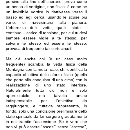
persino alla fine dell’itinerario, prova come
un senso di vertigine, non fisico: è come se
un invisibile vortice lo riattivasse verso il
basso ed egli cerca, usando le scuse più
varie, di riavvicinarsi alla pianura.
L’ebbrezza delle vette, quello stato ‒
continuo ‒ carico di tensione, per cui tu devi
sempre essere vigile a te stesso, per
salvare te stesso ed essere te stesso,
provoca di frequente tali cortocircuiti.
Ma c’è anche chi (è un caso molto
frequente) scambia la vetta fisica della
Montagna con la meta reale, chi identifica la
capacità obiettiva dello sforzo fisico (quella
che porta alla conquista di una cima) con la
realizzazione di uno stato interiore.
Naturalmente tutto ciò non è solo
apprezzabile, ma talvolta anche
indispensabile per l’obiettivo da
raggiungere, e tuttavia rappresenta, in
fondo, solo una condizione preliminare dello
stato spirituale da far sorgere gradatamente
in noi tramite l’ascensione. Se è vero che
non vi può essere “ascesi” senza “ascesa”,