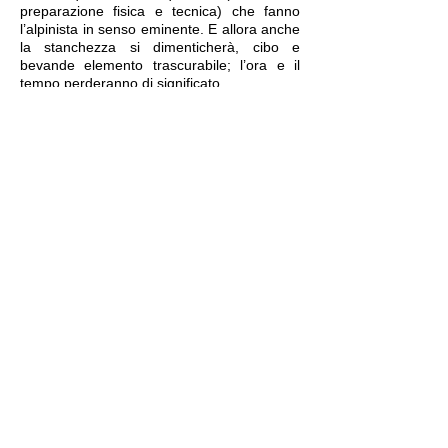
preparazione fisica e tecnica) che fanno
l’alpinista in senso eminente. E allora anche
la stanchezza si dimenticherà, cibo e
bevande elemento trascurabile; l’ora e il
tempo perderanno di significato.
NOTE
1) Si vedano le esperienze liminari in
occasione di improvvise cadute nel vuoto
citate da M.HULIN, Sulla caduta in
montagna, in “Risguardo”, IV, Edizioni di Ar
Padova 1985, pp. 335–345. Cfr anche R.
INCARDONA, Esperienze interiori in alta
montagna, in “Arthos”, XIV, 29 (1985), pp.
208–210.