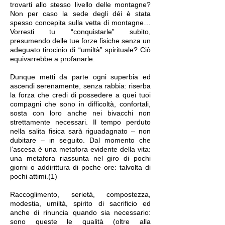
trovarti allo stesso livello delle montagne?
Non per caso la sede degli déi è stata
spesso concepita sulla vetta di montagne…
Vorresti tu “conquistarle” subito,
presumendo delle tue forze fisiche senza un
adeguato tirocinio di “umiltà” spirituale? Ciò
equivarrebbe a profanarle.
Dunque metti da parte ogni superbia ed
ascendi serenamente, senza rabbia: riserba
la forza che credi di possedere a quei tuoi
compagni che sono in difficoltà, confortali,
sosta con loro anche nei bivacchi non
strettamente necessari. Il tempo perduto
nella salita fisica sarà riguadagnato ‒ non
dubitare ‒ in seguito. Dal momento che
l’ascesa è una metafora evidente della vita:
una metafora riassunta nel giro di pochi
giorni o addirittura di poche ore: talvolta di
pochi attimi.(1)
Raccoglimento, serietà, compostezza,
modestia, umiltà, spirito di sacrificio ed
anche di rinuncia quando sia necessario:
sono queste le qualità (oltre alla