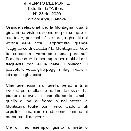
.
di RENATO DEL PONTE
Estratto da “Arthos”.
N° 28 del 2020
Edizioni Arŷa, Genova.
Grande selezionatrice, la Montagna: quanti
giovani ho visto ridiscendere per sempre le
sue falde, per mai più tornare, inghiottiti dal
vortice delle città… soprattutto, grande
“saggiatrice di caratteri” la Montagna… Vuoi
tu conoscere veramente una persona?
Portala con te in montagna per molti giorni;
frequenta con lei le baite, i bivacchi, i
pascoli, le vette, gli alpeggi, i rifugi, i valichi,
i dirupi e i ghiacciai.
Chiunque essa sia, quella persona ti si
rivelerà per quello che realmente essa è. La
pianura agevola il camuffamento, anche
quello di noi di fronte a noi stessi: la
Montagna toglie ogni velo. Cadono gli
orpelli e rimaniamo nudi come fummo al
momento di nascere.
C’è chi, ad esempio, giunto a metà o