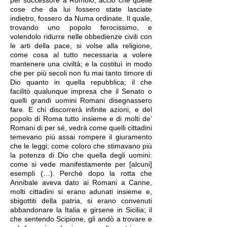
per successore a Romolo, acciò che quelle
cose che da lui fossero state lasciate
indietro, fossero da Numa ordinate. Il quale,
trovando uno popolo ferocissimo, e
volendolo ridurre nelle obbedienze civili con
le arti della pace, si volse alla religione,
come cosa al tutto necessaria a volere
mantenere una civiltà; e la costituì in modo
che per più secoli non fu mai tanto timore di
Dio quanto in quella repubblica; il che
facilitò qualunque impresa che il Senato o
quelli grandi uomini Romani disegnassero
fare. E chi discorrerà infinite azioni, e del
popolo di Roma tutto insieme e di molti de’
Romani di per sé, vedrà come quelli cittadini
temevano più assai rompere il giuramento
che le leggi; come coloro che stimavano più
la potenza di Dio che quella degli uomini:
come si vede manifestamente per [alcuni]
esempli (…). Perché dopo la rotta che
Annibale aveva dato ai Romani a Canne,
molti cittadini si erano adunati insieme e,
sbigottiti della patria, si erano convenuti
abbandonare la Italia e girsene in Sicilia; il
che sentendo Scipione, gli andò a trovare e