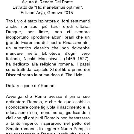
A cura di Renato Del Ponte.
Estratto da “Hic manebimus optime!”.
Edizioni Arŷa, Genova 2015.
Tito Livio è stato ispiratore di forti sentimenti
anche nei suoi più tardi eredi d’Italia.
Dunque, per finire, non ci sembra
inopportuno riprodurre alcuni brani che un
grande Fiorentino del nostro Rinascimento,
un autentico classico che non dovrebbe
mancare nella biblioteca d’ogni vero
Italiano, Nicolò Macchiavelli (1469–1527),
ha dedicato alla religione romana. I passi
sono tratti dal capitolo XI del libro primo dei
Discorsi sopra la prima deca di Tito Livio.
Della religione de’ Romani
Avvenga che Roma avesse il primo suo
ordinatore Romolo, e che da quello abbi a
riconoscere come figliuola il nascimento e la
educazione sua, nondimeno, giudicando i
cieli che gli ordini di Romolo non bastassero
a tanto imperio, inspirarono nel petto del
Senato romano di eleggere Numa Pompilio