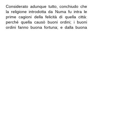
Considerato adunque tutto, conchiudo che
la religione introdotta da Numa fu intra le
prime cagioni della felicità di quella città:
perché quella causò buoni ordini; i buoni
ordini fanno buona fortuna; e dalla buona
fortuna nacquero i felici successi delle
imprese.