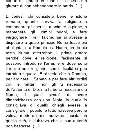
col ferro ignudo in mano li costrinse a
giurare di non abbandonare la patria. (…)
E vedesi, chi considera bene le istorie
romane, quanto serviva la religione a
comandare gli eserciti, a animire la plebe, a
mantenere gli uomini buoni, a fare
vergognare i rei. Talché, se si avesse a
disputare a quale principe Roma fusse più
obbligata, o a Romolo o a Numa, credo più
tosto Numa otterrebbe il primo grado:
perché dove è religione, facilmente si
possono introdurre l’armi; e e dove sono
l’armi e non religione, con difficultà si può
introdurre quella. E si vede che a Romolo,
per ordinare il Senato e per fare altri ordini
civili e militari, non gli fu necessario
dell’autorità di Dio; ma fu bene necessario a
Numa, il quale simulò di avere
dimestichezza con una Ninfa, la quale lo
consigliava di quello ch’egli evesse a
consigliare il popolo: e tutto nasceva perché
voleva mettere ordini nuovi ed inusitati in
quella città, e dubitava che la sua autorità
non bastasse. (…)