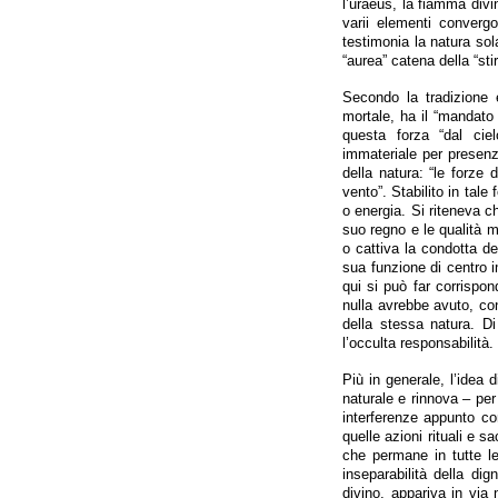
l’uraeus, la fiamma divin
varii elementi converg
testimonia la natura sola
“aurea” catena della “sti
Secondo la tradizione e
mortale, ha il “mandato 
questa forza “dal ciel
immateriale per presenza
della natura: “le forze
vento”. Stabilito in tale 
o energia. Si riteneva 
suo regno e le qualità m
o cattiva la condotta de
sua funzione di centro im
qui si può far corrispo
nulla avrebbe avuto, con
della stessa natura. D
l’occulta responsabilità.
Più in generale, l’idea 
naturale e rinnova – per
interferenze appunto co
quelle azioni rituali e sa
che permane in tutte le
inseparabilità della dig
divino, appariva in via 