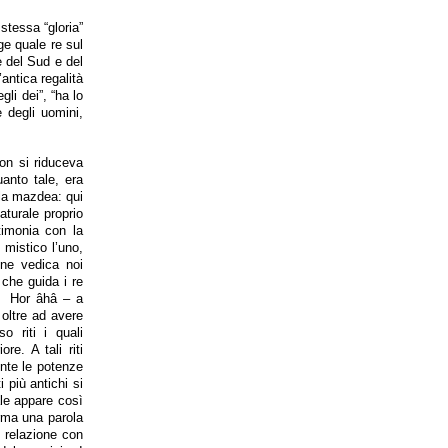
stessa “gloria”
ge quale re sul
re del Sud e del
antica regalità
gli dei”, “ha lo
 degli uomini,
non si riduceva
uanto tale, era
lla mazdea: qui
aturale proprio
stimonia con la
 mistico l’uno,
ione vedica noi
che guida i re
 – Hor âhâ – a
, oltre ad avere
o riti i quali
re. A tali riti
ente le potenze
 più antichi si
ale appare così
orma una parola
i relazione con