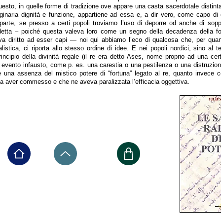
esto, in quelle forme di tradizione ove appare una casta sacerdotale distinta
iginaria dignità e funzione, appartiene ad essa e, a dir vero, come capo di 
rte, se presso a certi popoli troviamo l’uso di deporre od anche di sopp
sdetta – poiché questa valeva loro come un segno della decadenza della fo
eva diritto ad esser capi — noi qui abbiamo l’eco di qualcosa che, per quan
istica, ci riporta allo stesso ordine di idee. E nei popoli nordici, sino al 
rincipio della divinità regale (il re era detto Ases, nome proprio ad una cer
n evento infausto, come p. es. una carestia o una pestilenza o una distruzion
 una assenza del mistico potere di “fortuna” legato al re, quanto invece c
a aver commesso e che ne aveva paralizzata l’efficacia oggettiva.