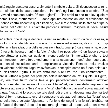
vinità regale spettava essenzialmente il simbolo solare. Si riconosceva al re la 
ce – simboli della natura superiore – in trionfo ogni mattino sulle tenebre. “Sor
i viventi come suo padre Râ tutti i giorni” — “Ho stabilito che tu ti levi quale 
come il sole, eternamente” — sono appunto espressioni che si riferiscono all’
 fanno esatto riscontro quelle iraniche, ove il re è detto “della stessa stirpe de
 sorge col Sole” ed è chiamato particeps siderum, “Signore di pace, salute
he sorge col Sole”.
ia” solare che dunque definiva la natura regale e il diritto dall’alto di essa, 
mbolo, ma si identificava con una forza reale ed operante, di cui il re, in q
 Per una tale idea, una delle espressioni tradizionali più caratteristiche, è que
iù recenti: hvorra o farr) – la “gloria” che il re possiede – è un fuoco sovrann
 soprattutto al sole, dal quale gli viene conferita l’immortalità e che lo te
a” da intendere – come forse vedremo in altra occasione – così che i due sensi,
altro, non si escludano, anzi si implichino a vicenda. Peraltro, nella tradiz
uivalente: abbiamo l’agni-vaisvâreavas, concepito come un fuoco spirituale 
oria. Nell’antico Egitto, il re era detto non pure Oro, ma “Oro combattente”
e di vittoria o gloria del principio solare incarnato dal re: il quale, in Egitto
a”, era “costituito” come tale e poi periodicamente confermato attravers
a vittoria del dio solare Oro sopra Tifone-Set, demone della regione inferio
l potere di attrarre una “forza” e una “vita” che “abbracciavano” sovrannaturalm
 uas, “forza”, è lo scettro portato dagli dèi e dai re, ideogramma che nei testi
tro di forma spezzata, ove si riconosce lo zig-zag del lampo. La “forza” reg
 della forza celeste folgorante; e l’unione dei segni “vita-forza”, ânshûs, f
l “latte di fiamma” di cui si alimentano gli immortali, a sua volta non privo d