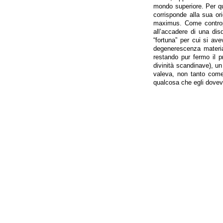
mondo superiore. Per qu
corrisponde alla sua or
maximus. Come contropa
all’accadere di una di
“fortuna” per cui si av
degenerescenza material
restando pur fermo il p
divinità scandinave), u
valeva, non tanto come
qualcosa che egli dovev