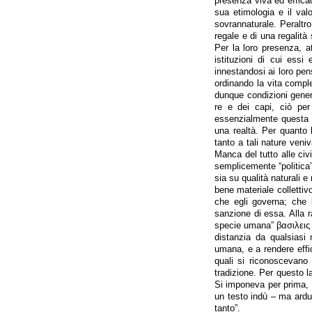
presenza viva ed efficac
sua etimologia e il valor
sovrannaturale. Peraltro
regale e di una regalità 
Per la loro presenza, att
istituzioni di cui essi
innestandosi ai loro pens
ordinando la vita comple
dunque condizioni general
re e dei capi, ciò per
essenzialmente questa 
una realtà. Per quanto l
tanto a tali nature veni
Manca del tutto alle civ
semplicemente “politica”
sia su qualità naturali e 
bene materiale collettiv
che egli governa; che 
sanzione di essa. Alla r
specie umana” βασιλεις 
distanzia da qualsiasi 
umana, e a rendere effica
quali si riconoscevano 
tradizione. Per questo 
Si imponeva per prima, e 
un testo indù – ma ardua
tanto”.