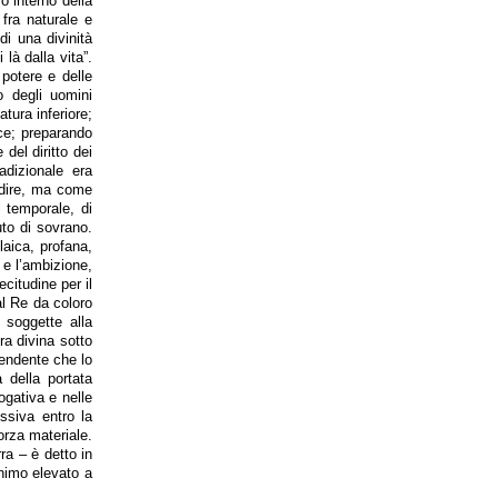
o interno della
 fra naturale e
di una divinità
là dalla vita”.
 potere e delle
do degli uomini
atura inferiore;
uce; preparando
 del diritto dei
adizionale era
 dire, ma come
l temporale, di
uto di sovrano.
laica, profana,
 e l’ambizione,
ecitudine per il
al Re da coloro
 soggette alla
ra divina sotto
endente che lo
a della portata
ogativa e nelle
ssiva entro la
orza materiale.
rra – è detto in
animo elevato a