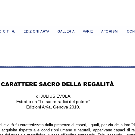
 C.T.I.R.
EDIZIONI ARYA
GALLERIA
VARIE
AFORISMI
CON
L CARATTERE SACRO DELLA REGALITÀ
di JULIUS EVOLA.
Estratto da “Le sacre radici del potere”.
Edizioni Arŷa, Genova 2010.
 civiltà fu caratterizzata dalla presenza di esseri, i quali, per via della loro “di
o acquisita rispetto alle condizioni umane e naturali, apparivano capaci di r