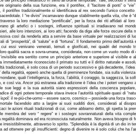
e del principio metafisico in seno all’ordine temporale. Tale, secondo il sens
e originario della sua funzione, era il pontifex, il ”facitore di ponti” o “vie”
, il pontifex tradizionalmente si identificava al rex secondo l’unico concetto 
sacerdotale. I “re divini” incarnavano dunque stabilmente quella vita, che è “di 
raverso la loro mediazione “pontificale”, per la forza dei riti affidati al loro
 erano gli artefici o i sostegni, influenze spirituali si irradiavano nel mon
ieri, alle loro intenzioni, ai loro atti; facendo da diga alle forze oscure della n
ssiva così da renderla atta a servire da base virtuale per realizzazioni di l
i di “prosperità”, di “salute” e di “fortuna”. Il fondamento primo dell’autorità e
 cui essi venivano venerati, temuti e glorificati, nei quadri del mondo tr
loro qualità sacra e sovra-umana, considerata, non come un vuoto modo di
’invisibile era sentito come un principio anteriore e superiore al visibile e a
va immediatamente riconosciuto il primato su tutti e il diritto naturale e assol
iltà tradizionali, è solo cosa di un periodo successivo e già decadente, l’idea 
 della regalità, epperò anche quella di preminenze fondate, sia sulla violenza
mondane, quali l’intelligenza, la forza, l’abilità, il coraggio, la saggezza, la soll
o, e così via. Ancor più estranea alla tradizione è l’idea che i poteri vengano 
le sue leggi e la sua autorità siano espressioni della coscienza popolare,
adice di ogni potere temporale stava invece l’autorità spirituale quasi di “natu
ἱεροῖ: il re-più-che-uomo – essere sacro, cosmico – possiede una forza trasc
mortale facendolo atto a largire ai suoi sudditi doni, considerati al disopr
ci le azioni rituali tradizionali di cui, come abbiamo detto, gli spetta la prer
le membra del vero “ regere” e i sostegni sovrannaturali della vita comple
la regalità dominava ed era riconosciuta naturalmente. Non aveva bisogno di f
irresistibilmente, attraverso lo spirito. “Splendida è la dignità di un dio in te
 ad ottenere per gli insufficienti: degno di divenire re è solo colui che ha l’