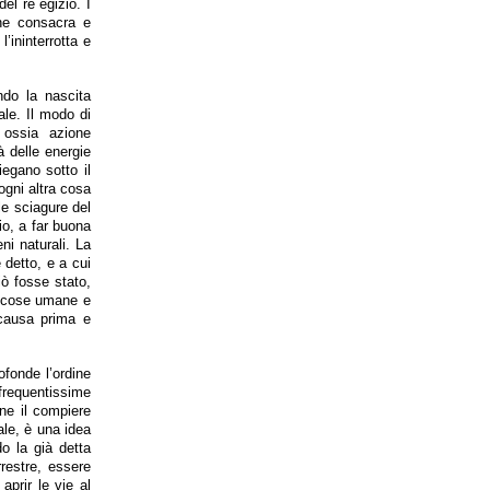
del re egizio. I
che consacra e
l’ininterrotta e
ndo la nascita
ale. Il modo di
, ossia azione
à delle energie
iegano sotto il
 ogni altra cosa
le sciagure del
io, a far buona
ni naturali. La
è detto, e a cui
iò fosse stato,
le cose umane e
 causa prima e
ofonde l’ordine
 frequentissime
one il compiere
nale, è una idea
o la già detta
rrestre, essere
aprir le vie al