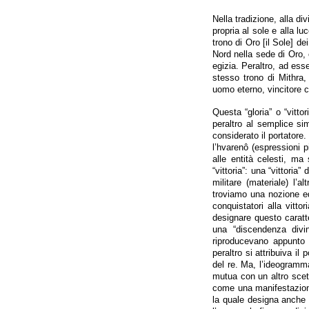
Nella tradizione, alla di
propria al sole e alla lu
trono di Oro [il Sole] de
Nord nella sede di Oro, 
egizia. Peraltro, ad esse
stesso trono di Mithra,
uomo eterno, vincitore c
Questa “gloria” o “vittor
peraltro al semplice si
considerato il portatore.
l’hvarenô (espressioni p
alle entità celesti, ma
“vittoria”: una “vittori
militare (materiale) l’
troviamo una nozione eq
conquistatori alla vitt
designare questo caratter
una “discendenza divin
riproducevano appunto l
peraltro si attribuiva i
del re. Ma, l’ideogramma
mutua con un altro scet
come una manifestazione
la quale designa anche i