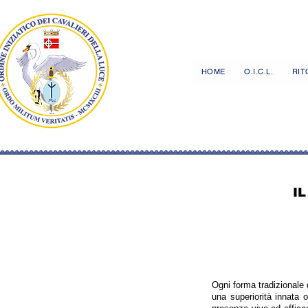
HOME
O.I.C.L.
RITO
I
Ogni forma tradizionale di
una superiorità innata 