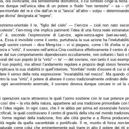
a, ora vivificante, ora temibilmente distruttrice, il cui simbolo cinge la testa 
ono dunque nell’unica idea di un potere o fluido “non terrestre” – sa – 
re-trionfale del re e che dall’un re si “lancia” all’altro – sotpu – determinando 
rpe divina” designata al “regere”.
stremo-orientale il re, “figlio del cielo” — t’ien-tze – cioè non nato seco
celeste”, t’ien-ming che implica parimenti l’idea di una forza reale estranatur
o” è, secondo l’espressione di Lao-tze, agire-senza-agire (wei-wu-wei)
. Essa è invisibile come il vento, purtuttavia la sua azione ha l’ineluttabilit
 degli uomini comuni – dice Meng-tze – vi si piegano, come i fili d’erba si p
forza o “virtù”, il sovrano nell’antica Cina costituiva effettivamente il centro di
che dal suo comportamento dipendessero occultamente, non soltanto i fasti o 
orali del suo popolo (è la “virtù” — te’ — del sovrano, non tanto il suo esemp
l suo popolo), ma altresì l’andamento regolare e propizio degli stessi fenome
plicava la sua stabilità in quell’interiore, “trionfale” modo d’essere di cui si 
ndere il senso della nota espressione: “invariabilità nel mezzo”. Ma quando c
tro la sua “virtù”, il potere di alterare il corso tradizionalmente ordinato del
i ogni avvenimento anormale, il sovrano doveva dunque cercare in sé la
di operazioni sacre attraverso le quali l’uomo sostiene con le sue potenze pr
 così dire – la vita della natura, appartiene ad una tradizione primordiale con
n l’idea regale. In ogni caso, che il re abbia per prima ed essenziale funzi
crificali, le quali costituivano il centro di gravità della vita nel mondo tradizio
 forme regolari della tradizione, fino alle città greche e a Roma producend
nità regale da quella sacerdotale o pontificale. Il re, munito di forza non-te
naturale come colui che eminentemente può trarre in atto il potere dei riti e 