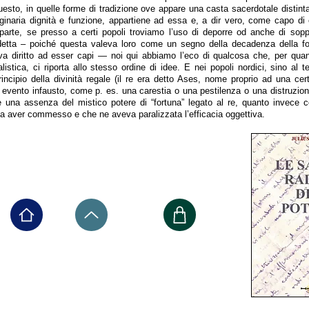
esto, in quelle forme di tradizione ove appare una casta sacerdotale distinta
iginaria dignità e funzione, appartiene ad essa e, a dir vero, come capo di 
rte, se presso a certi popoli troviamo l’uso di deporre od anche di sopp
sdetta – poiché questa valeva loro come un segno della decadenza della fo
eva diritto ad esser capi — noi qui abbiamo l’eco di qualcosa che, per quan
istica, ci riporta allo stesso ordine di idee. E nei popoli nordici, sino al 
rincipio della divinità regale (il re era detto Ases, nome proprio ad una cer
n evento infausto, come p. es. una carestia o una pestilenza o una distruzion
 una assenza del mistico potere di “fortuna” legato al re, quanto invece c
a aver commesso e che ne aveva paralizzata l’efficacia oggettiva.