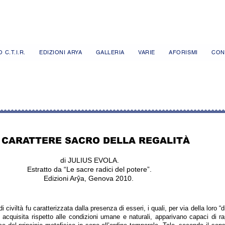
 C.T.I.R.
EDIZIONI ARYA
GALLERIA
VARIE
AFORISMI
CON
L CARATTERE SACRO DELLA REGALITÀ
di JULIUS EVOLA.
Estratto da “Le sacre radici del potere”.
Edizioni Arŷa, Genova 2010.
 civiltà fu caratterizzata dalla presenza di esseri, i quali, per via della loro “di
o acquisita rispetto alle condizioni umane e naturali, apparivano capaci di r