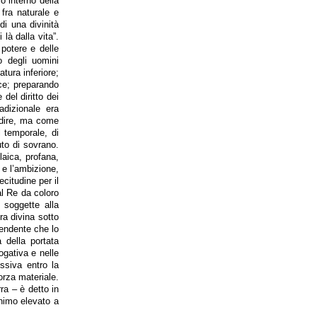
o interno della
 fra naturale e
di una divinità
là dalla vita”.
 potere e delle
do degli uomini
atura inferiore;
uce; preparando
 del diritto dei
adizionale era
 dire, ma come
l temporale, di
uto di sovrano.
laica, profana,
 e l’ambizione,
ecitudine per il
al Re da coloro
 soggette alla
ra divina sotto
endente che lo
a della portata
ogativa e nelle
ssiva entro la
orza materiale.
rra – è detto in
animo elevato a