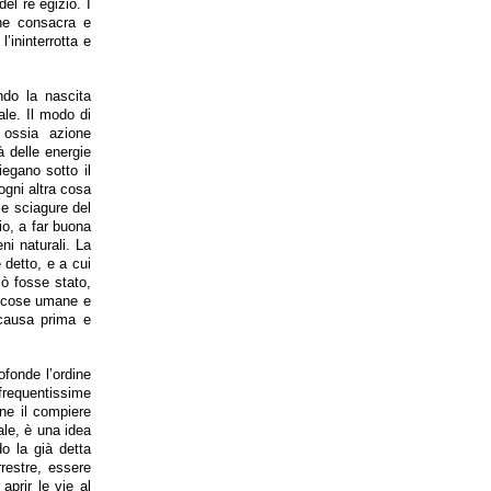
del re egizio. I
che consacra e
l’ininterrotta e
ndo la nascita
ale. Il modo di
, ossia azione
à delle energie
iegano sotto il
 ogni altra cosa
le sciagure del
io, a far buona
ni naturali. La
è detto, e a cui
iò fosse stato,
le cose umane e
 causa prima e
ofonde l’ordine
 frequentissime
one il compiere
nale, è una idea
o la già detta
rrestre, essere
aprir le vie al