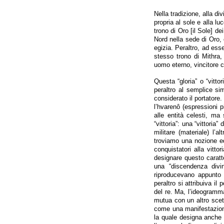
Nella tradizione, alla di
propria al sole e alla lu
trono di Oro [il Sole] de
Nord nella sede di Oro, 
egizia. Peraltro, ad esse
stesso trono di Mithra,
uomo eterno, vincitore c
Questa “gloria” o “vittor
peraltro al semplice si
considerato il portatore.
l’hvarenô (espressioni p
alle entità celesti, ma
“vittoria”: una “vittori
militare (materiale) l’
troviamo una nozione eq
conquistatori alla vitt
designare questo caratter
una “discendenza divin
riproducevano appunto l
peraltro si attribuiva i
del re. Ma, l’ideogramma
mutua con un altro scet
come una manifestazione
la quale designa anche i