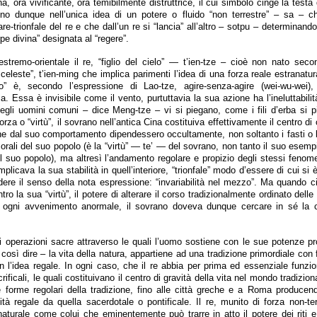
a, ora vivificante, ora temibilmente distruttrice, il cui simbolo cinge la testa 
ono dunque nell’unica idea di un potere o fluido “non terrestre” – sa – 
re-trionfale del re e che dall’un re si “lancia” all’altro – sotpu – determinando 
rpe divina” designata al “regere”.
stremo-orientale il re, “figlio del cielo” — t’ien-tze – cioè non nato seco
celeste”, t’ien-ming che implica parimenti l’idea di una forza reale estranatur
o” è, secondo l’espressione di Lao-tze, agire-senza-agire (wei-wu-wei)
. Essa è invisibile come il vento, purtuttavia la sua azione ha l’ineluttabilit
 degli uomini comuni – dice Meng-tze – vi si piegano, come i fili d’erba si p
forza o “virtù”, il sovrano nell’antica Cina costituiva effettivamente il centro di
che dal suo comportamento dipendessero occultamente, non soltanto i fasti o 
orali del suo popolo (è la “virtù” — te’ — del sovrano, non tanto il suo esemp
l suo popolo), ma altresì l’andamento regolare e propizio degli stessi fenome
plicava la sua stabilità in quell’interiore, “trionfale” modo d’essere di cui si 
ndere il senso della nota espressione: “invariabilità nel mezzo”. Ma quando c
tro la sua “virtù”, il potere di alterare il corso tradizionalmente ordinato del
i ogni avvenimento anormale, il sovrano doveva dunque cercare in sé la
di operazioni sacre attraverso le quali l’uomo sostiene con le sue potenze pr
 così dire – la vita della natura, appartiene ad una tradizione primordiale con
n l’idea regale. In ogni caso, che il re abbia per prima ed essenziale funzi
crificali, le quali costituivano il centro di gravità della vita nel mondo tradizio
 forme regolari della tradizione, fino alle città greche e a Roma producend
nità regale da quella sacerdotale o pontificale. Il re, munito di forza non-te
naturale come colui che eminentemente può trarre in atto il potere dei riti e 