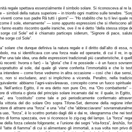
vinità regale spettava essenzialmente il simbolo solare. Si riconosceva al re la 
ce – simboli della natura superiore – in trionfo ogni mattino sulle tenebre. “Sor
i viventi come suo padre Râ tutti i giorni” — “Ho stabilito che tu ti levi quale 
come il sole, eternamente” — sono appunto espressioni che si riferiscono all’
 fanno esatto riscontro quelle iraniche, ove il re è detto “della stessa stirpe de
 sorge col Sole” ed è chiamato particeps siderum, “Signore di pace, salute
he sorge col Sole”.
ia” solare che dunque definiva la natura regale e il diritto dall’alto di essa, 
mbolo, ma si identificava con una forza reale ed operante, di cui il re, in q
 Per una tale idea, una delle espressioni tradizionali più caratteristiche, è que
iù recenti: hvorra o farr) – la “gloria” che il re possiede – è un fuoco sovrann
 soprattutto al sole, dal quale gli viene conferita l’immortalità e che lo te
a” da intendere – come forse vedremo in altra occasione – così che i due sensi,
altro, non si escludano, anzi si implichino a vicenda. Peraltro, nella tradiz
uivalente: abbiamo l’agni-vaisvâreavas, concepito come un fuoco spirituale 
oria. Nell’antico Egitto, il re era detto non pure Oro, ma “Oro combattente”
e di vittoria o gloria del principio solare incarnato dal re: il quale, in Egitto
a”, era “costituito” come tale e poi periodicamente confermato attravers
a vittoria del dio solare Oro sopra Tifone-Set, demone della regione inferio
l potere di attrarre una “forza” e una “vita” che “abbracciavano” sovrannaturalm
 uas, “forza”, è lo scettro portato dagli dèi e dai re, ideogramma che nei testi
tro di forma spezzata, ove si riconosce lo zig-zag del lampo. La “forza” reg
 della forza celeste folgorante; e l’unione dei segni “vita-forza”, ânshûs, f
l “latte di fiamma” di cui si alimentano gli immortali, a sua volta non privo d