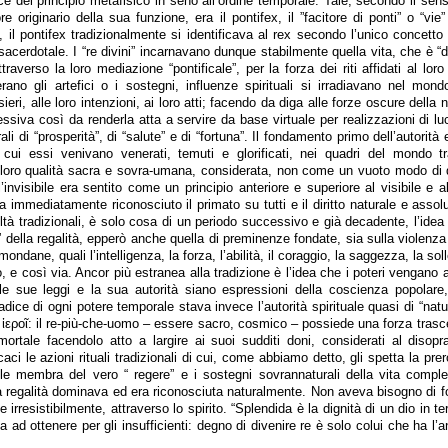
e del principio metafisico in seno all’ordine temporale. Tale, secondo il sens
e originario della sua funzione, era il pontifex, il ”facitore di ponti” o “vie”
, il pontifex tradizionalmente si identificava al rex secondo l’unico concetto 
sacerdotale. I “re divini” incarnavano dunque stabilmente quella vita, che è “di 
raverso la loro mediazione “pontificale”, per la forza dei riti affidati al loro
 erano gli artefici o i sostegni, influenze spirituali si irradiavano nel mon
ieri, alle loro intenzioni, ai loro atti; facendo da diga alle forze oscure della n
ssiva così da renderla atta a servire da base virtuale per realizzazioni di l
i di “prosperità”, di “salute” e di “fortuna”. Il fondamento primo dell’autorità e
 cui essi venivano venerati, temuti e glorificati, nei quadri del mondo tr
loro qualità sacra e sovra-umana, considerata, non come un vuoto modo di
’invisibile era sentito come un principio anteriore e superiore al visibile e a
va immediatamente riconosciuto il primato su tutti e il diritto naturale e assol
iltà tradizionali, è solo cosa di un periodo successivo e già decadente, l’idea 
 della regalità, epperò anche quella di preminenze fondate, sia sulla violenza
mondane, quali l’intelligenza, la forza, l’abilità, il coraggio, la saggezza, la soll
o, e così via. Ancor più estranea alla tradizione è l’idea che i poteri vengano 
le sue leggi e la sua autorità siano espressioni della coscienza popolare,
adice di ogni potere temporale stava invece l’autorità spirituale quasi di “natu
ἱεροῖ: il re-più-che-uomo – essere sacro, cosmico – possiede una forza trasc
mortale facendolo atto a largire ai suoi sudditi doni, considerati al disopr
ci le azioni rituali tradizionali di cui, come abbiamo detto, gli spetta la prer
le membra del vero “ regere” e i sostegni sovrannaturali della vita comple
la regalità dominava ed era riconosciuta naturalmente. Non aveva bisogno di f
irresistibilmente, attraverso lo spirito. “Splendida è la dignità di un dio in te
 ad ottenere per gli insufficienti: degno di divenire re è solo colui che ha l’