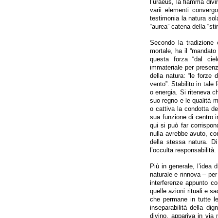
l’uraeus, la fiamma divin
varii elementi converg
testimonia la natura sola
“aurea” catena della “sti
Secondo la tradizione e
mortale, ha il “mandato 
questa forza “dal ciel
immateriale per presenza
della natura: “le forze
vento”. Stabilito in tale 
o energia. Si riteneva 
suo regno e le qualità m
o cattiva la condotta de
sua funzione di centro im
qui si può far corrispo
nulla avrebbe avuto, con
della stessa natura. D
l’occulta responsabilità.
Più in generale, l’idea 
naturale e rinnova – per
interferenze appunto co
quelle azioni rituali e sa
che permane in tutte le
inseparabilità della dig
divino, appariva in via 