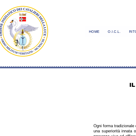
HOME
O.I.C.L.
RITO
I
Ogni forma tradizionale di
una superiorità innata 