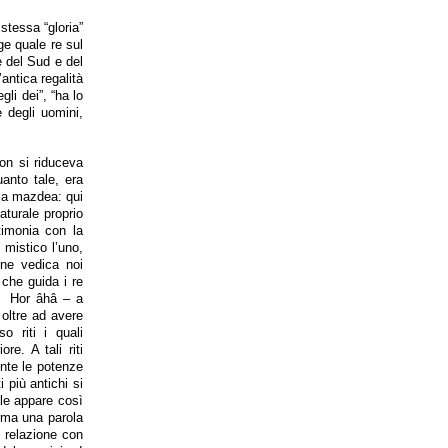
stessa “gloria”
ge quale re sul
re del Sud e del
antica regalità
gli dei”, “ha lo
 degli uomini,
non si riduceva
uanto tale, era
lla mazdea: qui
aturale proprio
stimonia con la
 mistico l’uno,
ione vedica noi
che guida i re
 – Hor âhâ – a
, oltre ad avere
o riti i quali
re. A tali riti
ente le potenze
 più antichi si
ale appare così
orma una parola
i relazione con