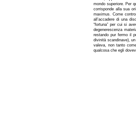
mondo superiore. Per qu
corrisponde alla sua or
maximus. Come contropa
all’accadere di una di
“fortuna” per cui si av
degenerescenza material
restando pur fermo il p
divinità scandinave), u
valeva, non tanto come
qualcosa che egli dovev