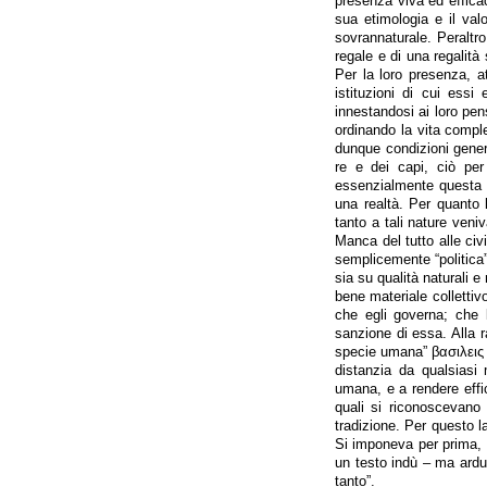
presenza viva ed efficac
sua etimologia e il valor
sovrannaturale. Peraltro
regale e di una regalità 
Per la loro presenza, att
istituzioni di cui essi
innestandosi ai loro pens
ordinando la vita comple
dunque condizioni general
re e dei capi, ciò per
essenzialmente questa 
una realtà. Per quanto l
tanto a tali nature veni
Manca del tutto alle civ
semplicemente “politica”
sia su qualità naturali e 
bene materiale collettiv
che egli governa; che 
sanzione di essa. Alla r
specie umana” βασιλεις 
distanzia da qualsiasi 
umana, e a rendere effica
quali si riconoscevano 
tradizione. Per questo 
Si imponeva per prima, e 
un testo indù – ma ardua
tanto”.