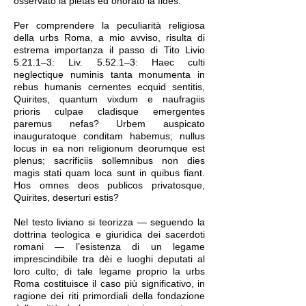
osservato la pietas ed onorato la fides.
Per comprendere la peculiarità religiosa
della urbs Roma, a mio avviso, risulta di
estrema importanza il passo di Tito Livio
5.21.1–3: Liv. 5.52.1–3: Haec culti
neglectique numinis tanta monumenta in
rebus humanis cernentes ecquid sentitis,
Quirites, quantum vixdum e naufragiis
prioris culpae cladisque emergentes
paremus nefas? Urbem auspicato
inauguratoque conditam habemus; nullus
locus in ea non religionum deorumque est
plenus; sacrificiis sollemnibus non dies
magis stati quam loca sunt in quibus fiant.
Hos omnes deos publicos privatosque,
Quirites, deserturi estis?
Nel testo liviano si teorizza — seguendo la
dottrina teologica e giuridica dei sacerdoti
romani — l’esistenza di un legame
imprescindibile tra dèi e luoghi deputati al
loro culto; di tale legame proprio la urbs
Roma costituisce il caso più significativo, in
ragione dei riti primordiali della fondazione