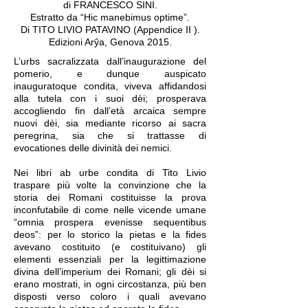
di FRANCESCO SINI.
Estratto da “Hic m
anebimus optime”.
Di T
ITO LIVIO PATAVINO (Appendice II ).
Edizioni Arŷa, Genova 2015.
L’urbs sacralizzata dall’inaugurazione del
pomerio, e dunque auspicato
inauguratoque condita, viveva affidandosi
alla tutela con i suoi dèi; prosperava
accogliendo fin dall’età arcaica sempre
nuovi dèi, sia mediante ricorso ai sacra
peregrina, sia che si trattasse di
evocationes delle divinità dei nemici.
Nei libri ab urbe condita di Tito Livio
traspare più volte la convinzione che la
storia dei Romani costituisse la prova
inconfutabile di come nelle vicende umane
“omnia prospera evenisse sequentibus
deos”: per lo storico la pietas e la fides
avevano costituito (e costituivano) gli
elementi essenziali per la legittimazione
divina dell’imperium dei Romani; gli dèi si
erano mostrati, in ogni circostanza, più ben
disposti verso coloro i quali avevano