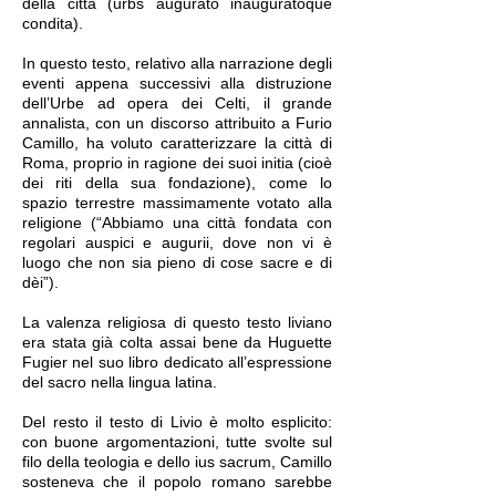
della città (urbs augurato inauguratoque
condita).
In questo testo, relativo alla narrazione degli
eventi appena successivi alla distruzione
dell’Urbe ad opera dei Celti, il grande
annalista, con un discorso attribuito a Furio
Camillo, ha voluto caratterizzare la città di
Roma, proprio in ragione dei suoi initia (cioè
dei riti della sua fondazione), come lo
spazio terrestre massimamente votato alla
religione (“Abbiamo una città fondata con
regolari auspici e augurii, dove non vi è
luogo che non sia pieno di cose sacre e di
dèi”).
La valenza religiosa di questo testo liviano
era stata già colta assai bene da Huguette
Fugier nel suo libro dedicato all’espressione
del sacro nella lingua latina.
Del resto il testo di Livio è molto esplicito:
con buone argomentazioni, tutte svolte sul
filo della teologia e dello ius sacrum, Camillo
sosteneva che il popolo romano sarebbe