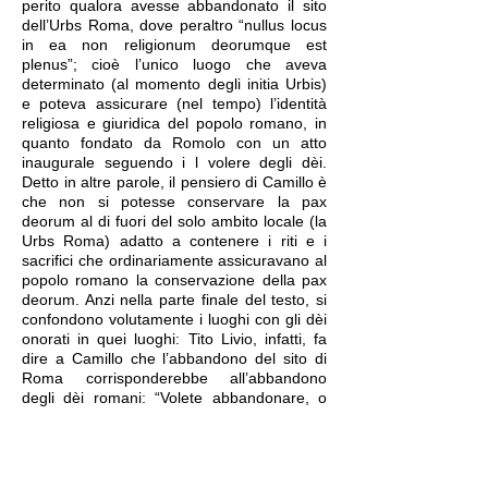
perito qualora avesse abbandonato il sito
dell’Urbs Roma, dove peraltro “nullus locus
in ea non religionum deorumque est
plenus”; cioè l’unico luogo che aveva
determinato (al momento degli initia Urbis)
e poteva assicurare (nel tempo) l’identità
religiosa e giuridica del popolo romano, in
quanto fondato da Romolo con un atto
inaugurale seguendo i l volere degli dèi.
Detto in altre parole, il pensiero di Camillo è
che non si potesse conservare la pax
deorum al di fuori del solo ambito locale (la
Urbs Roma) adatto a contenere i riti e i
sacrifici che ordinariamente assicuravano al
popolo romano la conservazione della pax
deorum. Anzi nella parte finale del testo, si
confondono volutamente i luoghi con gli dèi
onorati in quei luoghi: Tito Livio, infatti, fa
dire a Camillo che l’abbandono del sito di
Roma corrisponderebbe all’abbandono
degli dèi romani: “Volete abbandonare, o
Quiriti, tutti questi dèi, pubblici e privati?”.
Tuttavia, questo imprescindibile legame tra
dèi e la urbs Roma non deve far