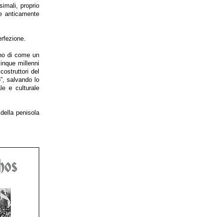
simali, proprio
le anticamente
erfezione.
gno di come un
cinque millenni
costruttori del
”, salvando lo
e e culturale
della penisola