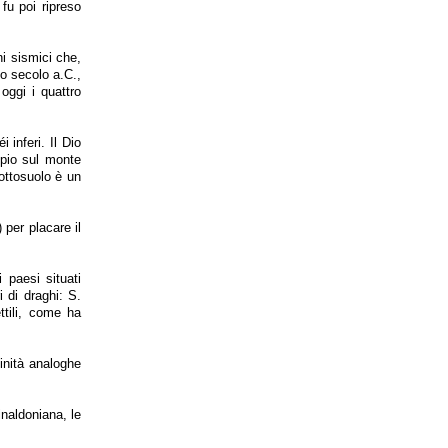
 fu poi ripreso
ni sismici che,
mo secolo a.C.,
oggi i quattro
 inferi. Il Dio
mpio sul monte
sottosuolo è un
 per placare il
 paesi situati
i di draghi: S.
ttili, come ha
vinità analoghe
inaldoniana, le