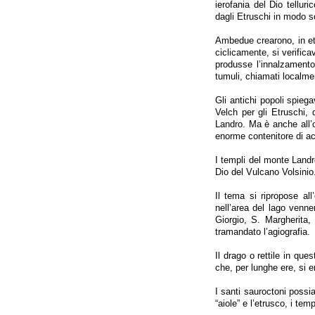
ierofania del Dio telluri
dagli Etruschi in modo s
Ambedue crearono, in età
ciclicamente, si verific
produsse l’innalzamento
tumuli, chiamati localmen
Gli antichi popoli spiegav
Velch per gli Etruschi,
Landro. Ma è anche all’o
enorme contenitore di ac
I templi del monte Landr
Dio del Vulcano Volsinio
Il tema si ripropose all
nell’area del lago venner
Giorgio, S. Margherita,
tramandato l’agiografia.
Il drago o rettile in que
che, per lunghe ere, si e
I santi sauroctoni possia
“aiole” e l’etrusco, i tem