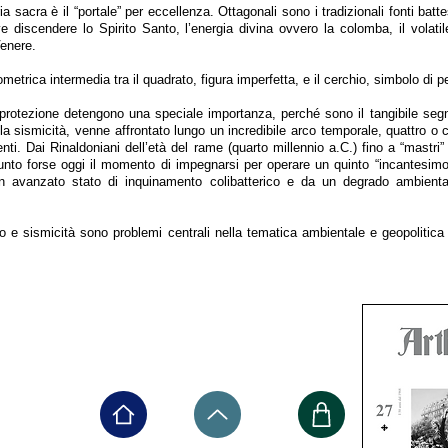
a sacra è il “portale” per eccellenza. Ottagonali sono i tradizionali fonti batte
e discendere lo Spirito Santo, l’energia divina ovvero la colomba, il volati
Venere.
ometrica intermedia tra il quadrato, figura imperfetta, e il cerchio, simbolo di p
i protezione detengono una speciale importanza, perché sono il tangibile se
a sismicità, venne affrontato lungo un incredibile arco temporale, quattro o 
renti. Dai Rinaldoniani dell’età del rame (quarto millennio a.C.) fino a “mastri” 
nto forse oggi il momento di impegnarsi per operare un quinto “incantesimo
n avanzato stato di inquinamento colibatterico e da un degrado ambiental
 e sismicità sono problemi centrali nella tematica ambientale e geopolitica 