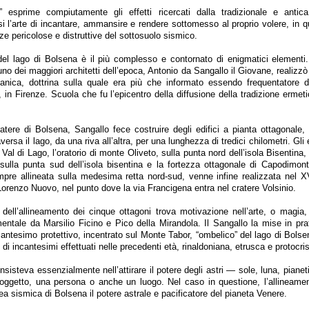
” esprime compiutamente gli effetti ricercati dalla tradizionale e antic
si l’arte di incantare, ammansire e rendere sottomesso al proprio volere, in 
rze pericolose e distruttive del sottosuolo sismico.
del lago di Bolsena è il più complesso e contornato di enigmatici elementi. 
no dei maggiori architetti dell’epoca, Antonio da Sangallo il Giovane, realizzò
manica, dottrina sulla quale era più che informato essendo frequentatore 
 in Firenze. Scuola che fu l’epicentro della diffusione della tradizione ermet
ratere di Bolsena, Sangallo fece costruire degli edifici a pianta ottagonale, 
ersa il lago, da una riva all’altra, per una lunghezza di tredici chilometri. Gli e
Val di Lago, l’oratorio di monte Oliveto, sulla punta nord dell’isola Bisentina
sulla punta sud dell’isola bisentina e la fortezza ottagonale di Capodimon
mpre allineata sulla medesima retta nord-sud, venne infine realizzata nel XV
Lorenzo Nuovo, nel punto dove la via Francigena entra nel cratere Volsinio.
 dell’allineamento dei cinque ottagoni trova motivazione nell’arte, o magia, 
mentale da Marsilio Ficino e Pico della Mirandola. Il Sangallo la mise in prat
cantesimo protettivo, incentrato sul Monte Tabor, “ombelico” del lago di Bolse
di incantesimi effettuati nelle precedenti età, rinaldoniana, etrusca e protocris
isteva essenzialmente nell’attirare il potere degli astri — sole, luna, pianeti
oggetto, una persona o anche un luogo. Nel caso in questione, l’allineamen
rea sismica di Bolsena il potere astrale e pacificatore del pianeta Venere.