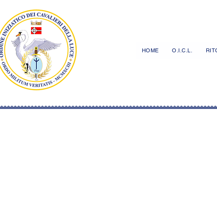
HOME
O.I.C.L.
RITO