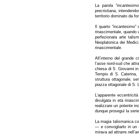
La parola “incantesimo
precristiana, intendendo
territorio dominato da fo
Il quarto “incantesimo” 
rinascimentale, quando u
perfezionata arte talis
Neoplatonica dei Medici,
rinascimentale.
All’interno del grande c
l’asse nord-sud che attrav
chiesa di S. Giovanni in 
Tempio di S. Caterina, 
struttura ottagonale, se
piazza ottagonale di S. 
L’apparente eccentricità
divulgata in età rinasci
realizzare un potente in
dunque proseguì la serie 
La magia talismanica cons
— e convogliarlo in un 
mirava ad attrarre nell’a