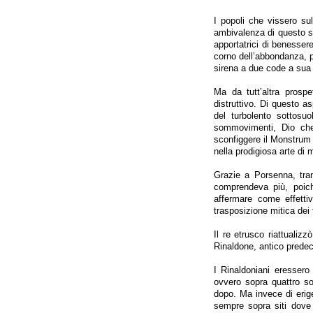
I popoli che vissero sul
ambivalenza di questo si
apportatrici di benesser
corno dell’abbondanza, po
sirena a due code a sua 
Ma da tutt’altra prospe
distruttivo. Di questo a
del turbolento sottosuo
sommovimenti, Dio che 
sconfiggere il Monstrum 
nella prodigiosa arte di m
Grazie a Porsenna, tra
comprendeva più, poich
affermare come effetti
trasposizione mitica dei f
Il re etrusco riattualiz
Rinaldone, antico predec
I Rinaldoniani eressero 
ovvero sopra quattro so
dopo. Ma invece di eriger
sempre sopra siti dove 