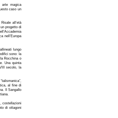
a arte magica
questo caso un
Risale all’età
 un progetto di
dell’Accademia
ica nell’Europa
allineati lungo
difici sono: la
, la Rocchina o
te. Una quinta
III secolo, la
“talismanica”,
ica, al fine di
na. Il Sangallo
tiana.
, costellazioni
to di ottagoni