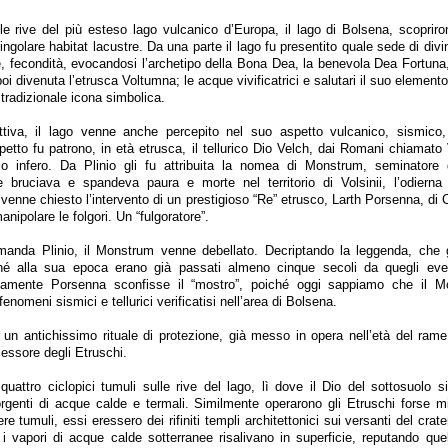
le rive del più esteso lago vulcanico d’Europa, il lago di Bolsena, scopriro
ngolare habitat lacustre. Da una parte il lago fu presentito quale sede di divi
e, fecondità, evocandosi l’archetipo della Bona Dea, la benevola Dea Fortuna,
i divenuta l’etrusca Voltumna; le acque vivificatrici e salutari il suo elemento
tradizionale icona simbolica.
ttiva, il lago venne anche percepito nel suo aspetto vulcanico, sismico, 
spetto fu patrono, in età etrusca, il tellurico Dio Velch, dai Romani chiamat
lo infero. Da Plinio gli fu attribuita la nomea di Monstrum, seminatore d
bruciava e spandeva paura e morte nel territorio di Volsinii, l’odierna
venne chiesto l’intervento di un prestigioso “Re” etrusco, Larth Porsenna, di 
anipolare le folgori. Un “fulgoratore”.
manda Plinio, il Monstrum venne debellato. Decriptando la leggenda, che 
é alla sua epoca erano già passati almeno cinque secoli da quegli eve
vamente Porsenna sconfisse il “mostro”, poiché oggi sappiamo che il M
enomeni sismici e tellurici verificatisi nell’area di Bolsena.
zò un antichissimo rituale di protezione, già messo in opera nell’età del ram
essore degli Etruschi.
quattro ciclopici tumuli sulle rive del lago, lì dove il Dio del sottosuolo s
rgenti di acque calde e termali. Similmente operarono gli Etruschi forse mi
e tumuli, essi eressero dei rifiniti templi architettonici sui versanti del crat
i vapori di acque calde sotterranee risalivano in superficie, reputando qu