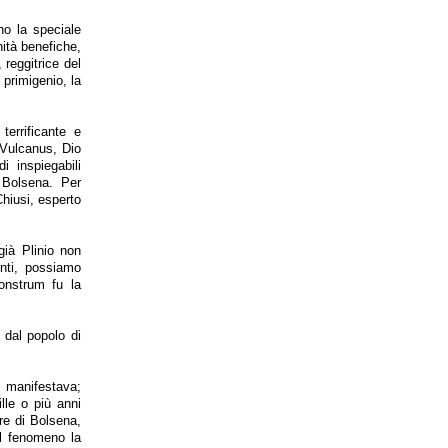
no la speciale
nità benefiche,
 reggitrice del
 primigenio, la
terrificante e
o Vulcanus, Dio
i inspiegabili
 Bolsena. Per
Chiusi, esperto
già Plinio non
nti, possiamo
onstrum fu la
e dal popolo di
i manifestava;
lle o più anni
ere di Bolsena,
el fenomeno la