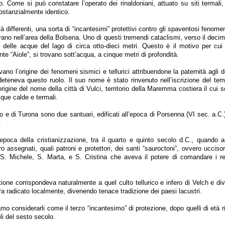
co. Come si può constatare l’operato dei rinaldoniani, attuato su siti termali,
ostanzialmente identico.
 differenti, una sorta di “incantesimi” protettivi contro gli spaventosi fenome
avano nell’area della Bolsena. Uno di questi tremendi cataclismi, verso il deci
 delle acque del lago di circa otto-dieci metri. Questo è il motivo per cui 
te “Aiole”, si trovano sott’acqua, a cinque metri di profondità.
ano l’origine dei fenomeni sismici e tellurici attribuendone la paternità agli déi
 deteneva questo ruolo. Il suo nome è stato rinvenuto nell’iscrizione del te
rigine del nome della città di Vulci, territorio della Maremma costiera il cui 
que calde e termali.
o e di Turona sono due santuari, edificati all’epoca di Porsenna (VI sec. a.C.)
.
’epoca della cristianizzazione, tra il quarto e quinto secolo d.C., quando ai
o assegnati, quali patroni e protettori, dei santi “sauroctoni”, ovvero uccisor
 S. Michele, S. Marta, e S. Cristina che aveva il potere di comandare i re
stione corrispondeva naturalmente a quel culto tellurico e infero di Velch e di
ra radicato localmente, divenendo tenace tradizione dei paesi lacustri.
mo considerarli come il terzo “incantesimo” di protezione, dopo quelli di età r
pli del sesto secolo.