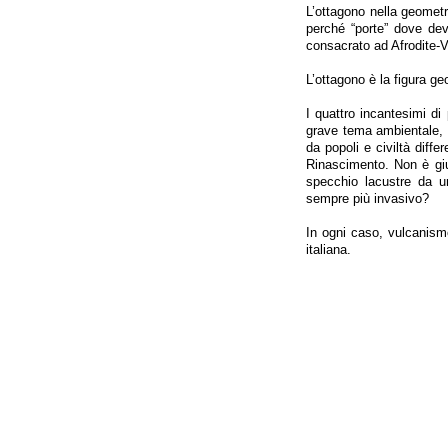
L’ottagono nella geometri
perché “porte” dove dev
consacrato ad Afrodite-
L’ottagono è la figura ge
I quattro incantesimi d
grave tema ambientale, l
da popoli e civiltà diffe
Rinascimento. Non è giu
specchio lacustre da u
sempre più invasivo?
In ogni caso, vulcanismo
italiana.