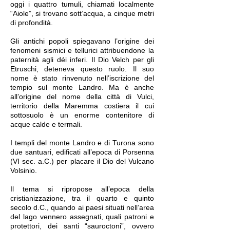
oggi i quattro tumuli, chiamati localmente
“Aiole”, si trovano sott’acqua, a cinque metri
di profondità.
Gli antichi popoli spiegavano l’origine dei
fenomeni sismici e tellurici attribuendone la
paternità agli déi inferi. Il Dio Velch per gli
Etruschi, deteneva questo ruolo. Il suo
nome è stato rinvenuto nell’iscrizione del
tempio sul monte Landro. Ma è anche
all’origine del nome della città di Vulci,
territorio della Maremma costiera il cui
sottosuolo è un enorme contenitore di
acque calde e termali.
I templi del monte Landro e di Turona sono
due santuari, edificati all’epoca di Porsenna
(VI sec. a.C.) per placare il Dio del Vulcano
Volsinio.
Il tema si ripropose all’epoca della
cristianizzazione, tra il quarto e quinto
secolo d.C., quando ai paesi situati nell’area
del lago vennero assegnati, quali patroni e
protettori, dei santi “sauroctoni”, ovvero