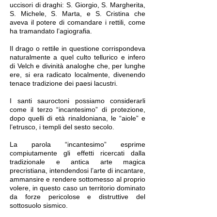
uccisori di draghi: S. Giorgio, S. Margherita,
S. Michele, S. Marta, e S. Cristina che
aveva il potere di comandare i rettili, come
ha tramandato l’agiografia.
Il drago o rettile in questione corrispondeva
naturalmente a quel culto tellurico e infero
di Velch e divinità analoghe che, per lunghe
ere, si era radicato localmente, divenendo
tenace tradizione dei paesi lacustri.
I santi sauroctoni possiamo considerarli
come il terzo “incantesimo” di protezione,
dopo quelli di età rinaldoniana, le “aiole” e
l’etrusco, i templi del sesto secolo.
La parola “incantesimo” esprime
compiutamente gli effetti ricercati dalla
tradizionale e antica arte magica
precristiana, intendendosi l’arte di incantare,
ammansire e rendere sottomesso al proprio
volere, in questo caso un territorio dominato
da forze pericolose e distruttive del
sottosuolo sismico.