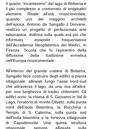
Il quarto “incantesimo” del lago di Bolsena è
il più complesso e contornato di enigmatici
elementi. Risale all’età rinascimentale,
quando uno dei maggiori architetti
dell’epoca, Antonio da Sangallo il Giovane,
realizzò un progetto di perfezionata arte
talismanica, dottrina sulla quale era più che
informato essendo frequentatore
dell’Accademia Neoplatonica dei Medici, in
Firenze. Scuola che fu l’epicentro della
diffusione della tradizione ermetica
nell’Europa rinascimentale.
All’interno del grande cratere di Bolsena,
Sangallo fece costruire degli edifici a pianta
ottagonale, allineati lungo l’asse nord-sud
che attraversa il lago, da una riva all’altra,
per una lunghezza di tredici chilometri. Gli
edifici sono: la chiesa di S. Giovanni in Val di
Lago, l’oratorio di monte Oliveto, sulla punta
nord dell’isola Bisentina, la Rocchina o
Tempio di S. Caterina, sulla punta sud
dell’isola bisentina e la fortezza ottagonale
di Capodimonte. Una quinta struttura
ottagonale, sempre allineata sulla