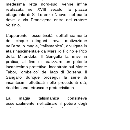
medesima retta nord-sud, venne infine
realizzata nel XVIII secolo, la piazza
ottagonale di S. Lorenzo Nuovo, nel punto
dove la via Francigena entra nel cratere
Volsinio.
L’apparente eccentricità dell’allineamento
dei cinque ottagoni trova motivazione
nell’arte, o magia, “talismanica”, divulgata in
età rinascimentale da Marsilio Ficino e Pico
della Mirandola. Il Sangallo la mise in
pratica, al fine di realizzare un potente
incantesimo protettivo, incentrato sul Monte
Tabor, “ombelico” del lago di Bolsena. Il
Sangallo dunque proseguì la serie di
incantesimi effettuati nelle precedenti età,
rinaldoniana, etrusca e protocristiana.
La magia talismanica consisteva
essenzialmente nell’attirare il potere degli
astri — sole, luna, pianeti, costellazioni — e
convogliarlo in un oggetto, una persona o
anche un luogo. Nel caso in questione,
l’allineamento di ottagoni mirava ad attrarre
nell’area sismica di Bolsena il potere astrale