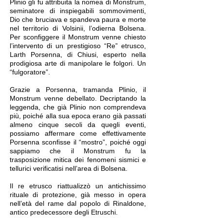
Plinio gli fu attribuita la nomea di Monstrum,
seminatore di inspiegabili sommovimenti,
Dio che bruciava e spandeva paura e morte
nel territorio di Volsinii, l’odierna Bolsena.
Per sconfiggere il Monstrum venne chiesto
l’intervento di un prestigioso “Re” etrusco,
Larth Porsenna, di Chiusi, esperto nella
prodigiosa arte di manipolare le folgori. Un
“fulgoratore”.
Grazie a Porsenna, tramanda Plinio, il
Monstrum venne debellato. Decriptando la
leggenda, che già Plinio non comprendeva
più, poiché alla sua epoca erano già passati
almeno cinque secoli da quegli eventi,
possiamo affermare come effettivamente
Porsenna sconfisse il “mostro”, poiché oggi
sappiamo che il Monstrum fu la
trasposizione mitica dei fenomeni sismici e
tellurici verificatisi nell’area di Bolsena.
Il re etrusco riattualizzò un antichissimo
rituale di protezione, già messo in opera
nell’età del rame dal popolo di Rinaldone,
antico predecessore degli Etruschi.