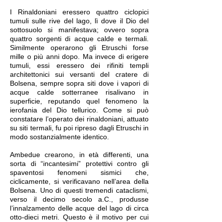
I Rinaldoniani eressero quattro ciclopici
tumuli sulle rive del lago, lì dove il Dio del
sottosuolo si manifestava; ovvero sopra
quattro sorgenti di acque calde e termali.
Similmente operarono gli Etruschi forse
mille o più anni dopo. Ma invece di erigere
tumuli, essi eressero dei rifiniti templi
architettonici sui versanti del cratere di
Bolsena, sempre sopra siti dove i vapori di
acque calde sotterranee risalivano in
superficie, reputando quel fenomeno la
ierofania del Dio tellurico. Come si può
constatare l’operato dei rinaldoniani, attuato
su siti termali, fu poi ripreso dagli Etruschi in
modo sostanzialmente identico.
Ambedue crearono, in età differenti, una
sorta di “incantesimi” protettivi contro gli
spaventosi fenomeni sismici che,
ciclicamente, si verificavano nell’area della
Bolsena. Uno di questi tremendi cataclismi,
verso il decimo secolo a.C., produsse
l’innalzamento delle acque del lago di circa
otto-dieci metri. Questo è il motivo per cui