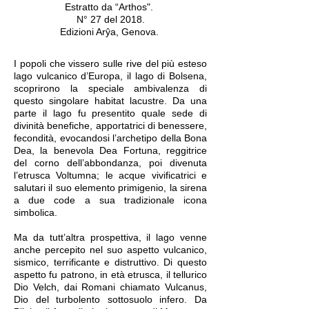
Estratto da “Arthos".
N° 27 del 2018
.
Edizioni Arŷa, Genova.
I popoli che vissero sulle rive del più esteso
lago vulcanico d’Europa, il lago di Bolsena,
scoprirono la speciale ambivalenza di
questo singolare habitat lacustre. Da una
parte il lago fu presentito quale sede di
divinità benefiche, apportatrici di benessere,
fecondità, evocandosi l’archetipo della Bona
Dea, la benevola Dea Fortuna, reggitrice
del corno dell’abbondanza, poi divenuta
l’etrusca Voltumna; le acque vivificatrici e
salutari il suo elemento primigenio, la sirena
a due code a sua tradizionale icona
simbolica.
Ma da tutt’altra prospettiva, il lago venne
anche percepito nel suo aspetto vulcanico,
sismico, terrificante e distruttivo. Di questo
aspetto fu patrono, in età etrusca, il tellurico
Dio Velch, dai Romani chiamato Vulcanus,
Dio del turbolento sottosuolo infero. Da