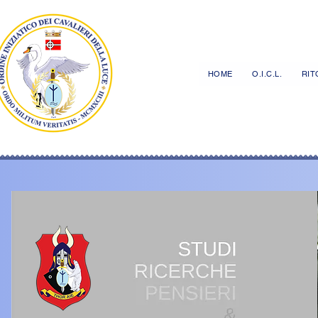
HOME
O.I.C.L.
RITO