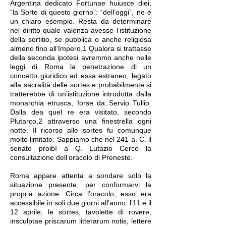
Argentina dedicato Fortunae huiusce diei,
“la Sorte di questo giorno”: “dell’oggi”, ne è
un chiaro esempio. Resta da determinare
nel diritto quale valenza avesse l’istituzione
della sortitio, se pubblica o anche religiosa
almeno fino all’Impero.1 Qualora si trattasse
della seconda ipotesi avremmo anche nelle
leggi di Roma la penetrazione di un
concetto giuridico ad essa estraneo, legato
alla sacralità delle sortes e probabilmente si
tratterebbe di un’istituzione introdotta dalla
monarchia etrusca, forse da Servio Tullio.
Dalla dea quel re era visitato, secondo
Plutarco,2 attraverso una finestrella ogni
notte. Il ricorso alle sortes fu comunque
molto limitato. Sappiamo che nel 241 a. C. il
senato proibì a Q. Lutazio Cerco la
consultazione dell’oracolo di Preneste.
Roma appare attenta a sondare solo la
situazione presente, per conformarvi la
propria azione. Circa l’oracolo, esso era
accessibile in soli due giorni all’anno: l’11 e il
12 aprile; le sortes, tavolette di rovere,
insculptae priscarum litterarum notis, lettere