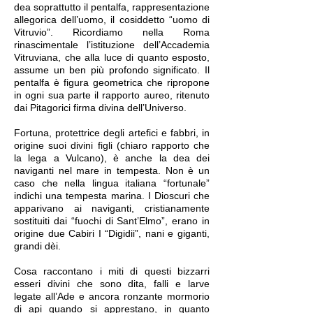
dea soprattutto il pentalfa, rappresentazione
allegorica dell’uomo, il cosiddetto “uomo di
Vitruvio”. Ricordiamo nella Roma
rinascimentale l’istituzione dell’Accademia
Vitruviana, che alla luce di quanto esposto,
assume un ben più profondo significato. Il
pentalfa è figura geometrica che ripropone
in ogni sua parte il rapporto aureo, ritenuto
dai Pitagorici firma divina dell’Universo.
Fortuna, protettrice degli artefici e fabbri, in
origine suoi divini figli (chiaro rapporto che
la lega a Vulcano), è anche la dea dei
naviganti nel mare in tempesta. Non è un
caso che nella lingua italiana “fortunale”
indichi una tempesta marina. I Dioscuri che
apparivano ai naviganti, cristianamente
sostituiti dai “fuochi di Sant’Elmo”, erano in
origine due Cabiri I “Digidii”, nani e giganti,
grandi dèi.
Cosa raccontano i miti di questi bizzarri
esseri divini che sono dita, falli e larve
legate all’Ade e ancora ronzante mormorio
di api quando si apprestano, in quanto