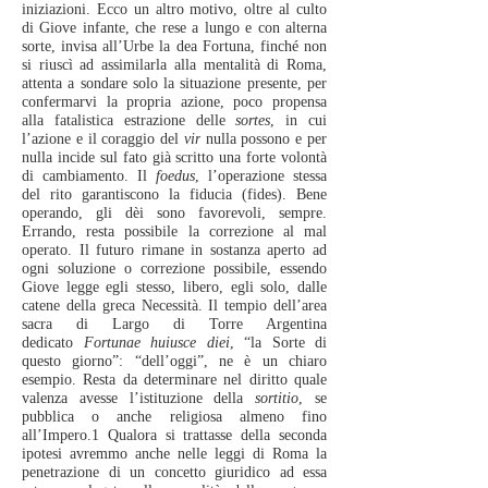
iniziazioni. Ecco un altro motivo, oltre al culto
di Giove infante, che rese a lungo e con alterna
sorte, invisa all’Urbe la dea Fortuna, finché non
si riuscì ad assimilarla alla mentalità di Roma,
attenta a sondare solo la situazione presente, per
confermarvi la propria azione, poco propensa
alla fatalistica estrazione delle
sortes
, in cui
l’azione e il coraggio del
vir
nulla possono e per
nulla incide sul fato già scritto una forte volontà
di cambiamento. Il
foedus
, l’operazione stessa
del rito garantiscono la fiducia (fides). Bene
operando, gli dèi sono favorevoli, sempre.
Errando, resta possibile la correzione al mal
operato. Il futuro rimane in sostanza aperto ad
ogni soluzione o correzione possibile, essendo
Giove legge egli stesso, libero, egli solo, dalle
catene della greca Necessità. Il tempio dell’area
sacra di Largo di Torre Argentina
dedicato
Fortunae huiusce diei
, “la Sorte di
questo giorno”: “dell’oggi”, ne è un chiaro
esempio. Resta da determinare nel diritto quale
valenza avesse l’istituzione della
sortitio
, se
pubblica o anche religiosa almeno fino
all’Impero.1 Qualora si trattasse della seconda
ipotesi avremmo anche nelle leggi di Roma la
penetrazione di un concetto giuridico ad essa