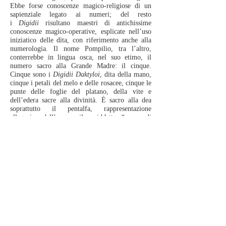
Ebbe forse conoscenze magico-religiose di un
sapienziale legato ai numeri; del resto
i
Digidii
risultano maestri di antichissime
conoscenze magico-operative, esplicate nell’uso
iniziatico delle dita, con riferimento anche alla
numerologia. Il nome Pompilio, tra l’altro,
conterrebbe in lingua osca, nel suo etimo, il
numero sacro alla Grande Madre: il cinque.
Cinque sono i
Digidii Daktyloi
, dita della mano,
cinque i petali del melo e delle rosacee, cinque le
punte delle foglie del platano, della vite e
dell’edera sacre alla divinità. È sacro alla dea
soprattutto il pentalfa, rappresentazione
allegorica dell’uomo, il cosiddetto “uomo di
Vitruvio”. Ricordiamo nella Roma rinascimentale
l’istituzione dell’Accademia Vitruviana, che alla
luce di quanto esposto, assume un ben più
profondo significato. Il pentalfa è figura
geometrica che ripropone in ogni sua parte il
rapporto aureo, ritenuto dai Pitagorici firma
divina dell’Universo.
Fortuna, protettrice degli artefici e fabbri, in
origine suoi divini figli (chiaro rapporto che la
lega a Vulcano), è anche la dea dei naviganti nel
mare in tempesta. Non è un caso che nella lingua