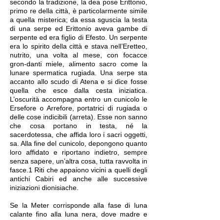
secondo la tradizione, la dea pose Erittonio,
primo re della città, è particolarmente simile
a quella misterica; da essa sguscia la testa
di una serpe ed Erittonio aveva gambe di
serpente ed era figlio di Efesto. Un serpente
era lo spirito della città e stava nell’Eretteo,
nutrito, una volta al mese, con focacce
gron-danti miele, alimento sacro come la
lunare spermatica rugiada. Una serpe sta
accanto allo scudo di Atena e si dice fosse
quella che esce dalla cesta iniziatica.
L’oscurità accompagna entro un cunicolo le
Ersefore o Arrefore, portatrici di rugiada o
delle cose indicibili (arreta). Esse non sanno
che cosa portano in testa, né la
sacerdotessa, che affida loro i sacri oggetti,
sa. Alla fine del cunicolo, depongono quanto
loro affidato e riportano indietro, sempre
senza sapere, un’altra cosa, tutta ravvolta in
fasce.1 Riti che appaiono vicini a quelli degli
antichi Cabiri ed anche alle successive
iniziazioni dionisiache.
Se la Meter corrisponde alla fase di luna
calante fino alla luna nera, dove madre e