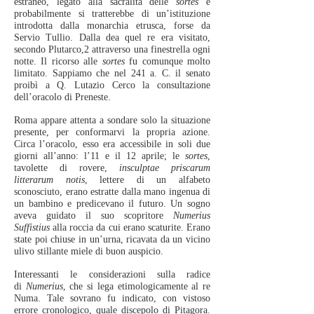
estraneo, legato alla sacralità delle
sortes
e
probabilmente si tratterebbe di un’istituzione
introdotta dalla monarchia etrusca, forse da
Servio Tullio. Dalla dea quel re era visitato,
secondo Plutarco,2 attraverso una finestrella ogni
notte. Il ricorso alle
sortes
fu comunque molto
limitato. Sappiamo che nel 241 a. C. il senato
proibì a Q. Lutazio Cerco la consultazione
dell’oracolo di Preneste.
Roma appare attenta a sondare solo la situazione
presente, per conformarvi la propria azione.
Circa l’oracolo, esso era accessibile in soli due
giorni all’anno: l’11 e il 12 aprile; le
sortes
,
tavolette di rovere,
insculptae priscarum
litterarum notis
, lettere di un alfabeto
sconosciuto, erano estratte dalla mano ingenua di
un bambino e predicevano il futuro. Un sogno
aveva guidato il suo scopritore
Numerius
Suffistius
alla roccia da cui erano scaturite. Erano
state poi chiuse in un’urna, ricavata da un vicino
ulivo stillante miele di buon auspicio.
Interessanti le considerazioni sulla radice
di
Numerius
, che si lega etimologicamente al re
Numa. Tale sovrano fu indicato, con vistoso
errore cronologico, quale discepolo di Pitagora.