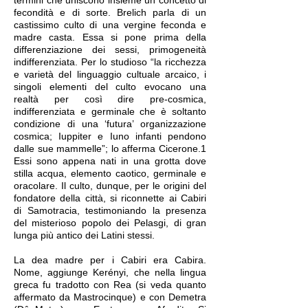
termini che uniscono insieme un concetto di
fecondità e di sorte. Brelich parla di un
castissimo culto di una vergine feconda e
madre casta. Essa si pone prima della
differenziazione dei sessi, primogeneità
indifferenziata. Per lo studioso “la ricchezza
e varietà del linguaggio cultuale arcaico, i
singoli elementi del culto evocano una
realtà per così dire pre-cosmica,
indifferenziata e germinale che è soltanto
condizione di una ‘futura’ organizzazione
cosmica; Iuppiter e Iuno infanti pendono
dalle sue mammelle”; lo afferma Cicerone.1
Essi sono appena nati in una grotta dove
stilla acqua, elemento caotico, germinale e
oracolare. Il culto, dunque, per le origini del
fondatore della città, si riconnette ai Cabiri
di Samotracia, testimoniando la presenza
del misterioso popolo dei Pelasgi, di gran
lunga più antico dei Latini stessi.
La dea madre per i Cabiri era Cabira.
Nome, aggiunge Kerényi, che nella lingua
greca fu tradotto con Rea (si veda quanto
affermato da Mastrocinque) e con Demetra