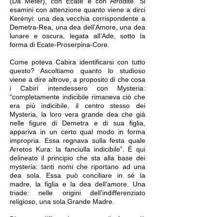
(Dâ Meter), con Ecate e con Afrodite. Si
esamini con attenzione quanto viene a dirci
Kerényi: una dea vecchia corrispondente a
Demetra-Rea, una dea dell’Amore, una dea
lunare e oscura, legata all’Ade, sotto la
forma di Ecate-Proserpina-Core.
Come poteva Cabira identificarsi con tutto
questo? Ascoltiamo quanto lo studioso
viene a dire altrove, a proposito di che cosa
i Cabiri intendessero con Mysteria:
“completamente indicibile rimaneva ciò che
era più indicibile, il centro stesso dei
Mysteria, la loro vera grande dea che già
nelle figure di Demetra e di sua figlia,
appariva in un certo qual modo in forma
impropria. Essa regnava sulla festa quale
Arretos Kura: la fanciulla indicibile”. È qui
delineato il principio che sta alla base dei
mysteria: tanti nomi che riportano ad una
dea sola. Essa può conciliare in sé la
madre, la figlia e la dea dell’amore. Una
triade: nelle origini dell’indifferenziato
religioso, una sola Grande Madre.