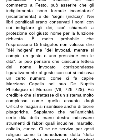
commento a Festo, può asserire che gli
indigitamenta ‘sono formule incantatorie’
(incantamenta) e dei ‘segni’ (indicia)”. Nei
libri pontificali erano conservati i nomi con
cui indigitare gli dèi, cioè chiamarli a
protezione col giusto nome per la funzione
richiesta. È molto probabile che
l’espressione Di Indigetes non volesse dire
“dèi indigeni” ma “dèi invocati, mentre si
compie un gesto o una pressione con le
dita”. Si può pensare che ciascuna lettera
del nome invocato corrispondesse
figurativamente al gesto con cui si indicava
un certo numero, come ci fa capire
Marziano Capella nel suo De Nuptiis
Philologiae et Mercurii (VII, 728–729). Più
credibile che si trattasse di un sistema molto
complesso come quello assunto dagli
Orfici3 e magari si risentisse anche di teorie
pitagoriche. Sappiamo che nell’antichità
certe dita della mano destra indicavano
strumenti di fabbri quali incudine, martello,
coltello, cuneo. Ci se ne serviva per gesti
religiosi come la benedizione detta “della