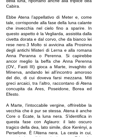
della luna, riportano anche alla triplice dea
Cabira.
Ebbe Atena l’appellativo di Meter e, come
tale, corrisponde alla fase della luna calante
che invecchia nel cielo fino a sparire. In
questo aspetto è la Vegliarda, assistita dalla
civetta dorata e dal corvo, che da bianco lei
rese nero.3 Molto si avvicina alla Prosinna
degli antichi Misteri di Lerna e alla romana
Anna Peranna o Perenna. Si capirebbe
ancor meglio la beffa che Anna Perenna
(OV., Fasti III) gioca a Marte, invaghito di
Minerva, andando lei all’incontro amoroso
del dio, di cui doveva farsi mezzana. Miti
greci arcaici, tra l’altro, raccontano di Atena
concupita da Ares, Poseidone, Borea ed
Efesto.
A Marte, l’intoccabile vergine, offrirebbe la
vecchia che è pur se stessa. Atena è anche
Core o Ecate, la luna nera. S’identifica in
questa fase con Aglauro: il lato oscuro
tragico della dea, lato simile, dice Kerényi, a
Persefone. È l’Atena nera. La cesta in cui,