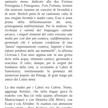
santuario stesso, dedicato alla dea Fortuna
Primigenia o
Protogonos
,
Fors Fortuna
, termini
che uniscono insieme un concetto di fecondità e
di sorte. Brelich parla di un castissimo culto di
una vergine feconda e madre casta. Essa si pone
prima della differenziazione dei sessi,
primogeneità indifferenziata. Per lo studioso “
la
ricchezza e varietà del linguaggio cultuale
arcaico, i singoli elementi del culto evocano una
realtà per così dire pre-cosmica, indifferenziata e
germinale che è soltanto condizione di una
‘futura’ organizzazione cosmica; Iuppiter e Iuno
infanti pendono dalle sue mammelle
”; lo afferma
Cicerone.1 Essi sono appena nati in una grotta
dove stilla acqua, elemento caotico, germinale e
oracolare. Il culto, dunque, per le origini del
fondatore della città, si riconnette ai Cabiri di
Samotracia, testimoniando la presenza del
misterioso popolo dei Pelasgi, di gran lunga più
antico dei Latini stessi.
La dea madre per i Cabiri era
Cabira
. Nome,
aggiunge Kerényi, che nella lingua greca fu
tradotto con Rea (si veda quanto affermato da
Mastrocinque) e con Demetra (
Dâ Meter
), con
Ecate e con Afrodite. Si esamini con attenzione
quanto viene a dirci Kerényi: una dea vecchia