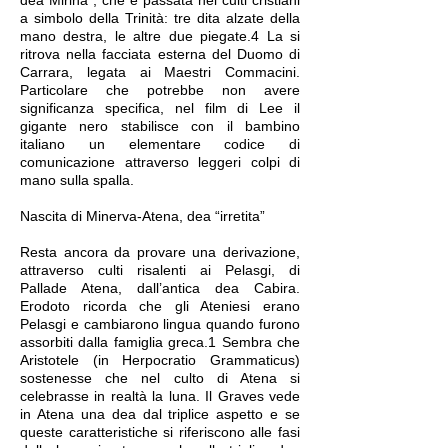
dea Mirina”, che è passata nei culti cristiani
a simbolo della Trinità: tre dita alzate della
mano destra, le altre due piegate.4 La si
ritrova nella facciata esterna del Duomo di
Carrara, legata ai Maestri Commacini.
Particolare che potrebbe non avere
significanza specifica, nel film di Lee il
gigante nero stabilisce con il bambino
italiano un elementare codice di
comunicazione attraverso leggeri colpi di
mano sulla spalla.
Nascita di Minerva-Atena, dea “irretita”
Resta ancora da provare una derivazione,
attraverso culti risalenti ai Pelasgi, di
Pallade Atena, dall’antica dea Cabira.
Erodoto ricorda che gli Ateniesi erano
Pelasgi e cambiarono lingua quando furono
assorbiti dalla famiglia greca.1 Sembra che
Aristotele (in Herpocratio Grammaticus)
sostenesse che nel culto di Atena si
celebrasse in realtà la luna. Il Graves vede
in Atena una dea dal triplice aspetto e se
queste caratteristiche si riferiscono alle fasi