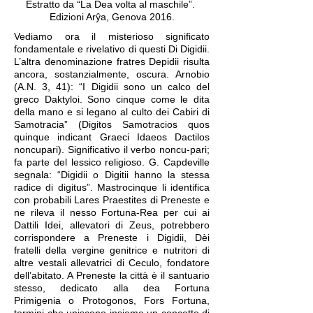
Estratto da “La Dea volta al maschile”.
Edizioni Arŷa, Genova 2016.
Vediamo ora il misterioso significato
fondamentale e rivelativo di questi Di Digidii.
L’altra denominazione fratres Depidii risulta
ancora, sostanzialmente, oscura. Arnobio
(A.N. 3, 41): “I Digidii sono un calco del
greco Daktyloi. Sono cinque come le dita
della mano e si legano al culto dei Cabiri di
Samotracia” (Digitos Samotracios quos
quinque indicant Graeci Idaeos Dactilos
noncupari). Significativo il verbo noncu-pari;
fa parte del lessico religioso. G. Capdeville
segnala: “Digidii o Digitii hanno la stessa
radice di digitus”. Mastrocinque li identifica
con probabili Lares Praestites di Preneste e
ne rileva il nesso Fortuna-Rea per cui ai
Dattili Idei, allevatori di Zeus, potrebbero
corrispondere a Preneste i Digidii, Dèi
fratelli della vergine genitrice e nutritori di
altre vestali allevatrici di Ceculo, fondatore
dell’abitato. A Preneste la città è il santuario
stesso, dedicato alla dea Fortuna
Primigenia o Protogonos, Fors Fortuna,