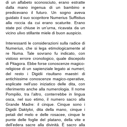
di un alfabeto sconosciuto, erano estratte
dalla mano ingenua di un bambino e
predicevano il futuro. Un sogno aveva
guidato il suo scopritore Numerius Suffistius
alla roccia da cui erano scaturite. Erano
state poi chiuse in un’urna, ricavata da un
vicino ulivo stillante miele di buon auspicio.
Interessanti le considerazioni sulla radice di
Numerius, che si lega etimologicamente al
re Numa. Tale sovrano fu indicato, con
vistoso errore cronologico, quale discepolo
di Pitagora. Ebbe forse conoscenze magico-
religiose di un sapienziale legato ai numeri;
del resto i Digidii risultano maestri di
antichissime conoscenze magico-operative,
esplicate nell’uso iniziatico delle dita, con
riferimento anche alla numerologia. Il nome
Pompilio, tra l’altro, conterrebbe in lingua
osca, nel suo etimo, il numero sacro alla
Grande Madre: il cinque. Cinque sono i
Digidii Daktyloi, dita della mano, cinque i
petali del melo e delle rosacee, cinque le
punte delle foglie del platano, della vite e
dell’edera sacre alla divinità. È sacro alla