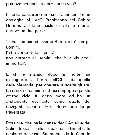
potenze seminali, a dare nuova vita?
E forse passarono nei culti latini con forme
analoghe ai Lari? Presiedono col Cabiro
Hermes all’eterno ciclo di vita e morte,
attraverso due porte:
“l’una che scende verso Borea ed è per gli
uomini,
l’altra verso Noto… per là
non entrano gli uomini, che è la via degli
immortali”.
E chi è iniziato, dopo la morte, sa
distinguere la Porta dell’Oblio da quella
della Memoria, per operare la scelta giusta.
La danza che mima ed accompagna questo
eterno ciclo, fu detta maro ed ha un
andamento oscillante come quello dei
naviganti scesi a terra dopo una lunga
traversata.
Possibile che nelle danze degli Arvali e dei
Salii fosse fluito qualche dimenticato
richiamo ad essa. Sul monte Ida la Grande