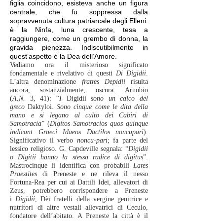
figlia coincidono, esisteva anche un figura
centrale, che fu soppressa dalla
sopravvenuta cultura patriarcale degli Elleni:
è la Ninfa, luna crescente, tesa a
raggiungere, come un grembo di donna, la
gravida pienezza. Indiscutibilmente in
quest’aspetto è la Dea dell’Amore.
Vediamo ora il misterioso significato
fondamentale e rivelativo di questi
Di Digidii
.
L’altra denominazione
fratres Depidii
risulta
ancora, sostanzialmente, oscura. Arnobio
(
A.N.
3, 41): “
I
Digidii
sono un calco del
greco
Daktyloi.
Sono cinque come le dita della
mano e si legano al culto dei Cabiri di
Samotracia
” (
Digitos Samotracios quos quinque
indicant Graeci Idaeos Dactilos noncupari
).
Significativo il verbo
noncu-pari
; fa parte del
lessico religioso. G. Capdeville segnala: “
Digidii
o Digitii hanno la stessa radice di digitus
”.
Mastrocinque li identifica con probabili
Lares
Praestites
di Preneste e ne rileva il nesso
Fortuna-Rea per cui ai Dattili Idei, allevatori di
Zeus, potrebbero corrispondere a Preneste
i
Digidii
, Dèi fratelli della vergine genitrice e
nutritori di altre vestali allevatrici di Ceculo,
fondatore dell’abitato. A Preneste la città è il