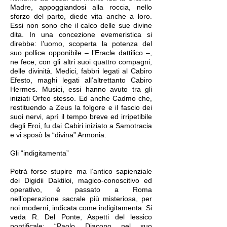
Madre, appoggiandosi alla roccia, nello
sforzo del parto, diede vita anche a loro.
Essi non sono che il calco delle sue divine
dita. In una concezione evemeristica si
direbbe: l’uomo, scoperta la potenza del
suo pollice opponibile – l’Eracle dattilico –,
ne fece, con gli altri suoi quattro compagni,
delle divinità. Medici, fabbri legati al Cabiro
Efesto, maghi legati all’altrettanto Cabiro
Hermes. Musici, essi hanno avuto tra gli
iniziati Orfeo stesso. Ed anche Cadmo che,
restituendo a Zeus la folgore e il fascio dei
suoi nervi, aprì il tempo breve ed irripetibile
degli Eroi, fu dai Cabiri iniziato a Samotracia
e vi sposò la “divina” Armonia.
Gli “indigitamenta”
Potrà forse stupire ma l’antico sapienziale
dei Digidii Daktiloi, magico-conoscitivo ed
operativo, è passato a Roma
nell’operazione sacrale più misteriosa, per
noi moderni, indicata come indigitamenta. Si
veda R. Del Ponte, Aspetti del lessico
pontificale: “Paolo Diacono nel suo