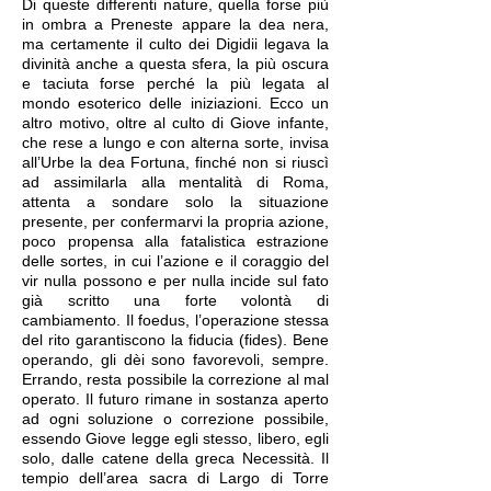
Di queste differenti nature, quella forse più
in ombra a Preneste appare la dea nera,
ma certamente il culto dei Digidii legava la
divinità anche a questa sfera, la più oscura
e taciuta forse perché la più legata al
mondo esoterico delle iniziazioni. Ecco un
altro motivo, oltre al culto di Giove infante,
che rese a lungo e con alterna sorte, invisa
all’Urbe la dea Fortuna, finché non si riuscì
ad assimilarla alla mentalità di Roma,
attenta a sondare solo la situazione
presente, per confermarvi la propria azione,
poco propensa alla fatalistica estrazione
delle sortes, in cui l’azione e il coraggio del
vir nulla possono e per nulla incide sul fato
già scritto una forte volontà di
cambiamento. Il foedus, l’operazione stessa
del rito garantiscono la fiducia (fides). Bene
operando, gli dèi sono favorevoli, sempre.
Errando, resta possibile la correzione al mal
operato. Il futuro rimane in sostanza aperto
ad ogni soluzione o correzione possibile,
essendo Giove legge egli stesso, libero, egli
solo, dalle catene della greca Necessità. Il
tempio dell’area sacra di Largo di Torre