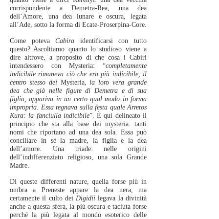
corrispondente a Demetra-Rea, una dea
dell’Amore, una dea lunare e oscura, legata
all’Ade, sotto la forma di Ecate-Proserpina-Core.
Come poteva
Cabira
identificarsi con tutto
questo? Ascoltiamo quanto lo studioso viene a
dire altrove, a proposito di che cosa i Cabiri
intendessero con Mysteria: “
completamente
indicibile rimaneva ciò che era più indicibile, il
centro stesso dei
Mysteria,
la loro vera grande
dea che già nelle figure di Demetra e di sua
figlia, appariva in un certo qual modo in forma
impropria. Essa regnava sulla festa quale Arretos
Kura: la fanciulla indicibile
”. È qui delineato il
principio che sta alla base dei mysteria: tanti
nomi che riportano ad una dea sola. Essa può
conciliare in sé la madre, la figlia e la dea
dell’amore. Una triade: nelle origini
dell’indifferenziato religioso, una sola Grande
Madre.
Di queste differenti nature, quella forse più in
ombra a Preneste appare la dea nera, ma
certamente il culto dei
Digidii
legava la divinità
anche a questa sfera, la più oscura e taciuta forse
perché la più legata al mondo esoterico delle