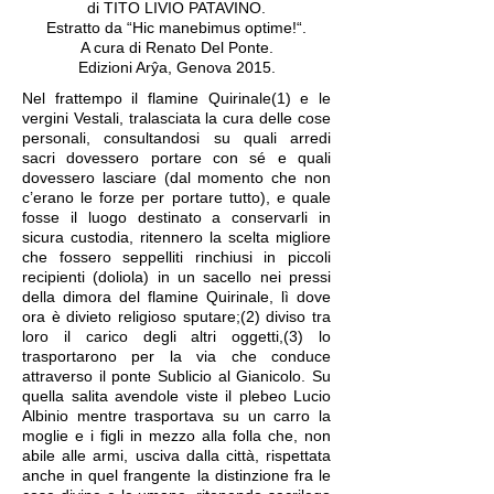
di TITO LIVIO PATAVINO.
Estratto da “Hic manebimus optime!“.
A cura di Renato Del Ponte.
Edizioni Arŷa, Genova 2015.
Nel frattempo il flamine Quirinale(1) e le
vergini Vestali, tralasciata la cura delle cose
personali, consultandosi su quali arredi
sacri dovessero portare con sé e quali
dovessero lasciare (dal momento che non
c’erano le forze per portare tutto), e quale
fosse il luogo destinato a conservarli in
sicura custodia, ritennero la scelta migliore
che fossero seppelliti rinchiusi in piccoli
recipienti (doliola) in un sacello nei pressi
della dimora del flamine Quirinale, lì dove
ora è divieto religioso sputare;(2) diviso tra
loro il carico degli altri oggetti,(3) lo
trasportarono per la via che conduce
attraverso il ponte Sublicio al Gianicolo. Su
quella salita avendole viste il plebeo Lucio
Albinio mentre trasportava su un carro la
moglie e i figli in mezzo alla folla che, non
abile alle armi, usciva dalla città, rispettata
anche in quel frangente la distinzione fra le