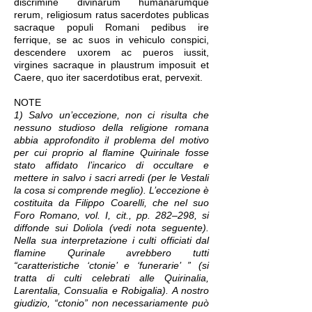
discrimine divinarum humanarumque
rerum, religiosum ratus sacerdotes publicas
sacraque populi Romani pedibus ire
ferrique, se ac suos in vehiculo conspici,
descendere uxorem ac pueros iussit,
virgines sacraque in plaustrum imposuit et
Caere, quo iter sacerdotibus erat, pervexit.
NOTE
1) Salvo un’eccezione, non ci risulta che
nessuno studioso della religione romana
abbia approfondito il problema del motivo
per cui proprio al flamine Quirinale fosse
stato affidato l’incarico di occultare e
mettere in salvo i sacri arredi (per le Vestali
la cosa si comprende meglio). L’eccezione è
costituita da Filippo Coarelli, che nel suo
Foro Romano, vol. I, cit., pp. 282–298, si
diffonde sui Doliola (vedi nota seguente).
Nella sua interpretazione i culti officiati dal
flamine Qurinale avrebbero tutti
“caratteristiche ‘ctonie’ e ‘funerarie’ ” (si
tratta di culti celebrati alle Quirinalia,
Larentalia, Consualia e Robigalia). A nostro
giudizio, “ctonio” non necessariamente può