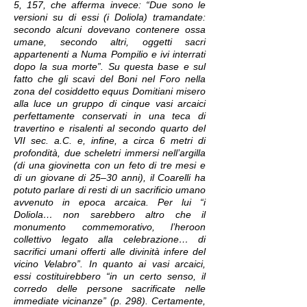
5, 157, che afferma invece: “Due sono le
versioni su di essi (i Doliola) tramandate:
secondo alcuni dovevano contenere ossa
umane, secondo altri, oggetti sacri
appartenenti a Numa Pompilio e ivi interrati
dopo la sua morte”. Su questa base e sul
fatto che gli scavi del Boni nel Foro nella
zona del cosiddetto equus Domitiani misero
alla luce un gruppo di cinque vasi arcaici
perfettamente conservati in una teca di
travertino e risalenti al secondo quarto del
VII sec. a.C. e, infine, a circa 6 metri di
profondità, due scheletri immersi nell’argilla
(di una giovinetta con un feto di tre mesi e
di un giovane di 25–30 anni), il Coarelli ha
potuto parlare di resti di un sacrificio umano
avvenuto in epoca arcaica. Per lui “i
Doliola… non sarebbero altro che il
monumento commemorativo, l’heroon
collettivo legato alla celebrazione… di
sacrifici umani offerti alle divinità infere del
vicino Velabro”. In quanto ai vasi arcaici,
essi costituirebbero “in un certo senso, il
corredo delle persone sacrificate nelle
immediate vicinanze” (p. 298). Certamente,