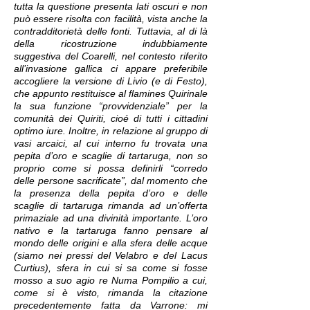
tutta la questione presenta lati oscuri e non
può essere risolta con facilità, vista anche la
contradditorietà delle fonti. Tuttavia, al di là
della ricostruzione indubbiamente
suggestiva del Coarelli, nel contesto riferito
all’invasione gallica ci appare preferibile
accogliere la versione di Livio (e di Festo),
che appunto restituisce al flamines Quirinale
la sua funzione “provvidenziale” per la
comunità dei Quiriti, cioé di tutti i cittadini
optimo iure. Inoltre, in relazione al gruppo di
vasi arcaici, al cui interno fu trovata una
pepita d’oro e scaglie di tartaruga, non so
proprio come si possa definirli “corredo
delle persone sacrificate”, dal momento che
la presenza della pepita d’oro e delle
scaglie di tartaruga rimanda ad un’offerta
primaziale ad una divinità importante. L’oro
nativo e la tartaruga fanno pensare al
mondo delle origini e alla sfera delle acque
(siamo nei pressi del Velabro e del Lacus
Curtius), sfera in cui si sa come si fosse
mosso a suo agio re Numa Pompilio a cui,
come si è visto, rimanda la citazione
precedentemente fatta da Varrone: mi