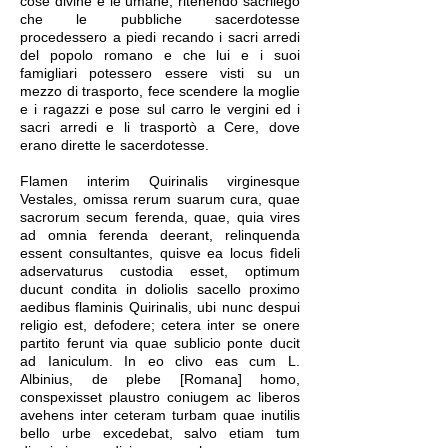
cose divine e le umane, ritenendo sacrilego
che le pubbliche sacerdotesse
procedessero a piedi recando i sacri arredi
del popolo romano e che lui e i suoi
famigliari potessero essere visti su un
mezzo di trasporto, fece scendere la moglie
e i ragazzi e pose sul carro le vergini ed i
sacri arredi e li trasportò a Cere, dove
erano dirette le sacerdotesse.
Flamen interim Quirinalis virginesque
Vestales, omissa rerum suarum cura, quae
sacrorum secum ferenda, quae, quia vires
ad omnia ferenda deerant, relinquenda
essent consultantes, quisve ea locus fìdeli
adservaturus custodia esset, optimum
ducunt condita in doliolis sacello proximo
aedibus flaminis Quirinalis, ubi nunc despui
religio est, defodere; cetera inter se onere
partito ferunt via quae sublicio ponte ducit
ad Ianiculum. In eo clivo eas cum L.
Albinius, de plebe [Romana] homo,
conspexisset plaustro coniugem ac liberos
avehens inter ceteram turbam quae inutilis
bello urbe excedebat, salvo etiam tum