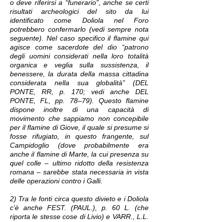
o deve riferirsi a “funerario”, anche se certi
risultati archeologici del sito da lui
identificato come Doliola nel Foro
potrebbero confermarlo (vedi sempre nota
seguente). Nel caso specifico il flamine qui
agisce come sacerdote del dio “patrono
degli uomini considerati nella loro totalità
organica e veglia sulla sussistenza, il
benessere, la durata della massa cittadina
considerata nella sua globalità” (DEL
PONTE, RR, p. 170; vedi anche DEL
PONTE, FL, pp. 78–79). Questo flamine
dispone inoltre di una capacità di
movimento che sappiamo non concepibile
per il flamine di Giove, il quale si presume si
fosse rifugiato, in questo frangente, sul
Campidoglio (dove probabilmente era
anche il flamine di Marte, la cui presenza su
quel colle – ultimo ridotto della resistenza
romana – sarebbe stata necessaria in vista
delle operazioni contro i Galli.
2) Tra le fonti circa questo divieto e i Doliola
c’è anche FEST. (PAUL.), p. 60 L. (che
riporta le stesse cose di Livio) e VARR., L.L.