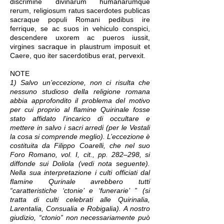
discrimine divinarum humanarumque
rerum, religiosum ratus sacerdotes publicas
sacraque populi Romani pedibus ire
ferrique, se ac suos in vehiculo conspici,
descendere uxorem ac pueros iussit,
virgines sacraque in plaustrum imposuit et
Caere, quo iter sacerdotibus erat, pervexit.
NOTE
1) Salvo un’eccezione, non ci risulta che
nessuno studioso della religione romana
abbia approfondito il problema del motivo
per cui proprio al flamine Quirinale fosse
stato affidato l’incarico di occultare e
mettere in salvo i sacri arredi (per le Vestali
la cosa si comprende meglio). L’eccezione è
costituita da Filippo Coarelli, che nel suo
Foro Romano, vol. I, cit., pp. 282–298, si
diffonde sui Doliola (vedi nota seguente).
Nella sua interpretazione i culti officiati dal
flamine Qurinale avrebbero tutti
“caratteristiche ‘ctonie’ e ‘funerarie’ ” (si
tratta di culti celebrati alle Quirinalia,
Larentalia, Consualia e Robigalia). A nostro
giudizio, “ctonio” non necessariamente può