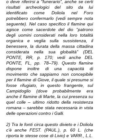
o deve riferirsi a “funerario”, anche se certi
risultati archeologici del sito da lui
identificato come Doliola nel Foro
potrebbero confermarlo (vedi sempre nota
seguente). Nel caso specifico il flamine qui
agisce come sacerdote del dio “patrono
degli uomini considerati nella loro totalità
organica e veglia sulla sussistenza, il
benessere, la durata della massa cittadina
considerata nella sua globalità” (DEL
PONTE, RR, p. 170; vedi anche DEL
PONTE, FL, pp. 78–79). Questo flamine
dispone inoltre di una capacità di
movimento che sappiamo non concepibile
per il flamine di Giove, il quale si presume si
fosse rifugiato, in questo frangente, sul
Campidoglio (dove probabilmente era
anche il flamine di Marte, la cui presenza su
quel colle – ultimo ridotto della resistenza
romana – sarebbe stata necessaria in vista
delle operazioni contro i Galli.
2) Tra le fonti circa questo divieto e i Doliola
c’è anche FEST. (PAUL.), p. 60 L. (che
riporta le stesse cose di Livio) e VARR., L.L.