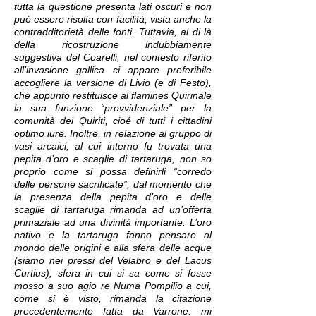
tutta la questione presenta lati oscuri e non
può essere risolta con facilità, vista anche la
contradditorietà delle fonti. Tuttavia, al di là
della ricostruzione indubbiamente
suggestiva del Coarelli, nel contesto riferito
all’invasione gallica ci appare preferibile
accogliere la versione di Livio (e di Festo),
che appunto restituisce al flamines Quirinale
la sua funzione “provvidenziale” per la
comunità dei Quiriti, cioé di tutti i cittadini
optimo iure. Inoltre, in relazione al gruppo di
vasi arcaici, al cui interno fu trovata una
pepita d’oro e scaglie di tartaruga, non so
proprio come si possa definirli “corredo
delle persone sacrificate”, dal momento che
la presenza della pepita d’oro e delle
scaglie di tartaruga rimanda ad un’offerta
primaziale ad una divinità importante. L’oro
nativo e la tartaruga fanno pensare al
mondo delle origini e alla sfera delle acque
(siamo nei pressi del Velabro e del Lacus
Curtius), sfera in cui si sa come si fosse
mosso a suo agio re Numa Pompilio a cui,
come si è visto, rimanda la citazione
precedentemente fatta da Varrone: mi