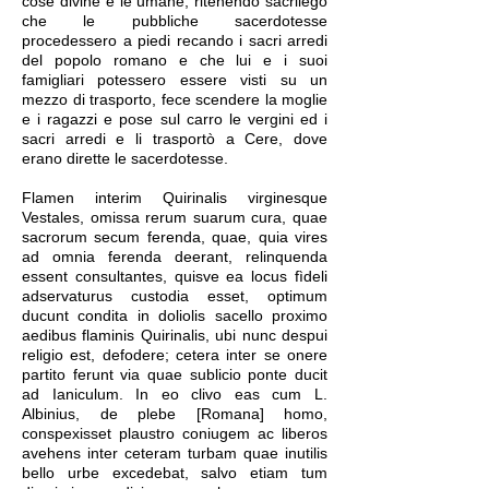
cose divine e le umane, ritenendo sacrilego
che le pubbliche sacerdotesse
procedessero a piedi recando i sacri arredi
del popolo romano e che lui e i suoi
famigliari potessero essere visti su un
mezzo di trasporto, fece scendere la moglie
e i ragazzi e pose sul carro le vergini ed i
sacri arredi e li trasportò a Cere, dove
erano dirette le sacerdotesse.
Flamen interim Quirinalis virginesque
Vestales, omissa rerum suarum cura, quae
sacrorum secum ferenda, quae, quia vires
ad omnia ferenda deerant, relinquenda
essent consultantes, quisve ea locus fìdeli
adservaturus custodia esset, optimum
ducunt condita in doliolis sacello proximo
aedibus flaminis Quirinalis, ubi nunc despui
religio est, defodere; cetera inter se onere
partito ferunt via quae sublicio ponte ducit
ad Ianiculum. In eo clivo eas cum L.
Albinius, de plebe [Romana] homo,
conspexisset plaustro coniugem ac liberos
avehens inter ceteram turbam quae inutilis
bello urbe excedebat, salvo etiam tum