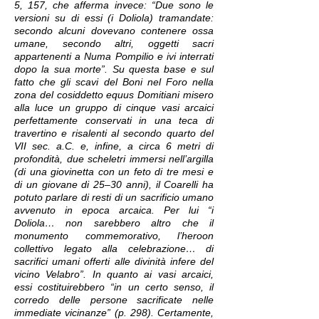
5, 157, che afferma invece: “Due sono le
versioni su di essi (i Doliola) tramandate:
secondo alcuni dovevano contenere ossa
umane, secondo altri, oggetti sacri
appartenenti a Numa Pompilio e ivi interrati
dopo la sua morte”. Su questa base e sul
fatto che gli scavi del Boni nel Foro nella
zona del cosiddetto equus Domitiani misero
alla luce un gruppo di cinque vasi arcaici
perfettamente conservati in una teca di
travertino e risalenti al secondo quarto del
VII sec. a.C. e, infine, a circa 6 metri di
profondità, due scheletri immersi nell’argilla
(di una giovinetta con un feto di tre mesi e
di un giovane di 25–30 anni), il Coarelli ha
potuto parlare di resti di un sacrificio umano
avvenuto in epoca arcaica. Per lui “i
Doliola… non sarebbero altro che il
monumento commemorativo, l’heroon
collettivo legato alla celebrazione… di
sacrifici umani offerti alle divinità infere del
vicino Velabro”. In quanto ai vasi arcaici,
essi costituirebbero “in un certo senso, il
corredo delle persone sacrificate nelle
immediate vicinanze” (p. 298). Certamente,