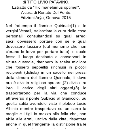
di TITO LIVIO PATAVINO.
Estratto da “Hic manebimus optime!“.
A cura di Renato Del Ponte.
Edizioni Arŷa, Genova 2015.
Nel frattempo il flamine Quirinale(1) e le
vergini Vestali, tralasciata la cura delle cose
personali, consultandosi su quali arredi
sacri dovessero portare con sé e quali
dovessero lasciare (dal momento che non
c’erano le forze per portare tutto), e quale
fosse il luogo destinato a conservarli in
sicura custodia, ritennero la scelta migliore
che fossero seppelliti rinchiusi in piccoli
recipienti (doliola) in un sacello nei pressi
della dimora del flamine Quirinale, lì dove
ora è divieto religioso sputare;(2) diviso tra
loro il carico degli altri oggetti,(3) lo
trasportarono per la via che conduce
attraverso il ponte Sublicio al Gianicolo. Su
quella salita avendole viste il plebeo Lucio
Albinio mentre trasportava su un carro la
moglie e i figli in mezzo alla folla che, non
abile alle armi, usciva dalla città, rispettata
anche in quel frangente la distinzione fra le