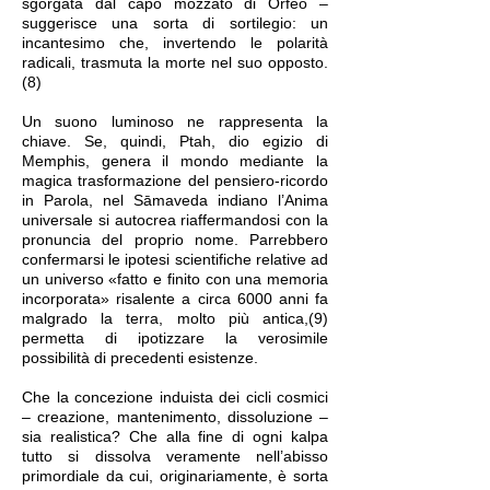
sgorgata dal capo mozzato di Orfeo –
suggerisce una sorta di sortilegio: un
incantesimo che, invertendo le polarità
radicali, trasmuta la morte nel suo opposto.
(8)
Un suono luminoso ne rappresenta la
chiave. Se, quindi, Ptah, dio egizio di
Memphis, genera il mondo mediante la
magica trasformazione del pensiero-ricordo
in Parola, nel Sāmaveda indiano l’Anima
universale si autocrea riaffermandosi con la
pronuncia del proprio nome. Parrebbero
confermarsi le ipotesi scientifiche relative ad
un universo «fatto e finito con una memoria
incorporata» risalente a circa 6000 anni fa
malgrado la terra, molto più antica,(9)
permetta di ipotizzare la verosimile
possibilità di precedenti esistenze.
Che la concezione induista dei cicli cosmici
– creazione, mantenimento, dissoluzione –
sia realistica? Che alla fine di ogni kalpa
tutto si dissolva veramente nell’abisso
primordiale da cui, originariamente, è sorta