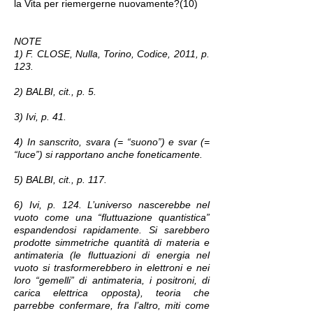
la Vita per riemergerne nuovamente?(10)
NOTE
1) F. CLOSE, Nulla, Torino, Codice, 2011, p.
123.
2) BALBI, cit., p. 5.
3) Ivi, p. 41.
4) In sanscrito, svara (= “suono”) e svar (=
“luce”) si rapportano anche foneticamente.
5) BALBI, cit., p. 117.
6) Ivi, p. 124. L’universo nascerebbe nel
vuoto come una “fluttuazione quantistica”
espandendosi rapidamente. Si sarebbero
prodotte simmetriche quantità di materia e
antimateria (le fluttuazioni di energia nel
vuoto si trasformerebbero in elettroni e nei
loro “gemelli” di antimateria, i positroni, di
carica elettrica opposta), teoria che
parrebbe confermare, fra l’altro, miti come