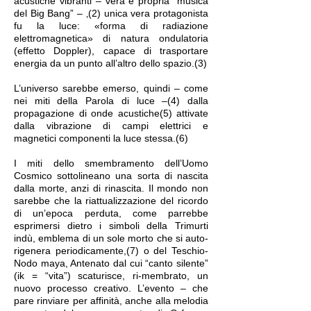
acustiche vibranti – vera e propria “musica
del Big Bang” – ‚(2) unica vera protagonista
fu la luce: «forma di radiazione
elettromagnetica» di natura ondulatoria
(effetto Doppler), capace di trasportare
energia da un punto all’altro dello spazio.(3)
L’universo sarebbe emerso, quindi – come
nei miti della Parola di luce –(4) dalla
propagazione di onde acustiche(5) attivate
dalla vibrazione di campi elettrici e
magnetici componenti la luce stessa.(6)
I miti dello smembramento dell’Uomo
Cosmico sottolineano una sorta di nascita
dalla morte, anzi di rinascita. Il mondo non
sarebbe che la riattualizzazione del ricordo
di un’epoca perduta, come parrebbe
esprimersi dietro i simboli della Trimurti
indù, emblema di un sole morto che si auto-
rigenera periodicamente,(7) o del Teschio-
Nodo maya, Antenato dal cui “canto silente”
(ik = “vita”) scaturisce, ri-membrato, un
nuovo processo creativo. L’evento – che
pare rinviare per affinità, anche alla melodia