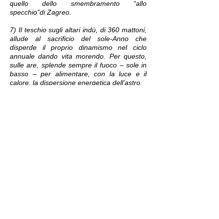
quello dello smembramento “allo
specchio”di Zagreo.
7) Il teschio sugli altari indù, di 360 mattoni,
allude al sacrificio del sole-Anno che
disperde il proprio dinamismo nel ciclo
annuale dando vita morendo. Per questo,
sulle are, splende sempre il fuoco – sole in
basso – per alimentare, con la luce e il
calore, la dispersione energetica dell’astro.
8) I morti sono “esseri pietrificati e cantanti.
La lingua spagnola sottolinea la
connessione tra encantar e pietrificare.
«Desencantar vuol dire richiamare in vita
mediante l’offerta di un canto dalla
caverna» (Shneider, cit., p. 27), cavità che
parrebbe suggerire, oltre ai riti sciamnici
delle grotte sacre, l’affinità simbolica con i
“teschi cantanti” di Orfeo, Teschio-Nodo,
ecc.
9) CLOSE, cit., pp. 37–8.