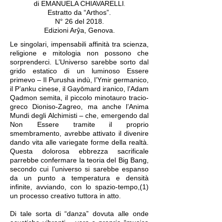
.
di EMANUELA CHIAVARELLI
Estratto da “Arthos”.
N° 26 del 2018.
Edizioni Arŷa, Genova.
Le singolari, impensabili affinità tra scienza,
religione e mitologia non possono che
sorprenderci. L’Universo sarebbe sorto dal
grido estatico di un luminoso Essere
primevo – Il Purusha indù, l’Ymir germanico,
il P’anku cinese, il Gayōmard iranico, l’Adam
Qadmon semita, il piccolo minotauro tracio-
greco Dioniso-Zagreo, ma anche l’Anima
Mundi degli Alchimisti – che, emergendo dal
Non Essere tramite il proprio
smembramento, avrebbe attivato il divenire
dando vita alle variegate forme della realtà.
Questa dolorosa ebbrezza sacrificale
parrebbe confermare la teoria del Big Bang,
secondo cui l’universo si sarebbe espanso
da un punto a temperatura e densità
infinite, avviando, con lo spazio-tempo,(1)
un processo creativo tuttora in atto.
Di tale sorta di “danza” dovuta alle onde