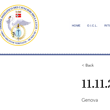
HOME
O.I.C.L.
RITO
< Back
11.11
Genova