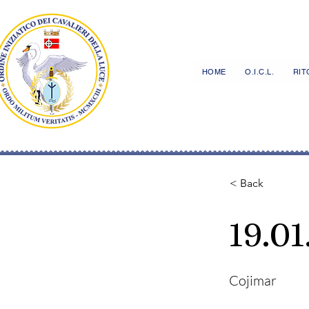
HOME
O.I.C.L.
RITO
< Back
19.01
Cojimar