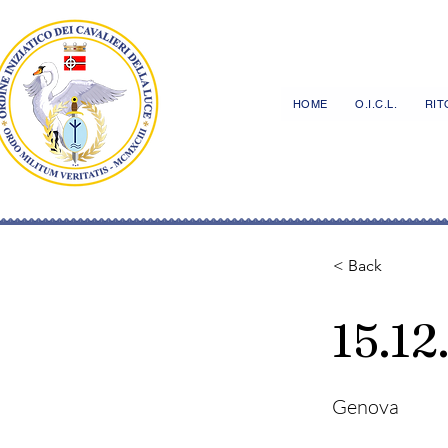
HOME
O.I.C.L.
RITO
< Back
15.12
Genova