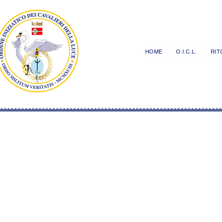
HOME
O.I.C.L.
RITO