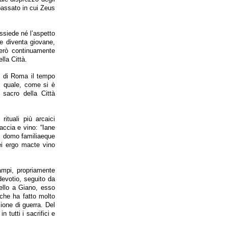
 passato in cui Zeus
ssiede né l’aspetto
he diventa giovane,
però continuamente
ella Città.
a, di Roma il tempo
il quale, come si è
 sacro della Città
ituali più arcaici
caccia e vino: “Iane
is domo familiaeque
i ergo macte vino
campi, propriamente
devotio, seguito da
quello a Giano, esso
 che ha fatto molto
zione di guerra. Del
 tutti i sacrifici e