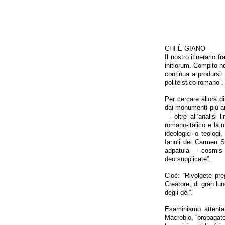
CHI È GIANO
Il nostro itinerario 
initiorum. Compito n
continua a prodursi:
politeistico romano”.
Per cercare allora di
dai monumenti più arc
— oltre all’analisi 
romano-italico e la 
ideologici o teologi
Ianuli del Carmen S
adpatula — cosmis 
deo supplicate”.
Cioè: “Rivolgete pr
Creatore, di gran lung
degli dèi”.
Esaminiamo attentam
Macrobio, “propagato