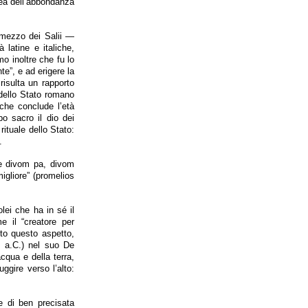
dea dell’abbondanza
r mezzo dei Salii —
 latine e italiche,
o inoltre che fu lo
te”, e ad erigere la
risulta un rapporto
e dello Stato romano
che conclude l’età
po sacro il dio dei
rituale dello Stato:
.
e divom pa, divom
migliore” (promelios
lei che ha in sé il
e il “creatore per
tto questo aspetto,
. a.C.) nel suo De
cqua e della terra,
ggire verso l’alto:
e di ben precisata