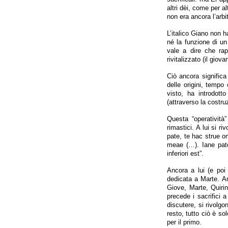
altri dèi, come per a
non era ancora l’arbit
L’italico Giano non 
né la funzione di un
vale a dire che rap
rivitalizzato (il giov
Ciò ancora significa
delle origini, tempo
visto, ha introdott
(attraverso la costru
Questa “operatività
rimastici. A lui si ri
pate, te hac strue o
meae (…). Iane pat
inferiori est”.
Ancora a lui (e poi 
dedicata a Marte. An
Giove, Marte, Quirino
precede i sacrifici 
discutere, si rivolgo
resto, tutto ciò è so
per il primo.