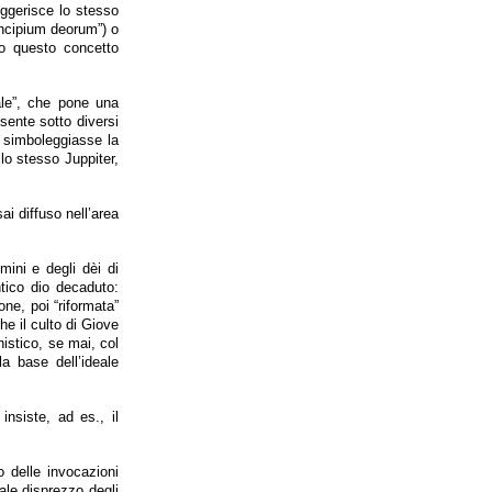
ggerisce lo stesso
incipium deorum”) o
uo questo concetto
ale”, che pone una
esente sotto diversi
o simboleggiasse la
lo stesso Juppiter,
ai diffuso nell’area
mini e degli dèi di
ntico dio decaduto:
one, poi “riformata”
e il culto di Giove
istico, se mai, col
 base dell’ideale
insiste, ad es., il
o delle invocazioni
ale disprezzo degli