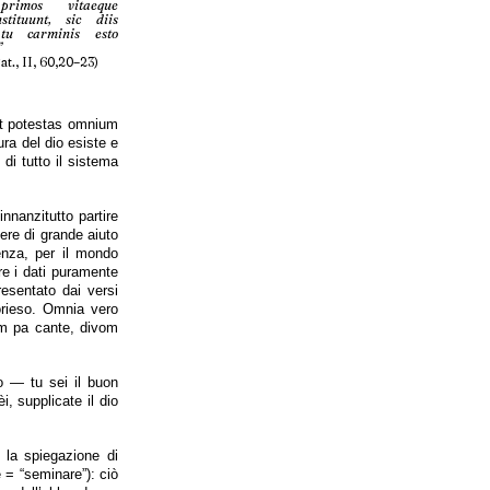
rimos vitaeque
stituunt, sic diis
 tu carminis esto
”
t., II, 60,20–23)
 est potestas omnium
ra del dio esiste e
di tutto il sistema
innanzitutto partire
sere di grande aiuto
ienza, per il mondo
re i dati puramente
resentato dai versi
orieso. Omnia vero
m pa cante, divom
o — tu sei il buon
i, supplicate il dio
 la spiegazione di
 = “seminare”): ciò