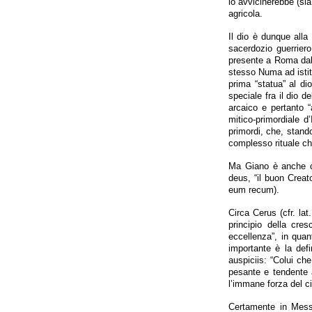
lo avvicinerebbe (si
agricola.
Il dio è dunque alla
sacerdozio guerriero
presente a Roma dall
stesso Numa ad istitu
prima “statua” al di
speciale fra il dio de
arcaico e pertanto 
mitico-primordiale d
primordi, che, stando
complesso rituale ch
Ma Giano è anche c
deus, “il buon Creato
eum recum).
Circa Cerus (cfr. la
principio della cre
eccellenza”, in quan
importante è la def
auspiciis: “Colui ch
pesante e tendente a
l’immane forza del ci
Certamente in Messa