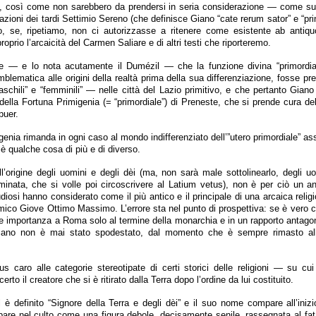
a, così come non sarebbero da prendersi in seria considerazione — come su
zioni dei tardi Settimio Sereno (che definisce Giano “cate rerum sator” e “pr
, se, ripetiamo, non ci autorizzasse a ritenere come esistente ab antiq
roprio l’arcaicità del Carmen Saliare e di altri testi che riporteremo.
le — e lo nota acutamente il Dumézil — che la funzione divina “primordi
blematica alle origini della realtà prima della sua differenziazione, fosse pr
chili” e “femminili” — nelle città del Lazio primitivo, e che pertanto Gian
 della Fortuna Primigenia (= “primordiale”) di Preneste, che si prende cura del
puer.
nia rimanda in ogni caso al mondo indifferenziato dell’”utero primordiale” ass
è qualche cosa di più e di diverso.
ll’origine degli uomini e degli dèi (ma, non sarà male sottolinearlo, degli uo
rminata, che si volle poi circoscrivere al Latium vetus), non è per ciò un a
diosi hanno considerato come il più antico e il principale di una arcaica religi
mico Giove Ottimo Massimo. L’errore sta nel punto di prospettiva: se è vero ch
importanza a Roma solo al termine della monarchia e in un rapporto antagon
iano non è mai stato spodestato, dal momento che è sempre rimasto alla
s caro alle categorie stereotipate di certi storici delle religioni — su cui 
to il creatore che si è ritirato dalla Terra dopo l’ordine da lui costituito.
è definito “Signore della Terra e degli dèi” e il suo nome compare all’inizi
ppare nel culto come una figura debole, decisamente senile, rassegnata al fat