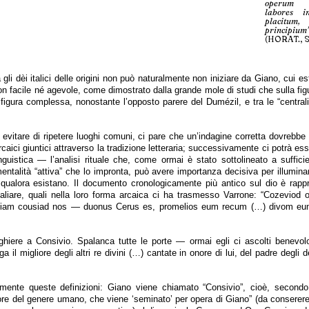
operum p
labores in
placitum,
principium
(HORAT., Sa
fra gli dèi italici delle origini non può naturalmente non iniziare da Giano, cui
on facile né agevole, come dimostrato dalla grande mole di studi che sulla figu
 figura complessa, nonostante l’opposto parere del Dumézil, e tra le “centrali 
 evitare di ripetere luoghi comuni, ci pare che un’indagine corretta dovrebbe 
aici giuntici attraverso la tradizione letteraria; successivamente ci potrà es
linguistica — l’analisi rituale che, come ormai è stato sottolineato a suffic
mentalità “attiva” che lo impronta, può avere importanza decisiva per illumina
, qualora esistano. Il documento cronologicamente più antico sul dio è rapp
aliare, quali nella loro forma arcaica ci ha trasmesso Varrone: “Cozeviod 
iam cousiad nos — duonus Cerus es, promelios eum recum (…) divom eu
eghiere a Consivio. Spalanca tutte le porte — ormai egli ci ascolti benevol
a il migliore degli altri re divini (…) cantate in onore di lui, del padre degli dè
ente queste definizioni: Giano viene chiamato “Consivio”, cioè, secondo
re del genere umano, che viene ‘seminato’ per opera di Giano” (da conserere