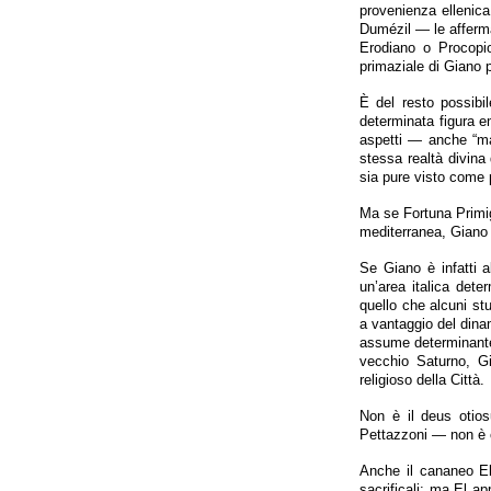
provenienza ellenic
Dumézil — le afferma
Erodiano o Procopio
primaziale di Giano p
È del resto possibi
determinata figura em
aspetti — anche “mas
stessa realtà divina
sia pure visto come 
Ma se Fortuna Primige
mediterranea, Giano 
Se Giano è infatti a
un’area italica dete
quello che alcuni stu
a vantaggio del dina
assume determinante 
vecchio Saturno, G
religioso della Città.
Non è il deus otiosu
Pettazzoni — non è cer
Anche il cananeo El 
sacrificali: ma El a