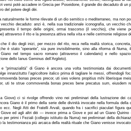
ltri versi potè accadere in Grecia per Poseidone, il grande dio decaduto di un
ro del potere degli dèi.
ha naturalmente le forme rilevate di un dio semitico o mediterraneo, ma non po
 vecchio decaduto: anzi è, nella sua tradizionale iconografia, un vecchio c
presenta il tempo delle origini, ormai trascorso (il vecchio), che viene 
ane) attraverso il rito e la presenza attiva nella vita e nelle cerimonie religiose d
 che il dio degli inizi, per mezzo del rito, reca nella realtà storica, concret
 che è stato “operante”, sia pure invisibilmente, sino alla riforma di Numa, 
o Giano nel tempo sacro romano (attraverso il calendario) e nello spazio
zione dello Ianus Geminus dell’Argileto).
” e “primazialità” di Giano è ancora una volta testimoniata dai documenti r
volge innanzitutto l’agricoltore italico prima di tagliare le messi, offrendogli fo
mmovenda bonas preces precor, uti sies volens propitius mihi liberisque me
er, uti te strue commovenda bonas preces bene precatus sum, eiusdem re
a Giove) ci si rivolge offrendo vino nei preliminari della lustrazione dei 
cora Giano è il primo della serie delle divinità invocate nella formula della 
 ecc. Negli Atti dei Fratelli Arvali, quando fra i sacrifici piaculari figura 
a Giove ed agli altri dèi — invece prima a Giove e poi ad un Giano Quirino
no per primi i Feziali (collegio istituito da Numa) nei preliminari della dichiara
lo la testimonianza più arcaica della realtà rituale che Giano venisse invocato in