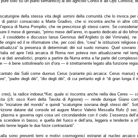
a pure solo su un piano semantico) al dio agricolo Conso e ad Ops Consiva, 
 scaturigine della stessa vita degli uomini della comunità che lo invoca pe
 di patrizi consacrato a Marte Gradivo, che si incontra anche in altre città
’epoca di Numa Pompilio, che ne prescrisse gli stessi carmi. Se consideriam
ire il mese di gennaio, “primo mese dell’anno, in quanto dedicato al dio bifron
o, il cosiddetto e discusso Ianus Geminus dell’Argileto (o del Viminale), ne 
lle origini ed il re riformatore che, per così dire, “crea” le istituzioni religios
“attualizza” la presenza di determinati dèi sul suolo romano. Quel sovrano 
’Italia ed apre l’età arcaica di Roma non poteva non attualizzarne nel tem
 ai dati annalistici, proprio a partire da Numa entra a far parte del complesso 
e — è bene sottolinearlo sin d’ora — è strettamente legato alla funzione regia
antato dai Salii come duonus Cerus (variante più arcaica: Cerus manus) 
re”, “padre degli dèi”, “dio degli dèi”, di cui pertanto egli è “di gran lunga il 
t. creo), la radice indoeur,*Ker, quale si riscontra anche nella dea Ceres — co
scita (cfr. osco Kerri della Tavola di Agnone) — rende dunque Giano com
to “iniziatore del mondo” e quindi “scaturigine sovrana degli stessi dèi”. So
inizione datane dal console ed augure Marco Valerio Messalla Rufo (I sec
e plasma e governa ogni cosa unì circondandole con il cielo 1’essenza dell’a
 scendere in basso, e quella del fuoco e dell’aria, leggera e tendente a sfu
elo tenne legate le due forze contrastanti”.
lla sono presenti temi e motivi cosmogonici estranei al nucleo arcaico 