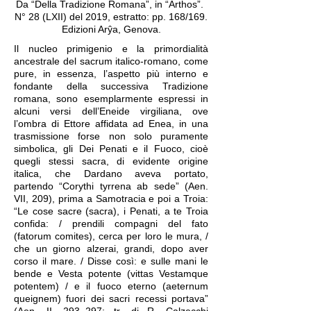
Da “Della Tradizione Romana”, in “Arthos”.
N° 28 (LXII) del 2019, estratto: pp. 168/169.
Edizioni Arŷa, Genova.
Il nucleo primigenio e la primordialità
ancestrale del sacrum italico-romano, come
pure, in essenza, l’aspetto più interno e
fondante della successiva Tradizione
romana, sono esemplarmente espressi in
alcuni versi dell’Eneide virgiliana, ove
l’ombra di Ettore affidata ad Enea, in una
trasmissione forse non solo puramente
simbolica, gli Dei Penati e il Fuoco, cioè
quegli stessi sacra, di evidente origine
italica, che Dardano aveva portato,
partendo “Corythi tyrrena ab sede” (Aen.
VII, 209), prima a Samotracia e poi a Troia:
“Le cose sacre (sacra), i Penati, a te Troia
confida: / prendili compagni del fato
(fatorum comites), cerca per loro le mura, /
che un giorno alzerai, grandi, dopo aver
corso il mare. / Disse così: e sulle mani le
bende e Vesta potente (vittas Vestamque
potentem) / e il fuoco eterno (aeternum
queignem) fuori dei sacri recessi portava”