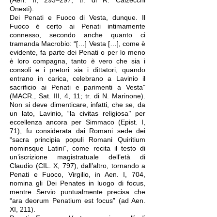
(Aen. II, 293–297; tr. di R. Calzecchi
Onesti).
Dei Penati e Fuoco di Vesta, dunque. Il
Fuoco è certo ai Penati intimamente
connesso, secondo anche quanto ci
tramanda Macrobio: “[…] Vesta […], come è
evidente, fa parte dei Penati o per lo meno
è loro compagna, tanto è vero che sia i
consoli e i pretori sia i dittatori, quando
entrano in carica, celebrano a Lavinio il
sacrificio ai Penati e parimenti a Vesta”
(MACR., Sat. III, 4, 11; tr. di N. Marinone).
Non si deve dimenticare, infatti, che se, da
un lato, Lavinio, “la civitas religiosa’’ per
eccellenza ancora per Simmaco (Epist. I,
71), fu considerata dai Romani sede dei
“sacra principia populi Romani Quiritium
nominsque Latini”, come recita il testo di
un’iscrizione magistratuale dell’età di
Claudio (CIL. X, 797), dall’altro, tornando a
Penati e Fuoco, Virgilio, in Aen. I, 704,
nomina gli Dei Penates in luogo di focus,
mentre Servio puntualmente precisa che
“ara deorum Penatium est focus” (ad Aen.
XI, 211).