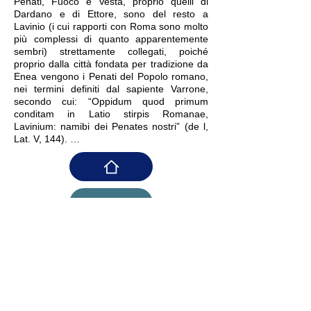
Penati, Fuoco e Vesta, proprio quelli di
Dardano e di Ettore, sono del resto a
Lavinio (i cui rapporti con Roma sono molto
più complessi di quanto apparentemente
sembri) strettamente collegati, poiché
proprio dalla città fondata per tradizione da
Enea vengono i Penati del Popolo romano,
nei termini definiti dal sapiente Varrone,
secondo cui: “Oppidum quod primum
conditam in Latio stirpis Romanae,
Lavinium: namibi dei Penates nostri” (de l,
Lat. V, 144). …