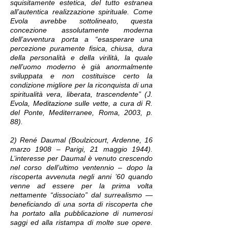
squisitamente estetica, del tutto estranea
all’autentica realizzazione spirituale. Come
Evola avrebbe sottolineato, questa
concezione assolutamente moderna
dell’avventura porta a “esasperare una
percezione puramente fisica, chiusa, dura
della personalità e della virilità, la quale
nell’uomo moderno è già anormalmente
sviluppata e non costituisce certo la
condizione migliore per la riconquista di una
spiritualità vera, liberata, trascendente” (J.
Evola, Meditazione sulle vette, a cura di R.
del Ponte, Mediterranee, Roma, 2003, p.
88).
2) René Daumal (Boulzicourt, Ardenne, 16
marzo 1908 – Parigi, 21 maggio 1944).
L’interesse per Daumal è venuto crescendo
nel corso dell’ultimo ventennio – dopo la
riscoperta avvenuta negli anni ’60 quando
venne ad essere per la prima volta
nettamente “dissociato” dal surrealismo —
beneficiando di una sorta di riscoperta che
ha portato alla pubblicazione di numerosi
saggi ed alla ristampa di molte sue opere.