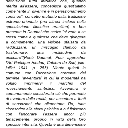
definizione tutta iniziatica che, quando
riferita all’essere, concepisce quest’ultimo
come “ente in divenire e in perfezionamento
continuo”, concetto mutuato dalla tradizione
estremo-orientale (ma altresì incluso nella
speculazione filosofica eraclitea) e ben
presente in Daumal che scrive “si vede a se
stessi come a qualcosa che deve giungere
a compimento, una visione sfalsata da
raddrizzare, un miscuglio chimico da
trasformare, una moltitudine da
unificare”(René Daumal, Pour approcher
l’Art Poétique Hindou, Cahiers du Sud, juin-
juillet 1941, p. 253). Niente quindi in
comune con l’accezione corrente del
termine “avventura” in cui la modernità ha
voluto imprimervi il marchio del
rovesciamento simbolico. Avventura è
comunemente considerata ciò che permette
di evadere dalla realtà, per accedere a fonti
di sensazioni che alimentano l’Io, tutte
circoscritte alla sfera psichica a cui finiscono
con l’ancorare l’essere ancor più
tenacemente, proprio in virtù della loro
speciale intensità. Questa è una dimensione