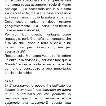
E più oltre specificava come, “perché una
montagna possa assumere il ruolo di Monte
Analogo […] è necessario che la sua cima
sia inaccessibile, ma la sua base accessibile
agli esseri umani quali la natura li ha fatti.
Deve essere unica e deve esistere
geograficamente. La porta dell’invisibile
deve essere visibile”.(4)
Per cui, “Con questa montagna come
linguaggio, parlerò di un’altra montagna che
è la via che unisce la terra al cielo, e ne
parlerò non per rassegnarmi, ma per
esortarmi”.(5)
Recarsi sulla Montagna vuol dire “chiedere
udienza” alla divinità,(6) per ascoltare quella
“Parola” in cui la realtà si sostanzia e che
permette di conseguire la vera immortalità,
quella dello spirito.
NOTE
1) È propriamente questo il significato del
lemma “avventura”, che individua un futuro
in cui si attualizzi ciò che permette di
realizzare quanto – in germe – è già
contenuto nel presente.È questa una