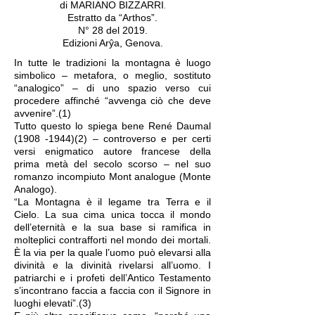
.
di MARIANO BIZZARRI
Estratto da “Arthos”.
N° 28 del 2019.
Edizioni Arŷa, Genova.
In tutte le tradizioni la montagna è luogo
simbolico – metafora, o meglio, sostituto
“analogico” – di uno spazio verso cui
procedere affinché “avvenga ciò che deve
avvenire”.(1)
Tutto questo lo spiega bene René Daumal
(1908 ‑1944)(2) – controverso e per certi
versi enigmatico autore francese della
prima metà del secolo scorso – nel suo
romanzo incompiuto Mont analogue (Monte
Analogo).
“La Montagna è il legame tra Terra e il
Cielo. La sua cima unica tocca il mondo
dell’eternità e la sua base si ramifica in
molteplici contrafforti nel mondo dei mortali.
È la via per la quale l’uomo può elevarsi alla
divinità e la divinità rivelarsi all’uomo. I
patriarchi e i profeti dell’Antico Testamento
s’incontrano faccia a faccia con il Signore in
luoghi elevati”.(3)