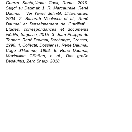
Guerra Santa,Ursae Coeli, Roma, 2019.
Saggi su Daumal: 1. R. Marcaurelle, René
Daumal : Ver l’éveil définitif, L’Harmattan,
2004. 2. Basarab Nicolescu et al., René
Daumal et l’enseignement de Gurdjieff :
Etudes, correspondances et documents
inédits, Sagesse, 2015. 3. Jean-Philippe de
Tonnac, René Daumal, l’archange, Grasset,
1998. 4. Collectif, Dossier H : René Daumal,
L’age d’Homme, 1993. 5. René Daumal,
Maximilian Gilleßen, e al., Das große
Besäufnis, Zero Sharp, 2018.
3) RENÉ DAUMAL, Il Monte Analogo,
Adelphi, Milano, 1968, p. 15. Daumal
comincerà a scrivere il suo racconto subito
dopo la pubblicazione de La Guerre Sainte
(1940), lavorandoci a ritmi interrotti fino
all’aprile del 1944, quando la morte –
sopravvenuta a seguito della tubercolosi in
un fisico provato – lo coglierà prima che
potesse scrivere l’ultimo capitolo. La prima
edizione francese venne fatta da Gallimard
(Parigi) nel 1952. Inspiegabilmente (e
disgraziatamente) la versione di Adelphi