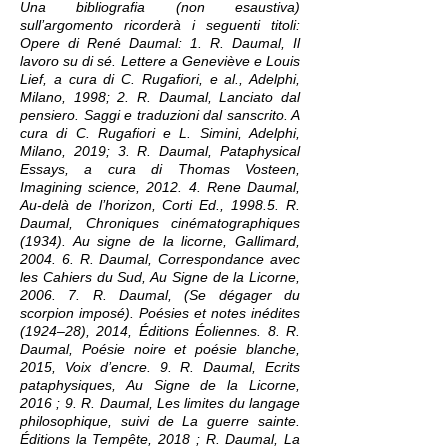
Una bibliografia (non esaustiva)
sull’argomento ricorderà i seguenti titoli:
Opere di René Daumal: 1. R. Daumal, Il
lavoro su di sé. Lettere a Geneviève e Louis
Lief, a cura di C. Rugafiori, e al., Adelphi,
Milano, 1998; 2. R. Daumal, Lanciato dal
pensiero. Saggi e traduzioni dal sanscrito. A
cura di C. Rugafiori e L. Simini, Adelphi,
Milano, 2019; 3. R. Daumal, Pataphysical
Essays, a cura di Thomas Vosteen,
Imagining science, 2012. 4. Rene Daumal,
Au-delà de l’horizon, Corti Ed., 1998.5. R.
Daumal, Chroniques cinématographiques
(1934). Au signe de la licorne, Gallimard,
2004. 6. R. Daumal, Correspondance avec
les Cahiers du Sud, Au Signe de la Licorne,
2006. 7. R. Daumal, (Se dégager du
scorpion imposé). Poésies et notes inédites
(1924–28), 2014, Éditions Éoliennes. 8. R.
Daumal, Poésie noire et poésie blanche,
2015, Voix d’encre. 9. R. Daumal, Ecrits
pataphysiques, Au Signe de la Licorne,
2016 ; 9. R. Daumal, Les limites du langage
philosophique, suivi de La guerre sainte.
Éditions la Tempête, 2018 ; R. Daumal, La