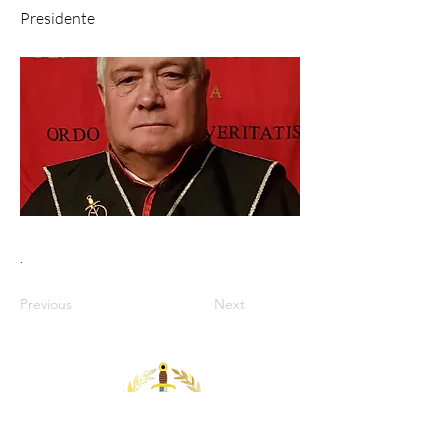
Presidente
.
Previous
Next