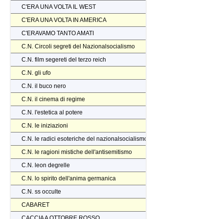
C'ERA UNA VOLTA IL WEST
C'ERA UNA VOLTA IN AMERICA
C'ERAVAMO TANTO AMATI
C.N. Circoli segreti del Nazionalsocialismo
C.N. film segereti del terzo reich
C.N. gli ufo
C.N. il buco nero
C.N. il cinema di regime
C.N. l'estetica al potere
C.N. le iniziazioni
C.N. le radici esoteriche del nazionalsocialismo
C.N. le ragioni mistiche dell'antisemitismo
C.N. leon degrelle
C.N. lo spirito dell'anima germanica
C.N. ss occulte
CABARET
CACCIA A OTTOBRE ROSSO