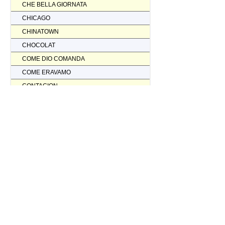
CHE BELLA GIORNATA
CHICAGO
CHINATOWN
CHOCOLAT
COME DIO COMANDA
COME ERAVAMO
CONTAGION
CORAGGIO... FATTI AMMAZZARE
CORDA TESA
CORIOLANUS
CORPORATION
CORVO ROSSO NON AVRAI IL MIO SCALPO
COSI' PARLO' BELLAVISTA
CRASH
CREED II
CREED NATO PER COMBATTERE
CRISTOFORO COLOMBO NON HA SCOPERTO L'AMERICA