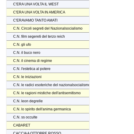
C'ERA UNA VOLTA IL WEST
C'ERA UNA VOLTA IN AMERICA
C'ERAVAMO TANTO AMATI
C.N. Circoli segreti del Nazionalsocialismo
C.N. film segereti del terzo reich
C.N. gli ufo
C.N. il buco nero
C.N. il cinema di regime
C.N. l'estetica al potere
C.N. le iniziazioni
C.N. le radici esoteriche del nazionalsocialismo
C.N. le ragioni mistiche dell'antisemitismo
C.N. leon degrelle
C.N. lo spirito dell'anima germanica
C.N. ss occulte
CABARET
CACCIA A OTTOBRE ROSSO