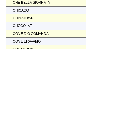
CHE BELLA GIORNATA
CHICAGO
CHINATOWN
CHOCOLAT
COME DIO COMANDA
COME ERAVAMO
CONTAGION
CORAGGIO... FATTI AMMAZZARE
CORDA TESA
CORIOLANUS
CORPORATION
CORVO ROSSO NON AVRAI IL MIO SCALPO
COSI' PARLO' BELLAVISTA
CRASH
CREED II
CREED NATO PER COMBATTERE
CRISTOFORO COLOMBO NON HA SCOPERTO L'AMERICA