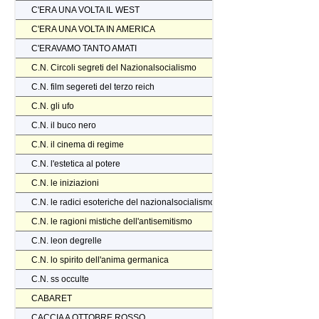
C'ERA UNA VOLTA IL WEST
C'ERA UNA VOLTA IN AMERICA
C'ERAVAMO TANTO AMATI
C.N. Circoli segreti del Nazionalsocialismo
C.N. film segereti del terzo reich
C.N. gli ufo
C.N. il buco nero
C.N. il cinema di regime
C.N. l'estetica al potere
C.N. le iniziazioni
C.N. le radici esoteriche del nazionalsocialismo
C.N. le ragioni mistiche dell'antisemitismo
C.N. leon degrelle
C.N. lo spirito dell'anima germanica
C.N. ss occulte
CABARET
CACCIA A OTTOBRE ROSSO