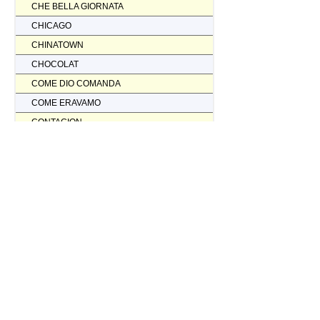
CHE BELLA GIORNATA
CHICAGO
CHINATOWN
CHOCOLAT
COME DIO COMANDA
COME ERAVAMO
CONTAGION
CORAGGIO... FATTI AMMAZZARE
CORDA TESA
CORIOLANUS
CORPORATION
CORVO ROSSO NON AVRAI IL MIO SCALPO
COSI' PARLO' BELLAVISTA
CRASH
CREED II
CREED NATO PER COMBATTERE
CRISTOFORO COLOMBO NON HA SCOPERTO L'AMERICA