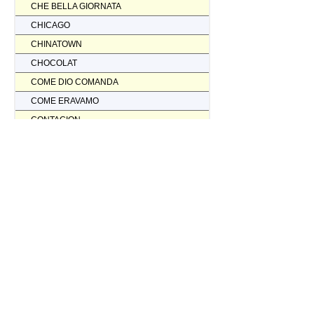
CHE BELLA GIORNATA
CHICAGO
CHINATOWN
CHOCOLAT
COME DIO COMANDA
COME ERAVAMO
CONTAGION
CORAGGIO... FATTI AMMAZZARE
CORDA TESA
CORIOLANUS
CORPORATION
CORVO ROSSO NON AVRAI IL MIO SCALPO
COSI' PARLO' BELLAVISTA
CRASH
CREED II
CREED NATO PER COMBATTERE
CRISTOFORO COLOMBO NON HA SCOPERTO L'AMERICA