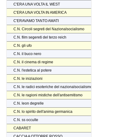
C'ERA UNA VOLTA IL WEST
C'ERA UNA VOLTA IN AMERICA
C'ERAVAMO TANTO AMATI
C.N. Circoli segreti del Nazionalsocialismo
C.N. film segereti del terzo reich
C.N. gli ufo
C.N. il buco nero
C.N. il cinema di regime
C.N. l'estetica al potere
C.N. le iniziazioni
C.N. le radici esoteriche del nazionalsocialismo
C.N. le ragioni mistiche dell'antisemitismo
C.N. leon degrelle
C.N. lo spirito dell'anima germanica
C.N. ss occulte
CABARET
CACCIA A OTTOBRE ROSSO