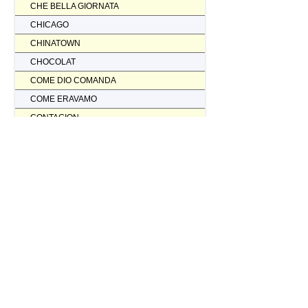
CHE BELLA GIORNATA
CHICAGO
CHINATOWN
CHOCOLAT
COME DIO COMANDA
COME ERAVAMO
CONTAGION
CORAGGIO... FATTI AMMAZZARE
CORDA TESA
CORIOLANUS
CORPORATION
CORVO ROSSO NON AVRAI IL MIO SCALPO
COSI' PARLO' BELLAVISTA
CRASH
CREED II
CREED NATO PER COMBATTERE
CRISTOFORO COLOMBO NON HA SCOPERTO L'AMERICA