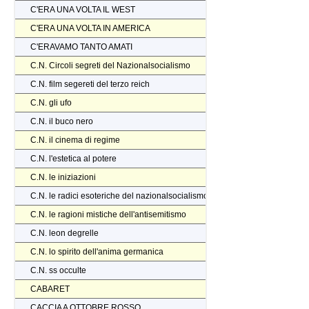
C'ERA UNA VOLTA IL WEST
C'ERA UNA VOLTA IN AMERICA
C'ERAVAMO TANTO AMATI
C.N. Circoli segreti del Nazionalsocialismo
C.N. film segereti del terzo reich
C.N. gli ufo
C.N. il buco nero
C.N. il cinema di regime
C.N. l'estetica al potere
C.N. le iniziazioni
C.N. le radici esoteriche del nazionalsocialismo
C.N. le ragioni mistiche dell'antisemitismo
C.N. leon degrelle
C.N. lo spirito dell'anima germanica
C.N. ss occulte
CABARET
CACCIA A OTTOBRE ROSSO