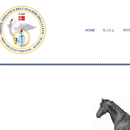
HOME
O.I.C.L.
RITO