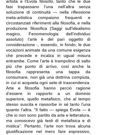
artista e l’Evola filosofo, tanto che le due
fasi trapassano l’una nell’altra senza
soluzione di continuità — nella riflessione
meta-artistica compaiono frequenti e
circostanziati riferimenti alla filosofia, e nella
produzione filosofica (Saggi sull’idealismo
magico, Fenomenologia dell’individuo
assoluto) l’arte è del pari oggetto di
considerazione -, essendo, in fondo, le due
vocazioni animate da una comune esigenza
che precede e incalza in ugual misura
entrambe. Come l’arte è trampolino di salto
più che punto di arrivo, così anche la
filosofia rappresenta una tappa da
consumare, non già una dottrina compiuta,
in cui si acquieta ogni sete di trascendenza.
Arte e filosofia hanno perciò ragione
d’essere in rapporto a un dominio
superiore, quello metafisico, che al tempo
stesso suscita e riassorbe in sé tanto l’una
quanto l’altra. “Il fatto — spiega Evola — è
che io non sono partito da arte e letteratura,
ma conoscevo già testi di metafisica e di
mistica”. Pertanto, l’arte non trova alcuna
giustificazione nel mero fare espressivo,