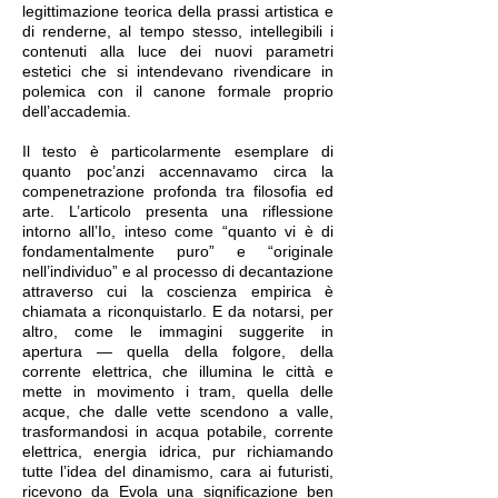
legittimazione teorica della prassi artistica e
di renderne, al tempo stesso, intellegibili i
contenuti alla luce dei nuovi parametri
estetici che si intendevano rivendicare in
polemica con il canone formale proprio
dell’accademia.
Il testo è particolarmente esemplare di
quanto poc’anzi accennavamo circa la
compenetrazione profonda tra filosofia ed
arte. L’articolo presenta una riflessione
intorno all’Io, inteso come “quanto vi è di
fondamentalmente puro” e “originale
nell’individuo” e al processo di decantazione
attraverso cui la coscienza empirica è
chiamata a riconquistarlo. E da notarsi, per
altro, come le immagini suggerite in
apertura — quella della folgore, della
corrente elettrica, che illumina le città e
mette in movimento i tram, quella delle
acque, che dalle vette scendono a valle,
trasformandosi in acqua potabile, corrente
elettrica, energia idrica, pur richiamando
tutte l’idea del dinamismo, cara ai futuristi,
ricevono da Evola una significazione ben