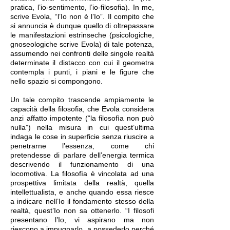
pratica, l’io-sentimento, l’io-filosofia). In me,
scrive Evola, “l’Io non è l’Io”. Il compito che
si annuncia è dunque quello di oltrepassare
le manifestazioni estrinseche (psicologiche,
gnoseologiche scrive Evola) di tale potenza,
assumendo nei confronti delle singole realtà
determinate il distacco con cui il geometra
contempla i punti, i piani e le figure che
nello spazio si compongono.
Un tale compito trascende ampiamente le
capacità della filosofia, che Evola considera
anzi affatto impotente (“la filosofìa non può
nulla”) nella misura in cui quest’ultima
indaga le cose in superficie senza riuscire a
penetrarne l’essenza, come chi
pretendesse di parlare dell’energia termica
descrivendo il funzionamento di una
locomotiva. La filosofìa è vincolata ad una
prospettiva limitata della realtà, quella
intellettualista, e anche quando essa riesce
a indicare nell’Io il fondamento stesso della
realtà, quest’Io non sa ottenerlo. “I filosofi
presentano l’Io, vi aspirano ma non
riescono a impugnarlo, a possederlo perché