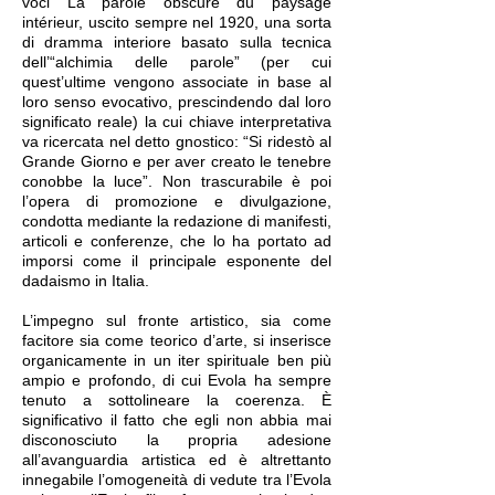
voci La parole obscure du paysage
intérieur, uscito sempre nel 1920, una sorta
di dramma interiore basato sulla tecnica
dell’“alchimia delle parole” (per cui
quest’ultime vengono associate in base al
loro senso evocativo, prescindendo dal loro
significato reale) la cui chiave interpretativa
va ricercata nel detto gnostico: “Si ridestò al
Grande Giorno e per aver creato le tenebre
conobbe la luce”. Non trascurabile è poi
l’opera di promozione e divulgazione,
condotta mediante la redazione di manifesti,
articoli e conferenze, che lo ha portato ad
imporsi come il principale esponente del
dadaismo in Italia.
L’impegno sul fronte artistico, sia come
facitore sia come teorico d’arte, si inserisce
organicamente in un iter spirituale ben più
ampio e profondo, di cui Evola ha sempre
tenuto a sottolineare la coerenza. È
significativo il fatto che egli non abbia mai
disconosciuto la propria adesione
all’avanguardia artistica ed è altrettanto
innegabile l’omogeneità di vedute tra l’Evola