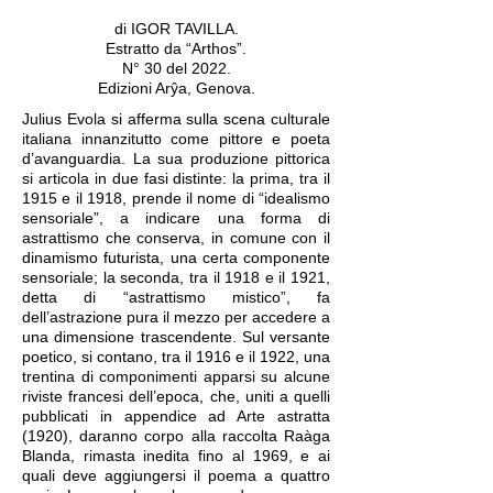
di IGOR TAVILLA.
Estratto da “Arthos”.
N° 30 del 2022.
Edizioni Arŷa, Genova.
Julius Evola si afferma sulla scena culturale
italiana innanzitutto come pittore e poeta
d’avanguardia. La sua produzione pittorica
si articola in due fasi distinte: la prima, tra il
1915 e il 1918, prende il nome di “idealismo
sensoriale”, a indicare una forma di
astrattismo che conserva, in comune con il
dinamismo futurista, una certa componente
sensoriale; la seconda, tra il 1918 e il 1921,
detta di “astrattismo mistico”, fa
dell’astrazione pura il mezzo per accedere a
una dimensione trascendente. Sul versante
poetico, si contano, tra il 1916 e il 1922, una
trentina di componimenti apparsi su alcune
riviste francesi dell’epoca, che, uniti a quelli
pubblicati in appendice ad Arte astratta
(1920), daranno corpo alla raccolta Raàga
Blanda, rimasta inedita fino al 1969, e ai
quali deve aggiungersi il poema a quattro