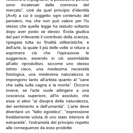
sono incatenati dalla coerenza del
mercato”, cioè da quel principio d’identità
(A=A) a cui è soggetto ogni contenuto del
pensiero, ma che non può valere per l’Io
stesso che quella legge ha statuito soltanto
dopo aver posto se stesso. Evola giudica
del pari irrilevante il contributo della scienza,
ripiegata tutta su finalità utilitaristiche, e
dell’arte, la quale il più delle volte si riduce a
esprimere ciò che l’ispirazione le
suggerisce, essendo in ciò assimilabile
all’atto riproduttivo, siccome uno stesso
istinto cieco, una medesima necessità
fisiologica, una medesima naturalezza si
impongono tanto all’artista quanto al “cane
che salta sulla cagna e la monta”. Occorre
invece, se l’arte vuole attingere a una
coscienza superiore, all’Io assoluto, che
essa si elevi “al disopra della naturalezza,
del sentimento e dell’umanità”. L’arte deve
diventare un “fatto egoistico”, “espressione
freddamente voluta di uno stato interiore di
estraneità”, l’estraneità del principio rispetto
alle conseguenze da esso prodotte.