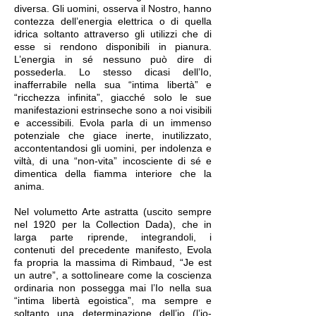
diversa. Gli uomini, osserva il Nostro, hanno
contezza dell’energia elettrica o di quella
idrica soltanto attraverso gli utilizzi che di
esse si rendono disponibili in pianura.
L’energia in sé nessuno può dire di
possederla. Lo stesso dicasi dell’Io,
inafferrabile nella sua “intima libertà” e
“ricchezza infinita”, giacché solo le sue
manifestazioni estrinseche sono a noi visibili
e accessibili. Evola parla di un immenso
potenziale che giace inerte, inutilizzato,
accontentandosi gli uomini, per indolenza e
viltà, di una “non-vita” incosciente di sé e
dimentica della fiamma interiore che la
anima.
Nel volumetto Arte astratta (uscito sempre
nel 1920 per la Collection Dada), che in
larga parte riprende, integrandoli, i
contenuti del precedente manifesto, Evola
fa propria la massima di Rimbaud, “Je est
un autre”, a sottolineare come la coscienza
ordinaria non possegga mai l’Io nella sua
“intima libertà egoistica”, ma sempre e
soltanto una determinazione dell’io (l’io-