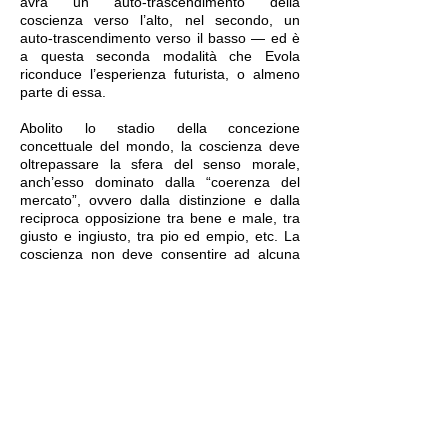
avrà un auto-trascendimento della
coscienza verso l’alto, nel secondo, un
auto-trascendimento verso il basso — ed è
a questa seconda modalità che Evola
riconduce l’esperienza futurista, o almeno
parte di essa.
Abolito lo stadio della concezione
concettuale del mondo, la coscienza deve
oltrepassare la sfera del senso morale,
anch’esso dominato dalla “coerenza del
mercato”, ovvero dalla distinzione e dalla
reciproca opposizione tra bene e male, tra
giusto e ingiusto, tra pio ed empio, etc. La
coscienza non deve consentire ad alcuna
delle categorie o dei valori morali di
costituirsi come forza imperante su di sé,
tali determinazioni rappresentando per essa
dei vincoli e dunque altrettanti ostacoli sulla
via della liberazione. Questo stadio
corrisponde più in generale
all’affrancamento dall’umano sentire, da
quanto vi è di “spirituale” e di elevato
nell’uomo, considerato persino — o forse è
il caso di dire soprattutto — nelle sue forme