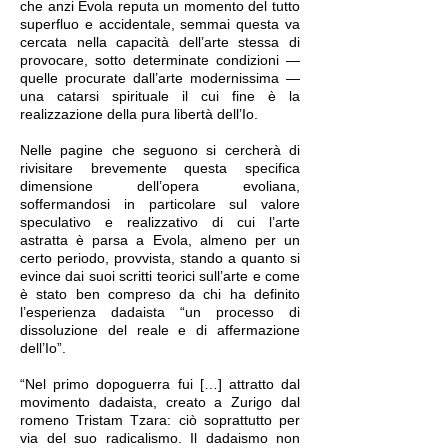
che anzi Evola reputa un momento del tutto
superfluo e accidentale, semmai questa va
cercata nella capacità dell’arte stessa di
provocare, sotto determinate condizioni —
quelle procurate dall’arte modernissima —
una catarsi spirituale il cui fine è la
realizzazione della pura libertà dell’Io.
Nelle pagine che seguono si cercherà di
rivisitare brevemente questa specifica
dimensione dell’opera evoliana,
soffermandosi in particolare sul valore
speculativo e realizzativo di cui l’arte
astratta è parsa a Evola, almeno per un
certo periodo, provvista, stando a quanto si
evince dai suoi scritti teorici sull’arte e come
è stato ben compreso da chi ha definito
l’esperienza dadaista “un processo di
dissoluzione del reale e di affermazione
dell’Io”.
“Nel primo dopoguerra fui […] attratto dal
movimento dadaista, creato a Zurigo dal
romeno Tristam Tzara: ciò soprattutto per
via del suo radicalismo. Il dadaismo non