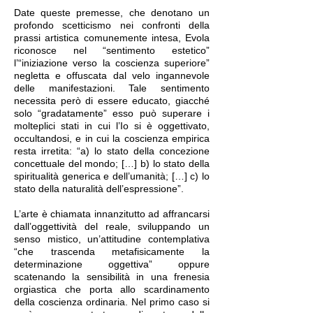
Date queste premesse, che denotano un
profondo scetticismo nei confronti della
prassi artistica comunemente intesa, Evola
riconosce nel “sentimento estetico”
l’“iniziazione verso la coscienza superiore”
negletta e offuscata dal velo ingannevole
delle manifestazioni. Tale sentimento
necessita però di essere educato, giacché
solo “gradatamente” esso può superare i
molteplici stati in cui l’Io si è oggettivato,
occultandosi, e in cui la coscienza empirica
resta irretita: “a) lo stato della concezione
concettuale del mondo; […] b) lo stato della
spiritualità generica e dell’umanità; […] c) lo
stato della naturalità dell’espressione”.
L’arte è chiamata innanzitutto ad affrancarsi
dall’oggettività del reale, sviluppando un
senso mistico, un’attitudine contemplativa
“che trascenda metafisicamente la
determinazione oggettiva” oppure
scatenando la sensibilità in una frenesia
orgiastica che porta allo scardinamento
della coscienza ordinaria. Nel primo caso si