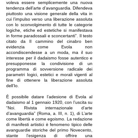
voleva essere semplicemente una nuova
tendenza dell’arte d’avanguardia. Difendeva
piuttosto una visione generale della vita in
cui l’impulso verso una liberazione assoluta
con lo sconvolgimento di tutte le categorie
logiche, etiche ed estetiche si manifestava
in forme paradossali e sconcertanti”. Il testo
citato da Il cammino del cinabro ben
evidenzia come Evola non
accondiscendesse a un moda, ma il suo
interesse per il dadaismo fosse autentico e
presupponesse la condivisione di un
programma di sovversione radicale dei
parametri logici, estetici e morali vigenti al
fine di ottenere la liberazione assoluta
dell’Io.
È possibile datare l’adesione di Evola al
dadaismo al 1 gennaio 1920, con l’uscita su
“Noi. Rivista internazionale d’arte
d’avanguardia” (Roma, a. III, n. 1), di L’arte
come libertà e come egoismo. La redazione
di manifesti artistici è fenomeno tipico delle
avanguardie storiche del primo Novecento,
stante l’esigenza di offrire una