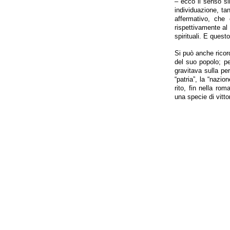
– ecco il senso si
individuazione, tan
affermativo, che 
rispettivamente al 
spirituali. E quest
Si può anche ricord
del suo popolo; pe
gravitava sulla pe
“patria”, la “nazio
rito, fin nella rom
una specie di vitt