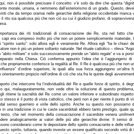
i, non è possibile precisare il concetto: v’è solo da dire che questa “dign
ente morale, umana, e nemmeno dall’esteriorismo di un grado. Questo, deve 
nti che da tempo oramai nelle gerarchie della religione occidentale manca ch
l rito sia qualcosa più che non ciò su cui il giudizio profano, di sopravviven
resa.
mportanza dei riti tradizionali di consacrazione dei Re, sta nel fatto ch
ei capi era compreso molto più che non un potere semplicemente materiale, te
di “spirito santo”: solo allora egli è veramente Re. Allora egli “ha le chiavi del
tatore non è più un potere soltanto naturale. Nel rituale cattolico – rileva “Argo
 “abito militare” e solo successivamente prende un “abito regale” e va a porsi 
reparato nella Chiesa. Ciò conferma appunto l’idea che è l’aggiungersi di
ò che propriamente conferisce la regalità al Re. Il Re è qualcosa più che non 
nfluenze” d’ordine superiore, le quali alla sua forza aggiungono un’altra f
orientamento propizio nell’ordine di ciò che sta fra le quinte degli avvenimenti 
porto che intercorre fra l’individualità del Re e quelle forze di spirito, è de
colo qui, malauguratamente, non vede oltre la soluzione di questo problema,
egli ritiene la sacralità del Re come un valore inferiore e subordinato rispetto 
 stesso è il punto di vista cattolico, che però non è per niente il punto di vist
dal senso guerriero e virile dello spirito. Anche su questo non possiamo d
o in una tradizione in cui le caste sacerdotali ebbero tanto prestigio, quale q
n testo, che nel momento della consacrazione il sacerdote venera umilmen
dere analogicamente ai valori delle più alte gerarchie divine. Il senso di
sono considerarsi come le depositarie dello spirito consacrante e delle influen
uesto spirito, tuttavia, quando investe un essere qualificato secondo virtù di fo