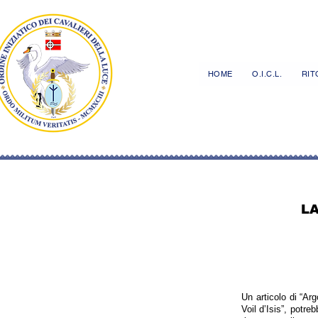
HOME
O.I.C.L.
RITO
L
Un articolo di “Ar
Voil d’Isis”, potre