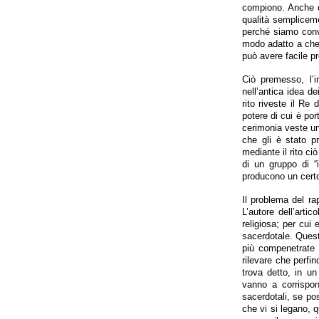
compiono. Anche qu
qualità semplicem
perché siamo convi
modo adatto a che i
può avere facile p
Ciò premesso, l’i
nell’antica idea d
rito riveste il Re 
potere di cui è por
cerimonia veste un
che gli è stato p
mediante il rito ci
di un gruppo di “i
producono un certo 
Il problema del rap
L’autore dell’arti
religiosa; per cui 
sacerdotale. Questo
più compenetrate 
rilevare che perfin
trova detto, in u
vanno a corrispon
sacerdotali, se pos
che vi si legano, q