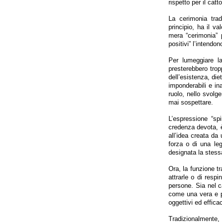
rispetto per il cat
La cerimonia trad
principio, ha il va
mera “cerimonia” 
positivi” l’intendon
Per lumeggiare la
presterebbero trop
dell’esistenza, die
imponderabili e ina
ruolo, nello svolge
mai sospettare.
L’espressione “sp
credenza devota, è 
all’idea creata da 
forza o di una leg
designata la stess
Ora, la funzione tr
attrarle o di resp
persone. Sia nel cat
come una vera e pr
oggettivi ed effica
Tradizionalmente,