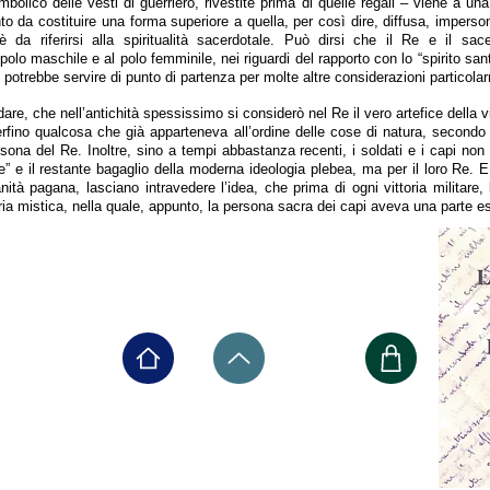
mbolico delle vesti di guerriero, rivestite prima di quelle regali – viene a un
to da costituire una forma superiore a quella, per così dire, diffusa, imperso
è da riferirsi alla spiritualità sacerdotale. Può dirsi che il Re e il sac
polo maschile e al polo femminile, nei riguardi del rapporto con lo “spirito san
o potrebbe servire di punto di partenza per molte altre considerazioni particolar
are, che nell’antichità spessissimo si considerò nel Re il vero artefice della vit
rfino qualcosa che già apparteneva all’ordine delle cose di natura, secondo 
rsona del Re. Inoltre, sino a tempi abbastanza recenti, i soldati e i capi no
ne” e il restante bagaglio della moderna ideologia plebea, ma per il loro Re. E 
anità pagana, lasciano intravedere l’idea, che prima di ogni vittoria militare
oria mistica, nella quale, appunto, la persona sacra dei capi aveva una parte e