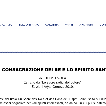
 C.T.I.R.
EDIZIONI ARYA
GALLERIA
VARIE
AFORISMI
CON
A CONSACRAZIONE DE
I RE E LO SPIRITO SA
di JULIUS EVOLA.
Estratto da “L
e sacre radici del potere”.
Edizioni Arŷa, Genova 2010.
gos” dal titolo Du Sacre des Rois et des Dons de l’Esprit Saint uscito sul n
bbe esser segnalato per vari spunti interessanti, se da noi, in cui pur si ostent