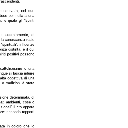
trascendenti.
 conservata, nel suo
riduce per nulla a una
e quale gli “spiriti
te succintamente, si
a la conoscenza reale
spirituali”, influenze
nza distinta, e il cui
iriti positivi possono
 cattolicesimo o una
unque si lascia ridurre
ealtà oggettiva di una
 o tradizioni è stata
azione determinata, di
nati ambienti, cose o
zionali” il rito appare
nze: secondo rapporti
ata in coloro che lo