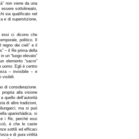
ità” non viene da una
essere sottolineato,
i sia qualificato nel
za e di superstizione,
e essi ci dicono che
mporale, politico. Il
 regno dei cieli” e il
s” – il Re prima della
in un “luogo elevato”
 un elemento “sacro”
un uomo. Egli è centro
orza – invisibile – e
visibili.
gno di considerazione.
 propria alla visione
a quello dell’autorità
a di altre tradizioni,
ilungarci; ma si può
uella upanishàdica, si
te i Re, perché essi
 ciò, è che le caste
ze sottili ed efficaci
rza e di pura virilità