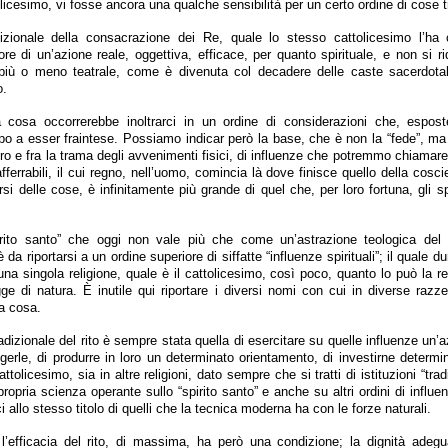
tolicesimo, vi fosse ancora una qualche sensibilità per un certo ordine di cose 
izionale della consacrazione dei Re, quale lo stesso cattolicesimo l’ha
lore di un’azione reale, oggettiva, efficace, per quanto spirituale, e non si 
più o meno teatrale, come è divenuta col decadere delle caste sacerdotali, 
o.
 cosa occorrerebbe inoltrarci in un ordine di considerazioni che, espos
po a esser fraintese. Possiamo indicar però la base, che è non la “fede”, m
tro e fra la trama degli avvenimenti fisici, di influenze che potremmo chiamare “
fferrabili, il cui regno, nell’uomo, comincia là dove finisce quello della coscie
rsi delle cose, è infinitamente più grande di quel che, per loro fortuna, gli sp
irito santo” che oggi non vale più che come un’astrazione teologica del
da riportarsi a un ordine superiore di siffatte “influenze spirituali”; il quale d
una singola religione, quale è il cattolicesimo, così poco, quanto lo può la r
ge di natura. È inutile qui riportare i diversi nomi con cui in diverse razze
a cosa.
adizionale del rito è sempre stata quella di esercitare su quelle influenze un’
ingerle, di produrre in loro un determinato orientamento, di investirne determi
tolicesimo, sia in altre religioni, dato sempre che si tratti di istituzioni “tradi
opria scienza operante sullo “spirito santo” e anche su altri ordini di influe
ci allo stesso titolo di quelli che la tecnica moderna ha con le forze naturali.
 l’efficacia del rito, di massima, ha però una condizione; la dignità adegu