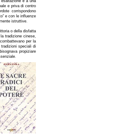
a esaltazione e a una
nale e priva di centro
erdote corrispondono
to” e con le influenze
mente istruttive.
toria o della disfatta
la tradizione cinese,
n combattevano per la
tradizioni speciali di
, bisognava propiziare
ssenziale.