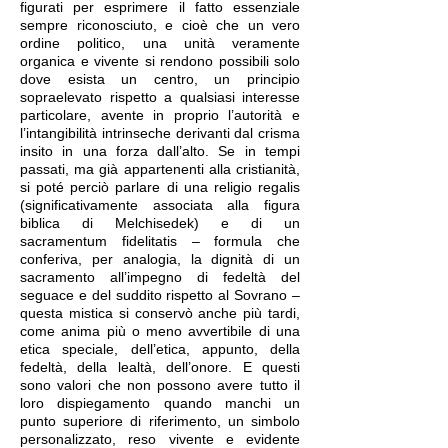
figurati per esprimere il fatto essenziale
sempre riconosciuto, e cioè che un vero
ordine politico, una unità veramente
organica e vivente si rendono possibili solo
dove esista un centro, un principio
sopraelevato rispetto a qualsiasi interesse
particolare, avente in proprio l’autorità e
l’intangibilità intrinseche derivanti dal crisma
insito in una forza dall’alto. Se in tempi
passati, ma già appartenenti alla cristianità,
si poté perciò parlare di una religio regalis
(significativamente associata alla figura
biblica di Melchisedek) e di un
sacramentum fidelitatis – formula che
conferiva, per analogia, la dignità di un
sacramento all’impegno di fedeltà del
seguace e del suddito rispetto al Sovrano –
questa mistica si conservò anche più tardi,
come anima più o meno avvertibile di una
etica speciale, dell’etica, appunto, della
fedeltà, della lealtà, dell’onore. E questi
sono valori che non possono avere tutto il
loro dispiegamento quando manchi un
punto superiore di riferimento, un simbolo
personalizzato, reso vivente e evidente