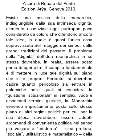
A cura di Renato del Ponte.
Edizioni Arŷa, Genova 2010.
Esiste una mistica della monarchia,
indisgiungibile dalla sua intrinseca dignità,
elemento essenziale oggi purtroppo poco
considerato da coloro che difendono ancora
tale idea, la quale è quasi l’unica cosa
sopravvissuta del retaggio dei simboli delle
grandi tradizioni del passato. Il problema
della “dignità” dell’idea monarchica in sé
stessa dovrebbe, in realtà, essere posto
prima di ogni altro; il compito fondamentale
è di mettere in luce tale dignità sul piano
che le è proprio. Pertanto, si dovrebbe
capire quanto pericoloso sia entrare in
polemiche nelle quali si considera la
“quistione istituzionale” in semplici, vuoti e
disanimati termini giuridici, la Monarchia
venendo implicitamente posta sullo stesso
piano di altri regimi politici: per cui, per la
sua difesa dovrebbero essere addotti
argomenti di convenienza politica nel senso
più volgare e “moderno” – cioè profano,
“sociale”, utilitaristico e materialistico – della