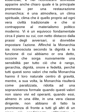
apparire anche chiaro quale è la principale
premessa per una restaurazione
monarchica: è una atmosfera, un clima
spirituale, clima che è quello proprio ad ogni
vera civiltà tradizionale e che si
contrappone al materialismo politico
moderno. Vi è un equivoco fondamentale
circa il piano su cui, con netto distacco dalla
prassi degli avversari, si dovrebbe
impostare l’azione. Affinché la Monarchia
sia riconosciuta secondo la dignità e la
funzione di cui abbiamo or ora detto,
occorre che sorga nuovamente una
sensibilità per tutto ciò che è rango,
gerarchia, dignità, onore e fedeltà, perché
tutti questi sono valori che nella Monarchia
hanno il loro naturale centro di gravità,
mentre, a sua volta, la Monarchia risulterà
come paralizzata, ridotta ad una
sopravvivenza formale quando questi valori
non siano vivi ed operanti, quando essi,
almeno in una élite, in una vera classe
dirigente, non abbiano di fatto la
preminenza di fronte a tutti gli altri di un