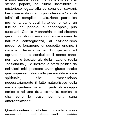
stesso popolo, nel fluido indefinibile e
misterioso legato alla persona dei sovrani,
ben diverso da quanto può riferirsi a “stati di
folla” di semplice esaltazione patriottica
momentanea, o quali l’arte demonica di un
tribuno del popolo, o capopopolo, può
suscitarli. Con la Monarchia, e col sistema
gerarchico di cui essa dovrebbe essere la
naturale conseguenza, al nazionalismo
moderno, fenomeno di sospetta origine, i
cui effetti devastatori per l’Europa sono ad
ognuno noti, si sostituisce il senso sano,
normale e tradizionale della nazione (della
“nazionalità”) , e liberata la sfera politica da
nebulosi miti possono aver giusto risalto
quei superiori valori della personalità etica e
spirituale, che trascendono
necessariamente il fatto naturalistico della
mera appartenenza ad un particolare ceppo
etnico e ad una data comunità storica, e
che sono la base per una sana
differenziazione.
Questi contenuti dell’idea monarchica sono
essenziali, e nel riconoscerli dovrebbe