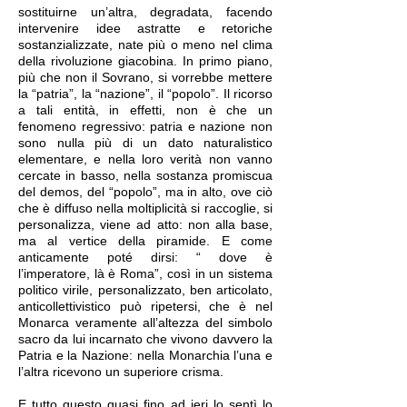
sostituirne un’altra, degradata, facendo
intervenire idee astratte e retoriche
sostanzializzate, nate più o meno nel clima
della rivoluzione giacobina. In primo piano,
più che non il Sovrano, si vorrebbe mettere
la “patria”, la “nazione”, il “popolo”. Il ricorso
a tali entità, in effetti, non è che un
fenomeno regressivo: patria e nazione non
sono nulla più di un dato naturalistico
elementare, e nella loro verità non vanno
cercate in basso, nella sostanza promiscua
del demos, del “popolo”, ma in alto, ove ciò
che è diffuso nella moltiplicità si raccoglie, si
personalizza, viene ad atto: non alla base,
ma al vertice della piramide. E come
anticamente poté dirsi: “ dove è
l’imperatore, là è Roma”, così in un sistema
politico virile, personalizzato, ben articolato,
anticollettivistico può ripetersi, che è nel
Monarca veramente all’altezza del simbolo
sacro da lui incarnato che vivono davvero la
Patria e la Nazione: nella Monarchia l’una e
l’altra ricevono un superiore crisma.
E tutto questo quasi fino ad ieri lo sentì lo