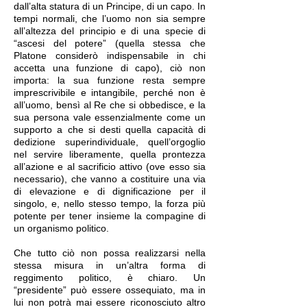
dall’alta statura di un Principe, di un capo. In
tempi normali, che l’uomo non sia sempre
all’altezza del principio e di una specie di
“ascesi del potere” (quella stessa che
Platone considerò indispensabile in chi
accetta una funzione di capo), ciò non
importa: la sua funzione resta sempre
imprescrivibile e intangibile, perché non è
all’uomo, bensì al Re che si obbedisce, e la
sua persona vale essenzialmente come un
supporto a che si desti quella capacità di
dedizione superindividuale, quell’orgoglio
nel servire liberamente, quella prontezza
all’azione e al sacrificio attivo (ove esso sia
necessario), che vanno a costituire una via
di elevazione e di dignificazione per il
singolo, e, nello stesso tempo, la forza più
potente per tener insieme la compagine di
un organismo politico.
Che tutto ciò non possa realizzarsi nella
stessa misura in un’altra forma di
reggimento politico, è chiaro. Un
“presidente” può essere ossequiato, ma in
lui non potrà mai essere riconosciuto altro