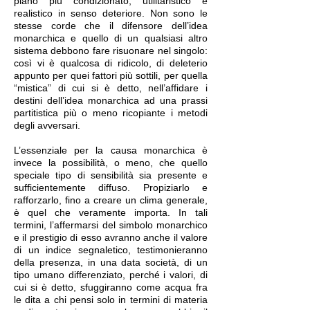
piano più condizionato, utilitaristico e
realistico in senso deteriore. Non sono le
stesse corde che il difensore dell’idea
monarchica e quello di un qualsiasi altro
sistema debbono fare risuonare nel singolo:
così vi è qualcosa di ridicolo, di deleterio
appunto per quei fattori più sottili, per quella
“mistica” di cui si è detto, nell’affidare i
destini dell’idea monarchica ad una prassi
partitistica più o meno ricopiante i metodi
degli avversari.
L’essenziale per la causa monarchica è
invece la possibilità, o meno, che quello
speciale tipo di sensibilità sia presente e
sufficientemente diffuso. Propiziarlo e
rafforzarlo, fino a creare un clima generale,
è quel che veramente importa. In tali
termini, l’affermarsi del simbolo monarchico
e il prestigio di esso avranno anche il valore
di un indice segnaletico, testimonieranno
della presenza, in una data società, di un
tipo umano differenziato, perché i valori, di
cui si è detto, sfuggiranno come acqua fra
le dita a chi pensi solo in termini di materia