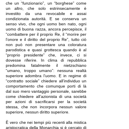
che un “funzionario”, un “borghese” come
un altro, che solo estrinsecamente è
investito da una revocabile e assai
condizionata autorità. E se conserva un
senso vivo, che ogni uomo ben nato, ogni
uomo di buona razza, ancora percepisce, il
“combattere per il proprio Re, il “morire per
l’onore e il diritto del proprio Re”, tutto ciò
non può non presentare una coloratura
parodistica e quasi grottesca quando è al
“proprio presidente” che, invece, ci si
dovesse riferire. In clima di repubblica
predomina fatalmente il nietzschiano
“umano, troppo umano”: nessuna realtà
superiore adombra l’uomo. E in regime di
“contratto sociale” chiedere all’individuo un
comportamento che comunque porti di là
dal suo mero vantaggio personale, sarebbe
come chiedere all’azionista di una società
per azioni di sacrificarsi per la società
stessa, che non incorpora nessun valore
superiore, nessun diritto superiore.
È vero che nei tempi più recenti alla mistica
aristocratica della Monarchia si è cercato di