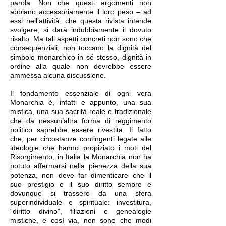
parola. Non che questi argomenti non
abbiano accessoriamente il loro peso – ad
essi nell’attività, che questa rivista intende
svolgere, si darà indubbiamente il dovuto
risalto. Ma tali aspetti concreti non sono che
consequenziali, non toccano la dignità del
simbolo monarchico in sé stesso, dignità in
ordine alla quale non dovrebbe essere
ammessa alcuna discussione.
Il fondamento essenziale di ogni vera
Monarchia è, infatti e appunto, una sua
mistica, una sua sacrità reale e tradizionale
che da nessun’altra forma di reggimento
politico saprebbe essere rivestita. Il fatto
che, per circostanze contingenti legate alle
ideologie che hanno propiziato i moti del
Risorgimento, in Italia la Monarchia non ha
potuto affermarsi nella pienezza della sua
potenza, non deve far dimenticare che il
suo prestigio e il suo diritto sempre e
dovunque si trassero da una sfera
superindividuale e spirituale: investitura,
“diritto divino”, filiazioni e genealogie
mistiche, e così via, non sono che modi