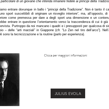
particolare di un giovane che intenda rimanere fedele ai principi della Tradizi
amo entrare dovunque in ballo i “principi della Tradizione”. Non è tanto il ca
 uno sport suscettibili di originare un risveglio interiore”, ma, all’opposto, d
nteriore come premessa per dare a degli sport una dimensione e un contenut
ebbe entrare in questione l’orientamento verso la trascendenza di cui è già
ntervista. Purtroppo da noi mancano i quadri e i presupposti per qualcosa di sim
o – delle “arti marziali” in Giappone (cfr. “Lo Zen nel tiro dell’arco”). Nell
oli sono la tecnicizzazione e la routine (parlo per esperienza).
Clicca per maggiori informazioni
JULIUS EVOLA