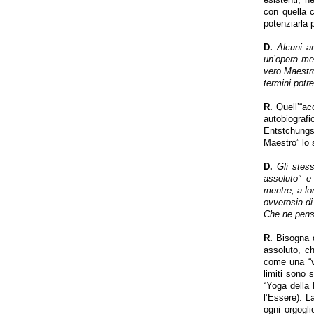
con quella 
potenziarla p
D.
Alcuni am
un’opera mer
vero Maestro
termini potr
R.
Quell’“ac
autobiografi
Entstchungsg
Maestro” lo 
D.
Gli stess
assoluto” e
mentre, a lor
ovverosia di
Che ne pens
R.
Bisogna di
assoluto, ch
come una “v
limiti sono 
“Yoga della
l’Essere). L
ogni orgogli