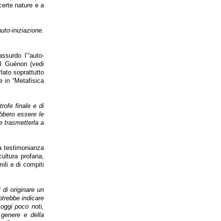
certe nature e a
to-iniziazione.
surdo l’“auto-
del Guénon (vedi
rlato soprattutto
e in “Metafisica
rofe finale e di
ebbero essere le
e trasmetterla a
la testimonianza
cultura profana,
li e di compiti
 di originare un
Potrebbe indicare
oggi poco noti,
 genere e della