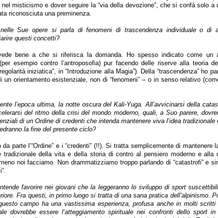
e nel misticismo e dover seguire la “via della devozione”, che si confà solo a 
ata riconosciuta una preminenza.
elle Sue opere si parla di fenomeni di trascendenza individuale o di au
arire questi concetti?
de bene a che si riferisca la domanda. Ho spesso indicato come un as
 (per esempio contro l’antroposofia) pur facendo delle riserve alla teoria 
 regolarità iniziatica”, in “Introduzione alla Magia”). Della “trascendenza” ho pa
di un orientamento esistenziale, non di “fenomeni” – o in senso relativo (com
ente l’epoca ultima, la notte oscura del Kali-Yuga. All’avvicinarsi della catast
ccelerarsi del ritmo della crisi del mondo moderno, quali, a Suo parere, dovr
senziali di un Ordine di credenti che intenda mantenere viva l’idea tradizionale 
edranno la fine del presente ciclo?
a parte l’“Ordine” e i “credenti” (!!). Si tratta semplicemente di mantenere 
e tradizionale della vita e della storia di contro al pensiero moderno e alla 
eno noi facciamo. Non drammatizziamo troppo parlando di “catastrofi” e simi
i”.
intende favorire nei giovani che la leggeranno lo sviluppo di sport suscettibili
eriore. Fra questi, in primo luogo si tratta di una sana pratica dell’alpinismo. 
 questo campo ha una vastissima esperienza, profusa anche in molti scritti 
ale dovrebbe essere l’atteggiamento spirituale nei confronti dello sport in