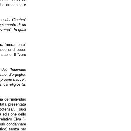
e arricchirla e
no del Cinabro”
ggiamento di un
versa”. In quali
era “meramente”
esco si direbbe:
sabile. Il “vero
dell’ “Individuo
fio d’orgoglio,
 proprie tracce”,
ica religiosità.
ia dell’individuo
tata presentata
otenza”, i suoi
a edizione dello
elativo Çiva (=
i può condannare
irico) senza per