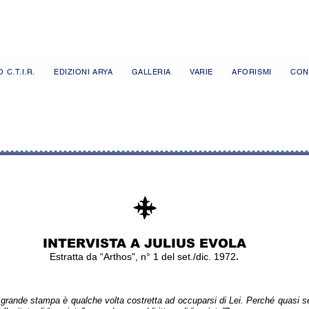
 C.T.I.R.
EDIZIONI ARYA
GALLERIA
VARIE
AFORISMI
CON
INTERVISTA A JULIUS EVOLA
.
E
stratta
da “Arthos", n°
1 del set./dic. 1972
grande stampa è qualche volta costretta ad occuparsi di Lei. Perché quasi 