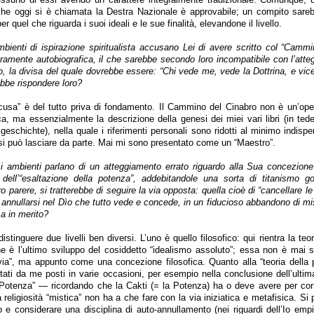
che oggi si è chiamata la Destra Nazionale è approvabile; un compito sarebb
er quel che riguarda i suoi ideali e le sue finalità, elevandone il livello.
bienti di ispirazione spiritualista accusano Lei di avere scritto col “Cammi
amente autobiografica, il che sarebbe secondo loro incompatibile con l’atte
, la divisa del quale dovrebbe essere: “Chi vede me, vede la Dottrina, e vice
ebbe rispondere loro?
cusa” è del tutto priva di fondamento. Il Cammino del Cinabro non è un’op
ca, ma essenzialmente la descrizione della genesi dei miei vari libri (in ted
eschichte), nella quale i riferimenti personali sono ridotti al minimo indispen
si può lasciare da parte. Mai mi sono presentato come un “Maestro”.
i ambienti parlano di un atteggiamento errato riguardo alla Sua concezione 
 dell’“esaltazione della potenza”, addebitandole una sorta di titanismo gon
o parere, si tratterebbe di seguire la via opposta: quella cioè di “cancellare le
 annullarsi nel Dìo che tutto vede e concede, in un fiducioso abbandono di mist
a in merito?
stinguere due livelli ben diversi. L’uno è quello filosofico: qui rientra la teor
e è l’ultimo sviluppo del cosiddetto “idealismo assoluto”; essa non è mai s
ia”, ma appunto come una concezione filosofica. Quanto alla “teoria della p
stati da me posti in varie occasioni, per esempio nella conclusione dell’ultim
 Potenza” — ricordando che la Cakti (= la Potenza) ha o deve avere per corr
a religiosità “mistica” non ha a che fare con la via iniziatica e metafisica. S
o e considerare una disciplina di auto-annullamento (nei riguardi dell’Io emp