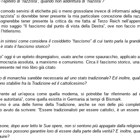
l’epiteto di “razzista”, quando non addirittura di “nazista”?
comodo servirsi di etichette più o meno grossolane invece di informarsi ade
 “razzista” si dovrebbe tener presente la mia particolare concezione della razz
sognerebbe tener presente la critica da me fatta al Terzo Reich nell’append
 mio saggio “Il fascismo dal punto di vista della Destra”, ove non faccio m
 l’hitlerismo.
 in sintesi come considera il cosiddetto “fascismo” di cui tanto parla la gra
è stato il fascismo storico?
 oggi è un epiteto dispregiativo, usato anche come spauracchio, applicato a 
mocrazia assoluta, a marxismo e comunismo. Circa il fascismo storico, una a
resente nel mio libro già citato.
o di monarchia sarebbe necessaria ad uno stato tradizionale? Ed inoltre, quali
no stabilire fra la Tradizione ed il cattolicesimo?
ente ad un’epoca come quella moderna, si potrebbe far riferimento ad 
le autoritaria”, come quella esistita in Germania ai tempi di Bismark.
esimo è una delle forme della Tradizione, anche se non delle più comple
o avuto da scrivere: “Essere tradizionalisti per essere cattolici, è un essere t
sone, dopo aver letto le Sue opere, non si sentono più appagate dalla religion
he cosa possono garantire loro di essere dalla parte della verità? E inoltre, qua
uire?