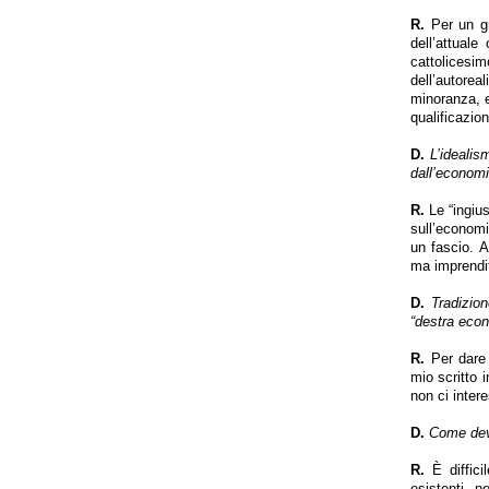
R.
Per un gr
dell’attuale
cattolices
dell’autore
minoranza, e
qualificazio
D.
L’idealis
dall’economi
R.
Le “ingius
sull’economi
un fascio. A
ma imprendit
D.
Tradizio
“destra eco
R.
Per dare a
mio scritto 
non ci intere
D.
Come deve
R.
È diffici
esistenti, 