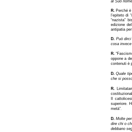
al Suo nome 
R.
Perché è 
l’epiteto di
“nazista” bi
edizione del
antipatia per
D.
Può dirci
cosa invece 
R.
“Fascismo”
oppone a de
contenuti è p
D.
Quale tip
che si posso
R.
Limitatam
costituziona
Il cattolic
superiore. H
metà”.
D.
Molte per
dire chi o c
debbano seg