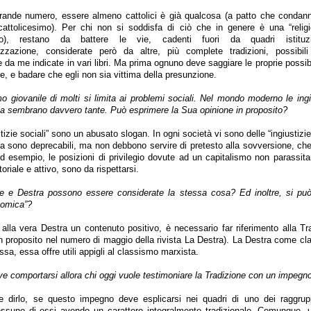
ande numero, essere almeno cattolici è già qualcosa (a patto che condann
 cattolicesimo). Per chi non si soddisfa di ciò che in genere è una “religi
imo), restano da battere le vie, cadenti fuori da quadri istituzio
alizzazione, considerate però da altre, più complete tradizioni, possibi
 da me indicate in vari libri. Ma prima ognuno deve saggiare le proprie possibil
ne, e badare che egli non sia vittima della presunzione.
mo giovanile di molti si limita ai problemi sociali. Nel mondo moderno le ingi
a sembrano davvero tante. Può esprimere la Sua opinione in proposito?
tizie sociali” sono un abusato slogan. In ogni società vi sono delle “ingiustizie
a sono deprecabili, ma non debbono servire di pretesto alla sovversione, che
d esempio, le posizioni di privilegio dovute ad un capitalismo non parassitari
oriale e attivo, sono da rispettarsi.
ne e Destra possono essere considerate la stessa cosa? Ed inoltre, si può
nomica”?
lla vera Destra un contenuto positivo, è necessario far riferimento alla Tra
in proposito nel numero di maggio della rivista La Destra). La Destra come 
ssa, essa offre utili appigli al classismo marxista.
 comportarsi allora chi oggi vuole testimoniare la Tradizione con un impegno
le dirlo, se questo impegno deve esplicarsi nei quadri di uno dei raggrupp
nessuno di essi avendo un carattere integralmente tradizionale. Comunque, 