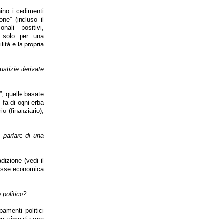
ino i cedimenti
one” (incluso il
nali positivi,
li solo per una
ità e la propria
ustizie derivate
”, quelle basate
 fa di ogni erba
o (finanziario),
 parlare di una
dizione (vedi il
classe economica
 politico?
amenti politici
un simpatizzare