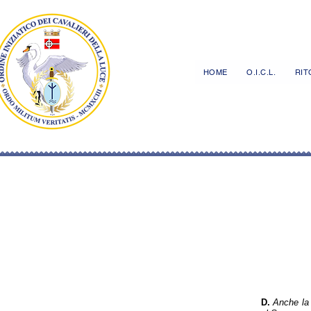
HOME
O.I.C.L.
RITO
D.
Anche la 