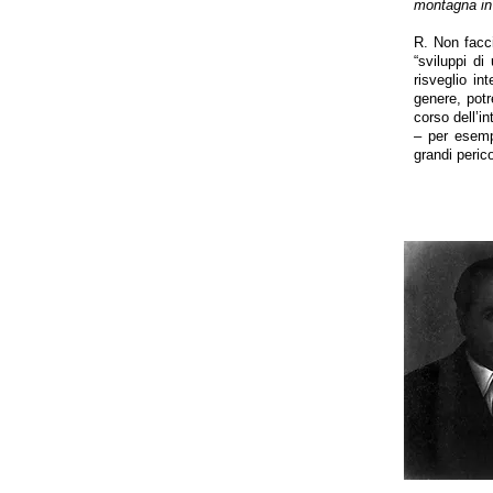
montagna in 
R. Non facci
“sviluppi di
risveglio i
genere, potr
corso dell’i
– per esempi
grandi peric