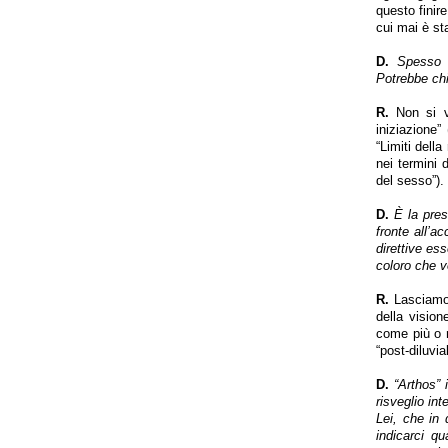
questo finir
cui mai è st
D.
Spesso n
Potrebbe chi
R.
Non si ve
iniziazione”
“Limiti della
nei termini 
del sesso”).
D.
È la pres
fronte all’a
direttive es
coloro che v
R.
Lasciamo d
della vision
come più o m
“post-diluvial
D.
“Arthos” 
risveglio int
Lei, che in
indicarci qu