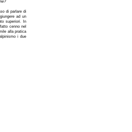
one?
so di parlare di
i giungere ad un
o superiori. In
 fatto cenno nel
ile alla pratica
’alpinismo i due