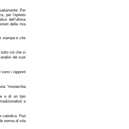
guatamente. Per
a; per l’epiteto
ice dell’ultima
isteri della mia
nde stampa e che
tutto ciò che si
nalisi dei suoi
 sono i rapporti
una “monarchia
te e di un tipo
radizionalisti a
e cattolica. Può
le norma di vita