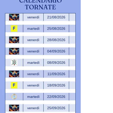
CALENDARIO
TORNATE
venerdì
21/08/2026
martedì
25/08/2026
venerdì
28/08/2026
venerdì
04/09/2026
martedì
08/09/2026
Patto d'intesa RCTIR
venerdì
11/09/2026
venerdì
18/09/2026
martedì
22/09/2026
venerdì
25/09/2026