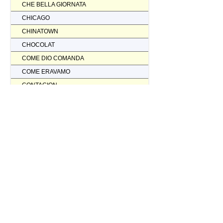
CHE BELLA GIORNATA
CHICAGO
CHINATOWN
CHOCOLAT
COME DIO COMANDA
COME ERAVAMO
CONTAGION
CORAGGIO... FATTI AMMAZZARE
CORDA TESA
CORIOLANUS
CORPORATION
CORVO ROSSO NON AVRAI IL MIO SCALPO
COSI' PARLO' BELLAVISTA
CRASH
CREED II
CREED NATO PER COMBATTERE
CRISTOFORO COLOMBO NON HA SCOPERTO L'AMERICA