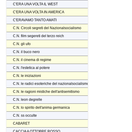
C'ERA UNA VOLTA IL WEST
C'ERA UNA VOLTA IN AMERICA
C'ERAVAMO TANTO AMATI
C.N. Circoli segreti del Nazionalsocialismo
C.N. film segereti del terzo reich
C.N. gli ufo
C.N. il buco nero
C.N. il cinema di regime
C.N. l'estetica al potere
C.N. le iniziazioni
C.N. le radici esoteriche del nazionalsocialismo
C.N. le ragioni mistiche dell'antisemitismo
C.N. leon degrelle
C.N. lo spirito dell'anima germanica
C.N. ss occulte
CABARET
CACCIA A OTTOBRE ROSSO