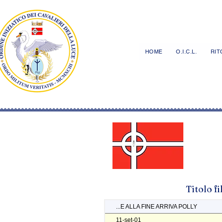
HOME
O.I.C.L.
RITO
Titolo f
...E ALLA FINE ARRIVA POLLY
11-set-01