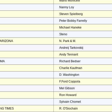
Mario Monicelli
Nanny Loy
Steven Spielberg
Peter Bobby Farrelly
Michael Haneke
Steno
 ARIZONA
N. Park & M.
Andreij Tarkovskij
Andy Tennant
OMA
Richard Bedser
Charlie Kaufman
D. Washington
F.Ford Coppola
Mel Gibson
Ron Howard
Sylvain Chomet
NG TIMES
R. O'Siochain