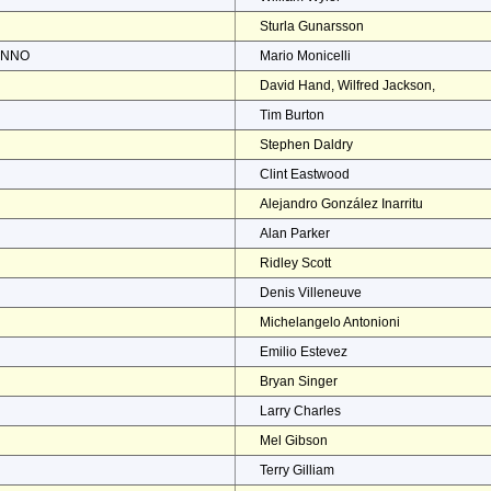
Sturla Gunarsson
ENNO
Mario Monicelli
David Hand, Wilfred Jackson,
Tim Burton
Stephen Daldry
Clint Eastwood
Alejandro González Inarritu
Alan Parker
Ridley Scott
Denis Villeneuve
Michelangelo Antonioni
Emilio Estevez
Bryan Singer
Larry Charles
Mel Gibson
Terry Gilliam