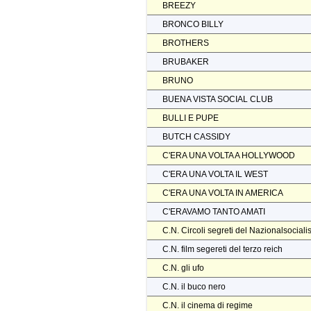
BREEZY
BRONCO BILLY
BROTHERS
BRUBAKER
BRUNO
BUENA VISTA SOCIAL CLUB
BULLI E PUPE
BUTCH CASSIDY
C'ERA UNA VOLTA A HOLLYWOOD
C'ERA UNA VOLTA IL WEST
C'ERA UNA VOLTA IN AMERICA
C'ERAVAMO TANTO AMATI
C.N. Circoli segreti del Nazionalsocial
C.N. film segereti del terzo reich
C.N. gli ufo
C.N. il buco nero
C.N. il cinema di regime