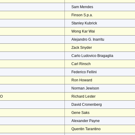
Sam Mendes
Finson S.p.a.
Stanley Kubrick
Wong Kar Wai
Alejandro G. Inarritu
Zack Snyder
Carlo Ludovico Bragaglia
Carl Rinsch
Federico Fellini
Ron Howard
Norman Jewison
NO
Richard Lester
David Cronenberg
Gene Saks
Alexander Payne
Quentin Tarantino