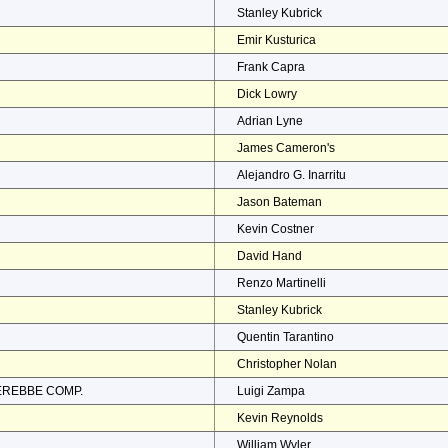
Stanley Kubrick
Emir Kusturica
Frank Capra
Dick Lowry
Adrian Lyne
James Cameron's
Alejandro G. Inarritu
Jason Bateman
Kevin Costner
David Hand
Renzo Martinelli
Stanley Kubrick
Quentin Tarantino
Christopher Nolan
EREBBE COMP.
Luigi Zampa
Kevin Reynolds
William Wyler