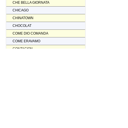
CHE BELLA GIORNATA
CHICAGO
CHINATOWN
CHOCOLAT
COME DIO COMANDA
COME ERAVAMO
CONTAGION
CORAGGIO... FATTI AMMAZZARE
CORDA TESA
CORIOLANUS
CORPORATION
CORVO ROSSO NON AVRAI IL MIO SCALPO
COSI' PARLO' BELLAVISTA
CRASH
CREED II
CREED NATO PER COMBATTERE
CRISTOFORO COLOMBO NON HA SCOPERTO L'AMERICA