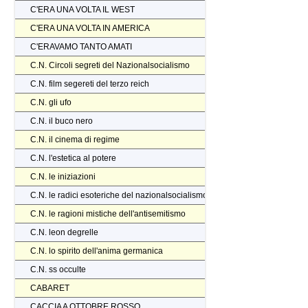
C'ERA UNA VOLTA IL WEST
C'ERA UNA VOLTA IN AMERICA
C'ERAVAMO TANTO AMATI
C.N. Circoli segreti del Nazionalsocialismo
C.N. film segereti del terzo reich
C.N. gli ufo
C.N. il buco nero
C.N. il cinema di regime
C.N. l'estetica al potere
C.N. le iniziazioni
C.N. le radici esoteriche del nazionalsocialismo
C.N. le ragioni mistiche dell'antisemitismo
C.N. leon degrelle
C.N. lo spirito dell'anima germanica
C.N. ss occulte
CABARET
CACCIA A OTTOBRE ROSSO