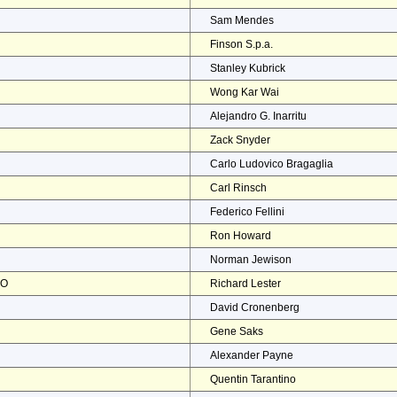
Sam Mendes
Finson S.p.a.
Stanley Kubrick
Wong Kar Wai
Alejandro G. Inarritu
Zack Snyder
Carlo Ludovico Bragaglia
Carl Rinsch
Federico Fellini
Ron Howard
Norman Jewison
NO
Richard Lester
David Cronenberg
Gene Saks
Alexander Payne
Quentin Tarantino