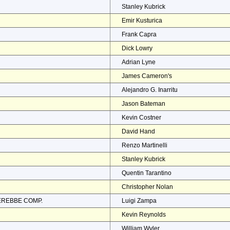
Stanley Kubrick
Emir Kusturica
Frank Capra
Dick Lowry
Adrian Lyne
James Cameron's
Alejandro G. Inarritu
Jason Bateman
Kevin Costner
David Hand
Renzo Martinelli
Stanley Kubrick
Quentin Tarantino
Christopher Nolan
EREBBE COMP.
Luigi Zampa
Kevin Reynolds
William Wyler