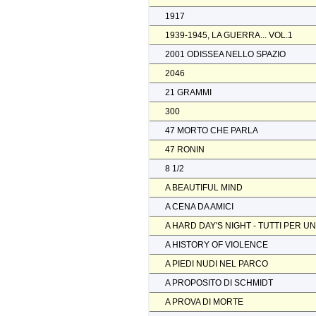
1917
1939-1945, LA GUERRA... VOL.1
2001 ODISSEA NELLO SPAZIO
2046
21 GRAMMI
300
47 MORTO CHE PARLA
47 RONIN
8 1/2
A BEAUTIFUL MIND
A CENA DA AMICI
A HARD DAY'S NIGHT - TUTTI PER U
A HISTORY OF VIOLENCE
A PIEDI NUDI NEL PARCO
A PROPOSITO DI SCHMIDT
A PROVA DI MORTE