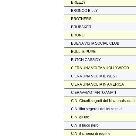
BREEZY
BRONCO BILLY
BROTHERS
BRUBAKER
BRUNO
BUENA VISTA SOCIAL CLUB
BULLI E PUPE
BUTCH CASSIDY
C'ERA UNA VOLTA A HOLLYWOOD
C'ERA UNA VOLTA IL WEST
C'ERA UNA VOLTA IN AMERICA
C'ERAVAMO TANTO AMATI
C.N. Circoli segreti del Nazionalsocial
C.N. film segereti del terzo reich
C.N. gli ufo
C.N. il buco nero
C.N. il cinema di regime