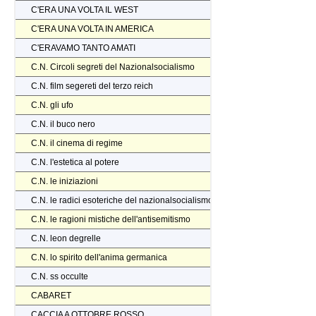
C'ERA UNA VOLTA IL WEST
C'ERA UNA VOLTA IN AMERICA
C'ERAVAMO TANTO AMATI
C.N. Circoli segreti del Nazionalsocialismo
C.N. film segereti del terzo reich
C.N. gli ufo
C.N. il buco nero
C.N. il cinema di regime
C.N. l'estetica al potere
C.N. le iniziazioni
C.N. le radici esoteriche del nazionalsocialismo
C.N. le ragioni mistiche dell'antisemitismo
C.N. leon degrelle
C.N. lo spirito dell'anima germanica
C.N. ss occulte
CABARET
CACCIA A OTTOBRE ROSSO