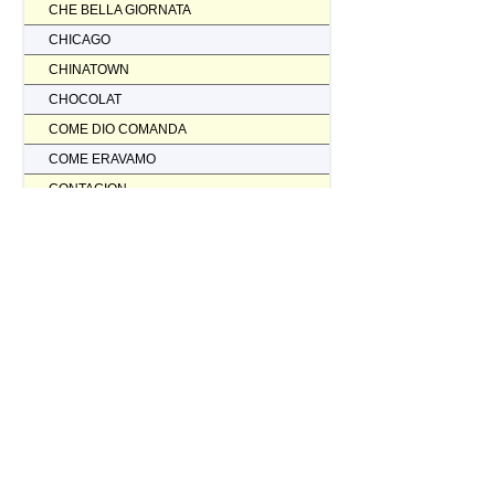
CHE BELLA GIORNATA
CHICAGO
CHINATOWN
CHOCOLAT
COME DIO COMANDA
COME ERAVAMO
CONTAGION
CORAGGIO... FATTI AMMAZZARE
CORDA TESA
CORIOLANUS
CORPORATION
CORVO ROSSO NON AVRAI IL MIO SCALPO
COSI' PARLO' BELLAVISTA
CRASH
CREED II
CREED NATO PER COMBATTERE
CRISTOFORO COLOMBO NON HA SCOPERTO L'AMERICA